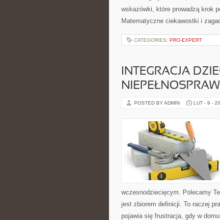
wskazówki, które prowadzą krok p
Matematyczne ciekawostki i zagad
CATEGORIES:
PRO-EXPERT
INTEGRACJA DZIE
NIEPEŁNOSPRAW
POSTED BY ADMIN
LUT - 9 - 2
wczesnodziecięcym. Polecamy Tech
jest zbiorem definicji. To raczej 
pojawia się frustracja, gdy w dom