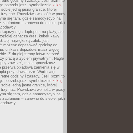
retne godziny i zasady. Jeśli brzmi to
go potrzebujesz, symbolicznie
kliknij
 sobie jedną jasną granicę, której
ę trzymać. Prawdziwa wolność w pracy
zyna się tam, gdzie samodyscyplina
z zaufaniem – zarówno do siebie, jak i
racodawcy.
 kojarzy się z laptopem na plaży, ale
zęściej oznacza dres, kubek kawy i
ł. Jej największą zaletą jest
ć: możesz dopasować godziny do
mu, unikasz dojazdów, masz więcej
bie. Z drugiej strony łatwo zatrzeć
dzy pracą a życiem prywatnym. Nagle
tępny zawsze”, maile sprawdzasz
a przerwa obiadowa zamienia się w
pki przy klawiaturze. Warto więc
retne godziny i zasady. Jeśli brzmi to
go potrzebujesz, symbolicznie
kliknij
 sobie jedną jasną granicę, której
ę trzymać. Prawdziwa wolność w pracy
zyna się tam, gdzie samodyscyplina
z zaufaniem – zarówno do siebie, jak i
racodawcy.