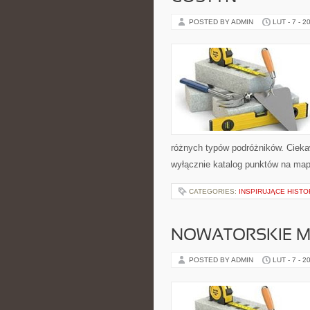
POSTED BY ADMIN
LUT - 7 - 2
różnych typów podróżników. Ciekawe
wyłącznie katalog punktów na map
CATEGORIES:
INSPIRUJĄCE HISTO
NOWATORSKIE M
POSTED BY ADMIN
LUT - 7 - 2