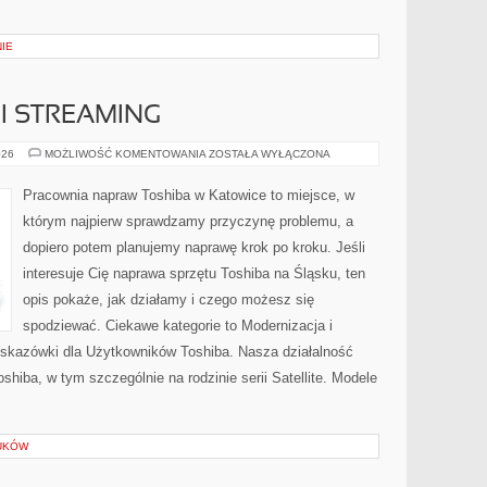
IE
I STREAMING
GRY
026
MOŻLIWOŚĆ KOMENTOWANIA
ZOSTAŁA WYŁĄCZONA
W
CHMURZE
I
Pracownia napraw Toshiba w Katowice to miejsce, w
STREAMING
którym najpierw sprawdzamy przyczynę problemu, a
dopiero potem planujemy naprawę krok po kroku. Jeśli
interesuje Cię naprawa sprzętu Toshiba na Śląsku, ten
opis pokaże, jak działamy i czego możesz się
spodziewać. Ciekawe kategorie to Modernizacja i
 Wskazówki dla Użytkowników Toshiba. Nasza działalność
shiba, w tym szczególnie na rodzinie serii Satellite. Modele
UKÓW