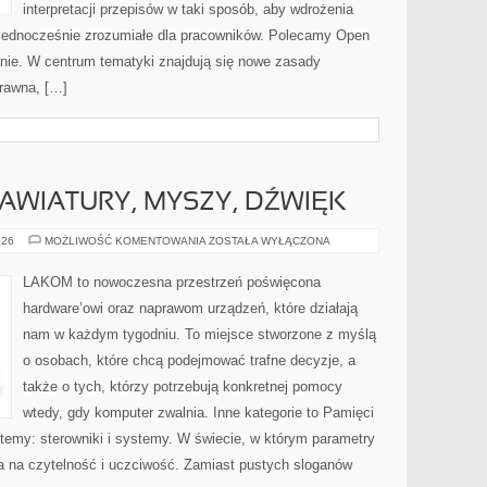
interpretacji przepisów w taki sposób, aby wdrożenia
a jednocześnie zrozumiałe dla pracowników. Polecamy Open
wanie. W centrum tematyki znajdują się nowe zasady
rawna, […]
LAWIATURY, MYSZY, DŹWIĘK
PERIPHERALS:
026
MOŻLIWOŚĆ KOMENTOWANIA
ZOSTAŁA WYŁĄCZONA
KLAWIATURY,
MYSZY,
DŹWIĘK
LAKOM to nowoczesna przestrzeń poświęcona
hardware’owi oraz naprawom urządzeń, które działają
nam w każdym tygodniu. To miejsce stworzone z myślą
o osobach, które chcą podejmować trafne decyzje, a
także o tych, którzy potrzebują konkretnej pomocy
wtedy, gdy komputer zwalnia. Inne kategorie to Pamięci
my: sterowniki i systemy. W świecie, w którym parametry
 na czytelność i uczciwość. Zamiast pustych sloganów