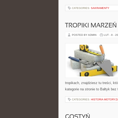
CATEGORIES:
SAKRAMENTY
TROPIKI MARZEŃ
POSTED BY ADMIN
LUT - 8 - 2
tropikach, znajdziesz tu treści, 
kategorie na stronie to Bałtyk be
CATEGORIES:
HISTORIA MOTORYZA
GOSTYŃ