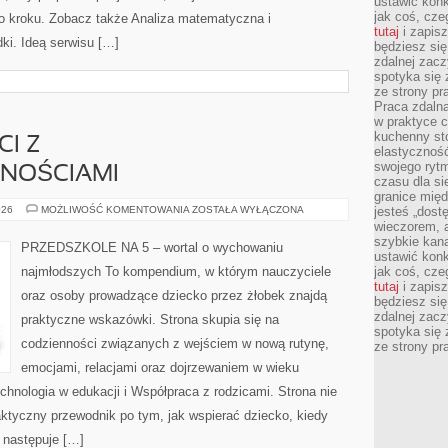
ustawić konk
jak coś, cze
o kroku. Zobacz także Analiza matematyczna i
tutaj
i zapisz
ki. Ideą serwisu […]
będziesz si
zdalnej zac
spotyka się 
ze strony p
Praca zdalna
w praktyce c
kuchenny stó
CI Z
elastycznoś
swojego ryt
NOŚCIAMI
czasu dla sie
granice mię
INTEGRACJA
026
MOŻLIWOŚĆ KOMENTOWANIA
ZOSTAŁA WYŁĄCZONA
jesteś „dos
DZIECI
wieczorem, 
Z
szybkie kana
NIEPEŁNOSPRAWNOŚCIAMI
PRZEDSZKOLE NA 5 – wortal o wychowaniu
ustawić konk
najmłodszych To kompendium, w którym nauczyciele
jak coś, cze
tutaj
i zapisz
oraz osoby prowadzące dziecko przez żłobek znajdą
będziesz si
zdalnej zac
praktyczne wskazówki. Strona skupia się na
spotyka się 
codzienności związanych z wejściem w nową rutynę,
ze strony p
emocjami, relacjami oraz dojrzewaniem w wieku
nologia w edukacji i Współpraca z rodzicami. Strona nie
praktyczny przewodnik po tym, jak wspierać dziecko, kiedy
u następuje […]