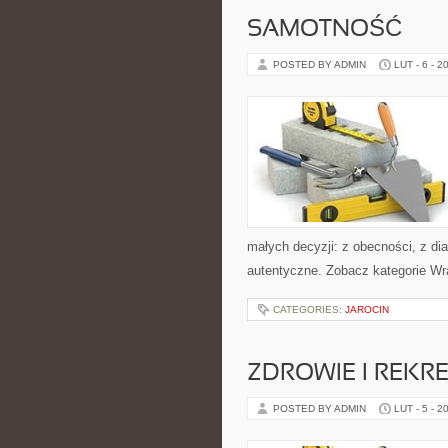
SAMOTNOŚĆ
POSTED BY ADMIN
LUT - 6 - 2
małych decyzji: z obecności, z di
autentyczne. Zobacz kategorie Wr
CATEGORIES:
JAROCIN
ZDROWIE I REKR
POSTED BY ADMIN
LUT - 5 - 2