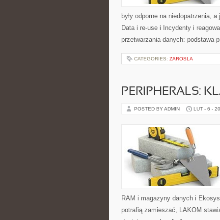
były odporne na niedopatrzenia, 
Data i re-use i Incydenty i reago
przetwarzania danych: podstawa p
CATEGORIES:
ZAROSLA
PERIPHERALS: K
POSTED BY ADMIN
LUT - 6 - 2
RAM i magazyny danych i Ekosyste
potrafią zamieszać, LAKOM stawia