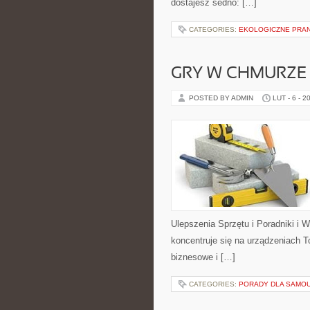
dostajesz sedno: […]
CATEGORIES:
EKOLOGICZNE PRAN
GRY W CHMURZE 
POSTED BY ADMIN
LUT - 6 - 2
Ulepszenia Sprzętu i Poradniki i
koncentruje się na urządzeniach To
biznesowe i […]
CATEGORIES:
PORADY DLA SAMO