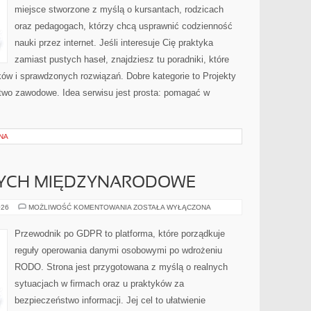
miejsce stworzone z myślą o kursantach, rodzicach
oraz pedagogach, którzy chcą usprawnić codzienność
nauki przez internet. Jeśli interesuje Cię praktyka
zamiast pustych haseł, znajdziesz tu poradniki, które
ów i sprawdzonych rozwiązań. Dobre kategorie to Projekty
ztwo zawodowe. Idea serwisu jest prosta: pomagać w
NA
NYCH MIĘDZYNARODOWE
TRANSFERY
026
MOŻLIWOŚĆ KOMENTOWANIA
ZOSTAŁA WYŁĄCZONA
DANYCH
MIĘDZYNARODOWE
Przewodnik po GDPR to platforma, które porządkuje
reguły operowania danymi osobowymi po wdrożeniu
RODO. Strona jest przygotowana z myślą o realnych
sytuacjach w firmach oraz u praktyków za
bezpieczeństwo informacji. Jej cel to ułatwienie