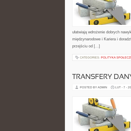
ułatwiają wdrożenie dobrych nawyk
międzynarodowe i Kariera i dorad
przejściu od […]
CATEGORIES:
POLITYKA SPOŁECZ
TRANSFERY DA
POSTED BY ADMIN
LUT - 7 - 2