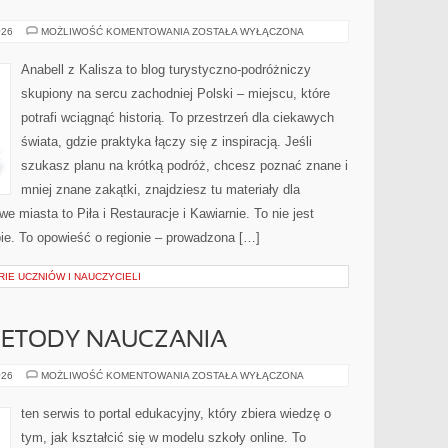
GOSTYŃ
026
MOŻLIWOŚĆ KOMENTOWANIA
ZOSTAŁA WYŁĄCZONA
Anabell z Kalisza to blog turystyczno-podróżniczy
skupiony na sercu zachodniej Polski – miejscu, które
potrafi wciągnąć historią. To przestrzeń dla ciekawych
świata, gdzie praktyka łączy się z inspiracją. Jeśli
szukasz planu na krótką podróż, chcesz poznać znane i
mniej znane zakątki, znajdziesz tu materiały dla
 miasta to Piła i Restauracje i Kawiarnie. To nie jest
ie. To opowieść o regionie – prowadzona […]
RIE UCZNIÓW I NAUCZYCIELI
ETODY NAUCZANIA
NOWATORSKIE
026
MOŻLIWOŚĆ KOMENTOWANIA
ZOSTAŁA WYŁĄCZONA
METODY
NAUCZANIA
ten serwis to portal edukacyjny, który zbiera wiedzę o
tym, jak kształcić się w modelu szkoły online. To