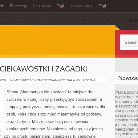
rie
Polecamy
Tagi
Tagi
Spis Treści
Zobacz także
SUB
IEKAWOSTKI I ZAGADKI
Nowości
MATEMATYCZNE
2026
MOŻLIWOŚĆ KOMENTOWANIA
ZOSTAŁA WYŁĄCZONA
CIEKAWOSTKI
I
ZAGADKI
Strona „Matematyka dla każdego” to miejsce do
Praca zdalna
w praktyce c
ćwiczeń, w której liczby przestają być straszakiem, a
kuchenny stó
elastycznoś
stają się praktyczną umiejętnością. To baza wiedzy dla
swojego ryt
osób, które chcą zrozumieć matematykę od podstaw,
czasu dla sie
granice mię
oraz dla tych, którzy potrzebują doszlifowania
jesteś „dos
konkretnych tematów. Niezależnie od tego, czy jesteś
wieczorem, 
szybkie kana
, czy po prostu pasjonatem, znajdziesz tu sensowne