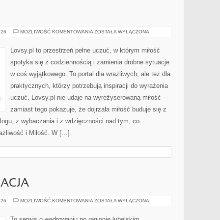
SAMOTNOŚĆ
026
MOŻLIWOŚĆ KOMENTOWANIA
ZOSTAŁA WYŁĄCZONA
Lovsy.pl to przestrzeń pełne uczuć, w którym miłość
spotyka się z codziennością i zamienia drobne sytuacje
w coś wyjątkowego. To portal dla wrażliwych, ale też dla
praktycznych, którzy potrzebują inspiracji do wyrażenia
uczuć. Lovsy.pl nie udaje na wyreżyserowaną miłość –
zamiast tego pokazuje, że dojrzała miłość buduje się z
alogu, z wybaczania i z wdzięczności nad tym, co
ażliwość i Miłość. W […]
EACJA
ZDROWIE
026
MOŻLIWOŚĆ KOMENTOWANIA
ZOSTAŁA WYŁĄCZONA
I
REKREACJA
To serwis o wędrowaniu po regionie lubelskim,