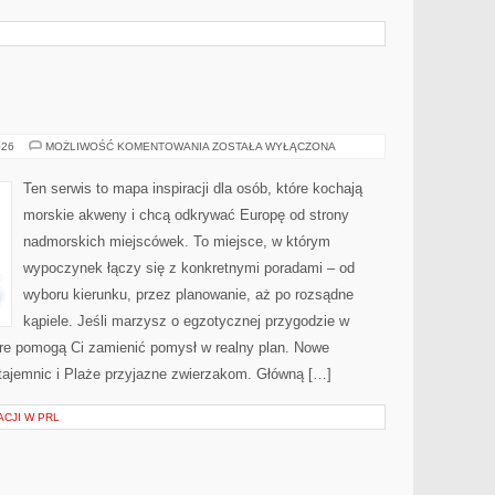
TROPIKI
026
MOŻLIWOŚĆ KOMENTOWANIA
ZOSTAŁA WYŁĄCZONA
MARZEŃ
Ten serwis to mapa inspiracji dla osób, które kochają
morskie akweny i chcą odkrywać Europę od strony
nadmorskich miejscówek. To miejsce, w którym
wypoczynek łączy się z konkretnymi poradami – od
wyboru kierunku, przez planowanie, aż po rozsądne
kąpiele. Jeśli marzysz o egzotycznej przygodzie w
które pomogą Ci zamienić pomysł w realny plan. Nowe
z tajemnic i Plaże przyjazne zwierzakom. Główną […]
CJI W PRL