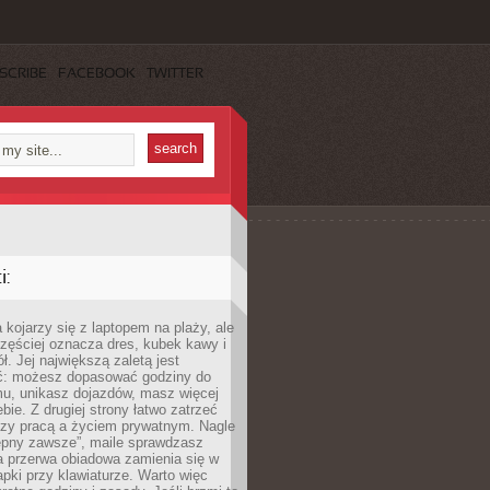
SCRIBE
FACEBOOK
TWITTER
:
 kojarzy się z laptopem na plaży, ale
zęściej oznacza dres, kubek kawy i
ł. Jej największą zaletą jest
ć: możesz dopasować godziny do
mu, unikasz dojazdów, masz więcej
bie. Z drugiej strony łatwo zatrzeć
dzy pracą a życiem prywatnym. Nagle
tępny zawsze”, maile sprawdzasz
a przerwa obiadowa zamienia się w
pki przy klawiaturze. Warto więc