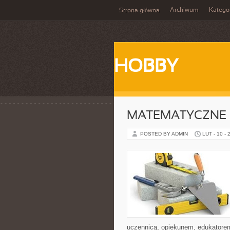
Archiwum
Katego
Strona główna
HOBBY
MATEMATYCZNE C
POSTED BY ADMIN
LUT - 10 - 
uczennicą, opiekunem, edukatorem