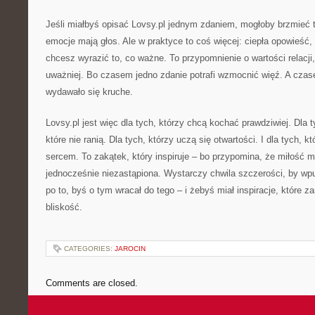
Jeśli miałbyś opisać Lovsy.pl jednym zdaniem, mogłoby brzmieć ta
emocje mają głos. Ale w praktyce to coś więcej: ciepła opowieść,
chcesz wyrazić to, co ważne. To przypomnienie o wartości relacji,
uważniej. Bo czasem jedno zdanie potrafi wzmocnić więź. A czase
wydawało się kruche.
Lovsy.pl jest więc dla tych, którzy chcą kochać prawdziwiej. Dla t
które nie ranią. Dla tych, którzy uczą się otwartości. I dla tych, kt
sercem. To zakątek, który inspiruje – bo przypomina, że miłość m
jednocześnie niezastąpiona. Wystarczy chwila szczerości, by wpuś
po to, byś o tym wracał do tego – i żebyś miał inspiracje, które z
bliskość.
CATEGORIES:
JAROCIN
Comments are closed.