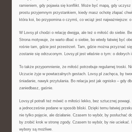
ramieniem, gdy pojawia się konflikt. Może być mapą, gdy uczysz s
prostu przyjemnym przystankiem, kiedy masz ochotę złapać chwilę
która koi, bo przypomina o czymś, co wciąż jest najważniejsze: o 
W Lovsy.pl chodzi o relację dwojga, ale też o miłość do siebie. B
Strona motywuje, że warto dbać o siebie, bo wtedy łatwiej być o
rośnie tam, gdzie jest przestrzeń. Tam, gdzie można przyznać się
zostanie się odrzuconym. Lovsy.pl jest właśnie o tym: o dobrych i
To także przypomnienie, że miłość potrzebuje regularnej troski. N
Uczucie żyje w powtarzalnych gestach. Lovsy.pl zachęca, by twor
śniadanie, nawyk przytulania. Bo relacja jest jak ognisko – gdy db
zaniedbasz, gaśnie.
Lovsy.pl potrafi też mówić o miłości lekko, bez sztucznej powag
a jednocześnie podane w sposób bliski. Dzięki temu łatwiej przeku
nie tylko pojęcie, ale działanie. Czasem to wybór, by posłuchać 
by zrobić krok w stronę zgody. Czasem to wybór, by nie uciekać. 
wybory są możliwe.