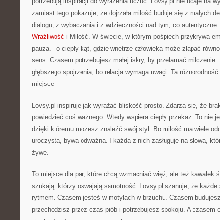
potrzebują inspiracji do wyrażenia uczuć. Lovsy.pl nie udaje na 
zamiast tego pokazuje, że dojrzała miłość buduje się z małych de
dialogu, z wybaczania i z wdzięczności nad tym, co autentyczne.
Wrażliwość
i Miłość. W świecie, w którym pośpiech przykrywa emo
pauza. To ciepły kąt, gdzie wnętrze człowieka może złapać równo
sens. Czasem potrzebujesz małej iskry, by przełamać milczenie
głębszego spojrzenia, bo relacja wymaga uwagi. Ta różnorodność 
miejsce.
Lovsy.pl inspiruje jak wyrażać bliskość prosto. Zdarza się, że bra
powiedzieć coś ważnego. Wtedy wspiera ciepły przekaz. To nie j
dzięki któremu możesz znaleźć swój styl. Bo miłość ma wiele odc
uroczysta, bywa odważna. I każda z nich zasługuje na słowa, któr
żywe.
To miejsce dla par, które chcą wzmacniać więź, ale też kawałek św
szukają, którzy oswajają samotność. Lovsy.pl szanuje, że każde
rytmem. Czasem jesteś w motylach w brzuchu. Czasem budujesz
przechodzisz przez czas prób i potrzebujesz spokoju. A czasem 