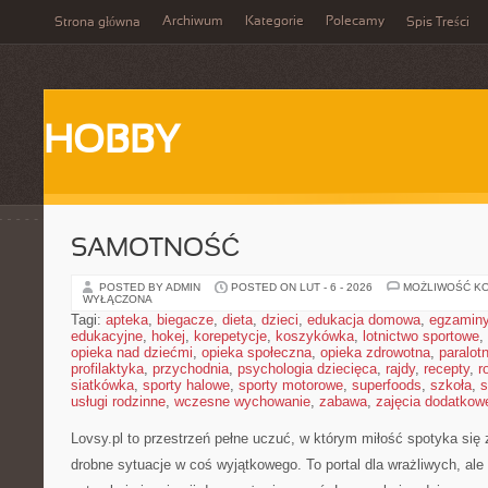
Archiwum
Kategorie
Polecamy
Strona główna
Spis Treści
HOBBY
SAMOTNOŚĆ
POSTED BY ADMIN
POSTED ON LUT - 6 - 2026
MOŻLIWOŚĆ K
WYŁĄCZONA
Tagi:
apteka
,
biegacze
,
dieta
,
dzieci
,
edukacja domowa
,
egzamin
edukacyjne
,
hokej
,
korepetycje
,
koszykówka
,
lotnictwo sportowe
,
opieka nad dziećmi
,
opieka społeczna
,
opieka zdrowotna
,
paralot
profilaktyka
,
przychodnia
,
psychologia dziecięca
,
rajdy
,
recepty
,
r
siatkówka
,
sporty halowe
,
sporty motorowe
,
superfoods
,
szkoła
,
s
usługi rodzinne
,
wczesne wychowanie
,
zabawa
,
zajęcia dodatkow
Lovsy.pl to przestrzeń pełne uczuć, w którym miłość spotyka się 
drobne sytuacje w coś wyjątkowego. To portal dla wrażliwych, ale