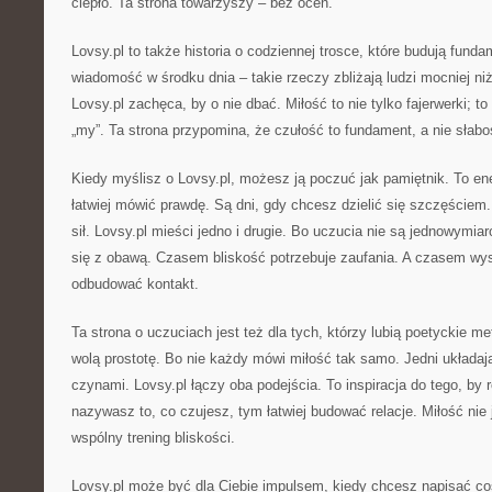
ciepło. Ta strona towarzyszy – bez ocen.
Lovsy.pl to także historia o codziennej trosce, które budują funda
wiadomość w środku dnia – takie rzeczy zbliżają ludzi mocniej ni
Lovsy.pl zachęca, by o nie dbać. Miłość to nie tylko fajerwerki; 
„my”. Ta strona przypomina, że czułość to fundament, a nie słabo
Kiedy myślisz o Lovsy.pl, możesz ją poczuć jak pamiętnik. To en
łatwiej mówić prawdę. Są dni, gdy chcesz dzielić się szczęściem.
sił. Lovsy.pl mieści jedno i drugie. Bo uczucia nie są jednowymi
się z obawą. Czasem bliskość potrzebuje zaufania. A czasem wys
odbudować kontakt.
Ta strona o uczuciach jest też dla tych, którzy lubią poetyckie meta
wolą prostotę. Bo nie każdy mówi miłość tak samo. Jedni układaj
czynami. Lovsy.pl łączy oba podejścia. To inspiracja do tego, by r
nazywasz to, co czujesz, tym łatwiej budować relacje. Miłość nie
wspólny trening bliskości.
Lovsy.pl może być dla Ciebie impulsem, kiedy chcesz napisać c