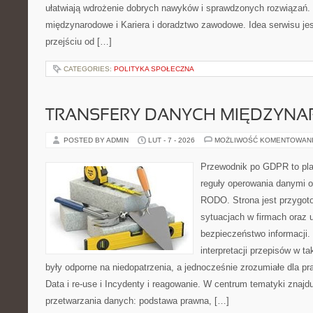
ułatwiają wdrożenie dobrych nawyków i sprawdzonych rozwiązań. D
międzynarodowe i Kariera i doradztwo zawodowe. Idea serwisu je
przejściu od […]
CATEGORIES:
POLITYKA SPOŁECZNA
TRANSFERY DANYCH MIĘDZYN
POSTED BY ADMIN
LUT - 7 - 2026
MOŻLIWOŚĆ KOMENTOWAN
Przewodnik po GDPR to plat
reguły operowania danymi 
RODO. Strona jest przygot
sytuacjach w firmach oraz 
bezpieczeństwo informacji. J
interpretacji przepisów w t
były odporne na niedopatrzenia, a jednocześnie zrozumiałe dla 
Data i re-use i Incydenty i reagowanie. W centrum tematyki znajd
przetwarzania danych: podstawa prawna, […]