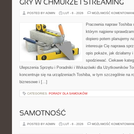
GRY W CHMURZE I STREAMING
POSTED BY ADMIN
LUT - 6 - 2026
MOŻLIWOŚĆ KOMENTOWAN
Pracownia napraw Toshiba 
którym najpierw sprawdzam
dopiero potem planujemy na
interesuje Cię naprawa sprz
opis pokaże, jak działamy 
spodziewać. Ciekawe katego
Ulepszenia Sprzętu i Poradniki i Wskazówki dla Użytkowników To
koncentruje się na urządzeniach Toshiba, w tym szczególnie na rod
biznesowe i […]
CATEGORIES:
PORADY DLA SAMOUKÓW
SAMOTNOŚĆ
POSTED BY ADMIN
LUT - 6 - 2026
MOŻLIWOŚĆ KOMENTOWAN