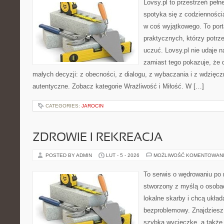
Lovsy.pl to przestrzeń peł
spotyka się z codzienności
w coś wyjątkowego. To porta
praktycznych, którzy potrze
uczuć. Lovsy.pl nie udaje 
zamiast tego pokazuje, że d
małych decyzji: z obecności, z dialogu, z wybaczania i z wdzięc
autentyczne. Zobacz kategorie Wrażliwość i Miłość. W […]
CATEGORIES:
JAROCIN
ZDROWIE I REKREACJA
POSTED BY ADMIN
LUT - 5 - 2026
MOŻLIWOŚĆ KOMENTOWAN
To serwis o wędrowaniu po r
stworzony z myślą o osobac
lokalne skarby i chcą ukła
bezproblemowy. Znajdziesz t
szybką wycieczkę, a także