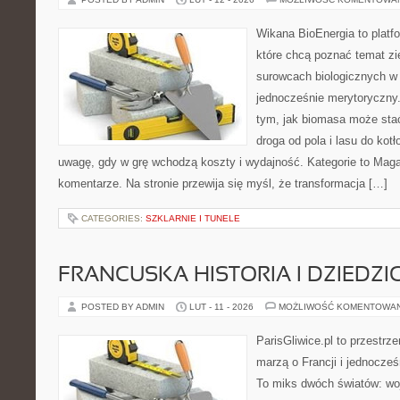
Wikana BioEnergia to platf
które chcą poznać temat zie
surowcach biologicznych w
jednocześnie merytoryczny.
tym, jak biomasa może stać
droga od pola i lasu do kot
uwagę, gdy w grę wchodzą koszty i wydajność. Kategorie to Magaz
komentarze. Na stronie przewija się myśl, że transformacja […]
CATEGORIES:
SZKLARNIE I TUNELE
FRANCUSKA HISTORIA I DZIEDZ
POSTED BY ADMIN
LUT - 11 - 2026
MOŻLIWOŚĆ KOMENTOWA
ParisGliwice.pl to przestrz
marzą o Francji i jednocześ
To miks dwóch światów: wo