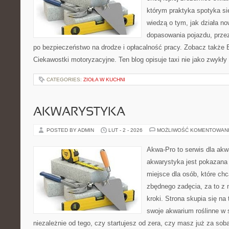
którym praktyka spotyka się
wiedzą o tym, jak działa n
dopasowania pojazdu, prze
po bezpieczeństwo na drodze i opłacalność pracy. Zobacz także 
Ciekawostki motoryzacyjne. Ten blog opisuje taxi nie jako zwykły
CATEGORIES:
ZIOŁA W KUCHNI
AKWARYSTYKA
POSTED BY ADMIN
LUT - 2 - 2026
MOŻLIWOŚĆ KOMENTOWAN
Akwa-Pro to serwis dla akw
akwarystyka jest pokazana 
miejsce dla osób, które ch
zbędnego zadęcia, za to z
kroki. Strona skupia się na
swoje akwarium roślinne w
niezależnie od tego, czy startujesz od zera, czy masz już za sob