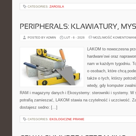
CATEGORIES:
ZAROSLA
PERIPHERALS: KLAWIATURY, MY
POSTED BY ADMIN
LUT - 6 - 2026
MOŻLIWOŚĆ KOMENTOWAN
LAKOM to nowoczesna prze
hardware’owi oraz naprawom
nam w każdym tygodniu. To
o osobach, które chcą pode
także o tych, którzy potrz
wtedy, gdy komputer zwalni
RAM i magazyny danych i Ekosystemy: sterowniki i systemy. W ś
potrafią zamieszać, LAKOM stawia na czytelność i uczciwość. Z
dostajesz sedno: […]
CATEGORIES:
EKOLOGICZNE PRANIE