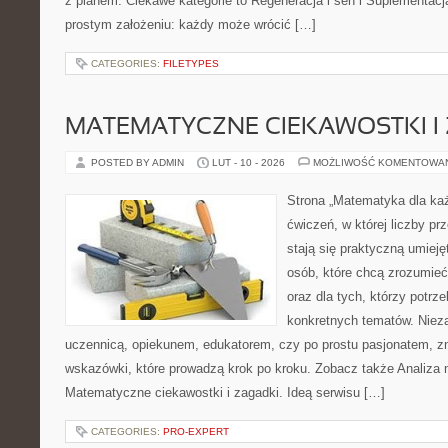
z planem. Ciekawe kategorie to Regeneracja i sen i Suplementacja.
prostym założeniu: każdy może wrócić […]
CATEGORIES:
FILETYPES
MATEMATYCZNE CIEKAWOSTKI I
POSTED BY ADMIN
LUT - 10 - 2026
MOŻLIWOŚĆ KOMENTOWA
Strona „Matematyka dla każ
ćwiczeń, w której liczby pr
stają się praktyczną umieję
osób, które chcą zrozumie
oraz dla tych, którzy potrz
konkretnych tematów. Nieza
uczennicą, opiekunem, edukatorem, czy po prostu pasjonatem, z
wskazówki, które prowadzą krok po kroku. Zobacz także Analiza
Matematyczne ciekawostki i zagadki. Ideą serwisu […]
CATEGORIES:
PRO-EXPERT