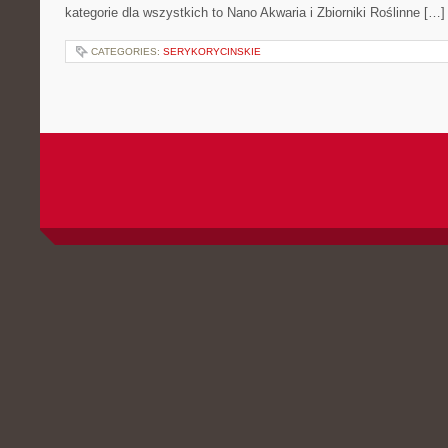
kategorie dla wszystkich to Nano Akwaria i Zbiorniki Roślinne […]
CATEGORIES:
SERYKORYCINSKIE