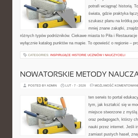
potrafi wciągnąć historią. 
świata, gdzie praktyka łączy
szukasz planu na krótką po
mniej znane zakątki, znajdz
różnych typów podróżników. Ciekawe miasta to Piła i Restauracje i
wyłącznie katalog punktów na mapie. To opowieść o regionie – p
CATEGORIES:
INSPIRUJĄCE HISTORIE UCZNIÓW I NAUCZYCIELI
NOWATORSKIE METODY NAUCZA
POSTED BY ADMIN
LUT - 7 - 2026
MOŻLIWOŚĆ KOMENTOWAN
ten serwis to portal edukacy
tym, jak kształcić się w mo
miejsce stworzone z myślą 
oraz pedagogach, którzy c
nauki przez internet. Jeśli 
zamiast pustych haseł, znaj