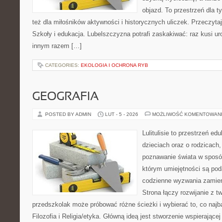
objazd. To przestrzeń dla ty
też dla miłośników aktywności i historycznych uliczek. Przeczytaj
Szkoły i edukacja. Lubelszczyzna potrafi zaskakiwać: raz kusi u
innym razem […]
CATEGORIES:
EKOLOGIA I OCHRONA RYB
GEOGRAFIA
POSTED BY ADMIN
LUT - 5 - 2026
MOŻLIWOŚĆ KOMENTOWAN
Lulitulisie to przestrzeń e
dzieciach oraz o rodzicach,
poznawanie świata w sposób
którym umiejętności są po
codzienne wyzwania zamieni
Strona łączy rozwijanie z t
przedszkolak może próbować różne ścieżki i wybierać to, co najb
Filozofia i Religia/etyka. Główną ideą jest stworzenie wspierającej 