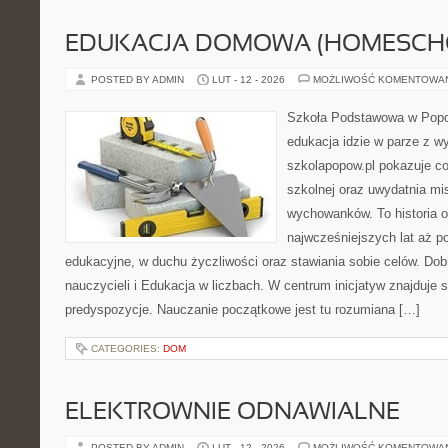
EDUKACJA DOMOWA (HOMESCH
POSTED BY ADMIN
LUT - 12 - 2026
MOŻLIWOŚĆ KOMENTOWA
Szkoła Podstawowa w Popow
edukacja idzie w parze z 
szkolapopow.pl pokazuje c
szkolnej oraz uwydatnia mi
wychowanków. To historia 
najwcześniejszych lat aż p
edukacyjne, w duchu życzliwości oraz stawiania sobie celów. Dob
nauczycieli i Edukacja w liczbach. W centrum inicjatyw znajduje s
predyspozycje. Nauczanie początkowe jest tu rozumiana […]
CATEGORIES:
DOM
ELEKTROWNIE ODNAWIALNE
POSTED BY ADMIN
LUT - 12 - 2026
MOŻLIWOŚĆ KOMENTOWA