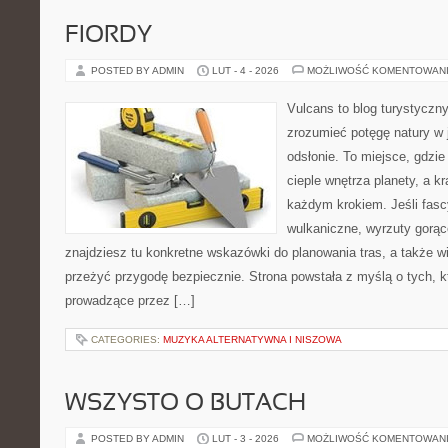
FIORDY
POSTED BY ADMIN
LUT - 4 - 2026
MOŻLIWOŚĆ KOMENTOWAN
Vulcans to blog turystyczny
zrozumieć potęgę natury w j
odsłonie. To miejsce, gdzie
cieple wnętrza planety, a kr
każdym krokiem. Jeśli fasc
wulkaniczne, wyrzuty gorąc
znajdziesz tu konkretne wskazówki do planowania tras, a także w
przeżyć przygodę bezpiecznie. Strona powstała z myślą o tych, k
prowadzące przez […]
CATEGORIES:
MUZYKA ALTERNATYWNA I NISZOWA
WSZYSTO O BUTACH
POSTED BY ADMIN
LUT - 3 - 2026
MOŻLIWOŚĆ KOMENTOWAN