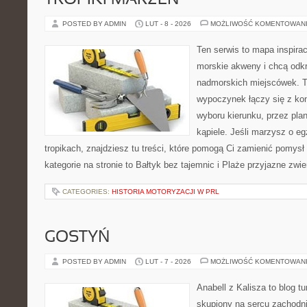
TROPIKI MARZEŃ
POSTED BY ADMIN
LUT - 8 - 2026
MOŻLIWOŚĆ KOMENTOWAN
Ten serwis to mapa inspirac
morskie akweny i chcą odk
nadmorskich miejscówek. T
wypoczynek łączy się z ko
wyboru kierunku, przez pla
kąpiele. Jeśli marzysz o e
tropikach, znajdziesz tu treści, które pomogą Ci zamienić pomysł
kategorie na stronie to Bałtyk bez tajemnic i Plaże przyjazne zw
CATEGORIES:
HISTORIA MOTORYZACJI W PRL
GOSTYŃ
POSTED BY ADMIN
LUT - 7 - 2026
MOŻLIWOŚĆ KOMENTOWAN
Anabell z Kalisza to blog t
skupiony na sercu zachodnie