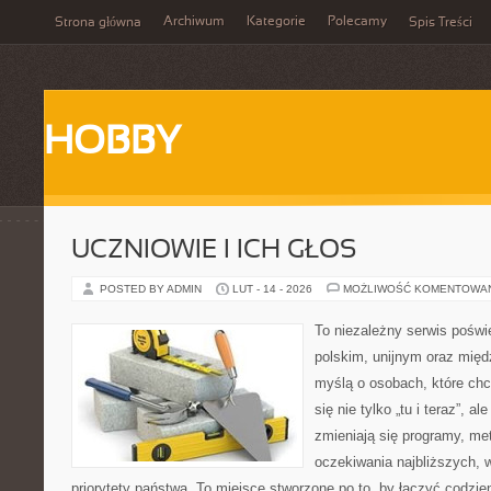
Archiwum
Kategorie
Polecamy
Strona główna
Spis Treści
HOBBY
UCZNIOWIE I ICH GŁOS
POSTED BY ADMIN
LUT - 14 - 2026
MOŻLIWOŚĆ KOMENTOWA
To niezależny serwis poświ
polskim, unijnym oraz mię
myślą o osobach, które chc
się nie tylko „tu i teraz”, a
zmieniają się programy, me
oczekiwania najbliższych,
priorytety państwa. To miejsce stworzone po to, by łączyć codzien