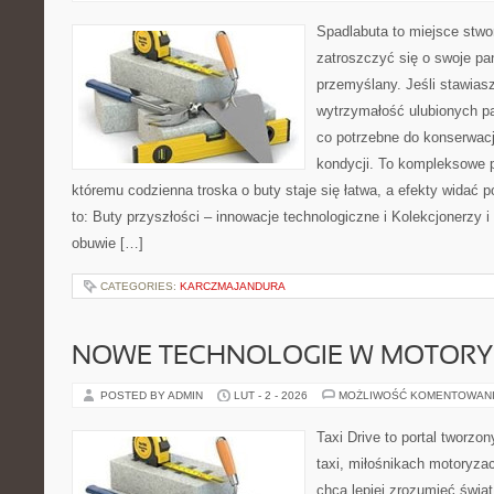
Spadlabuta to miejsce stwo
zatroszczyć się o swoje pa
przemyślany. Jeśli stawiasz
wytrzymałość ulubionych pa
co potrzebne do konserwacj
kondycji. To kompleksowe p
któremu codzienna troska o buty staje się łatwa, a efekty widać p
to: Buty przyszłości – innowacje technologiczne i Kolekcjonerzy i
obuwie […]
CATEGORIES:
KARCZMAJANDURA
NOWE TECHNOLOGIE W MOTORY
POSTED BY ADMIN
LUT - 2 - 2026
MOŻLIWOŚĆ KOMENTOWAN
Taxi Drive to portal tworz
taxi, miłośnikach motoryzac
chcą lepiej zrozumieć świa