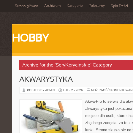
Archiwum
Kategorie
Polecamy
Strona główna
Spis Treści
HOBBY
Archive for the ‘SeryKorycinskie’ Category
AKWARYSTYKA
POSTED BY ADMIN
LUT - 2 - 2026
MOŻLIWOŚĆ KOMENTOWAN
Akwa-Pro to serwis dla akw
akwarystyka jest pokazana 
miejsce dla osób, które ch
zbędnego zadęcia, za to z
kroki. Strona skupia się na