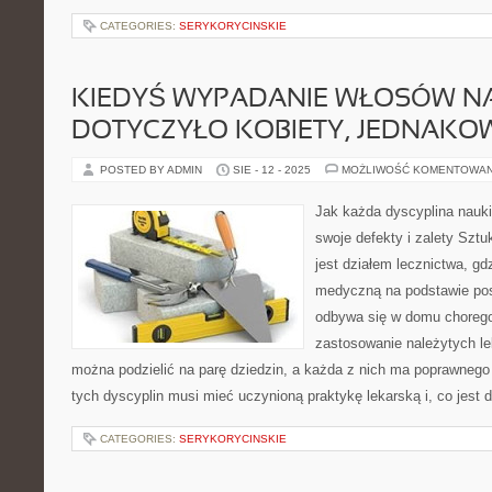
CATEGORIES:
SERYKORYCINSKIE
KIEDYŚ WYPADANIE WŁOSÓW NA
DOTYCZYŁO KOBIETY, JEDNAKOW
POSTED BY ADMIN
SIE - 12 - 2025
MOŻLIWOŚĆ KOMENTOWA
Jak każda dyscyplina nauk
swoje defekty i zalety Szt
jest działem lecznictwa, g
medyczną na podstawie pos
odbywa się w domu chorego
zastosowanie należytych l
można podzielić na parę dziedzin, a każda z nich ma poprawnego 
tych dyscyplin musi mieć uczynioną praktykę lekarską i, co jest
CATEGORIES:
SERYKORYCINSKIE