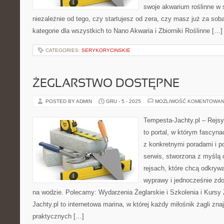
swoje akwarium roślinne w
niezależnie od tego, czy startujesz od zera, czy masz już za sob
kategorie dla wszystkich to Nano Akwaria i Zbiorniki Roślinne […]
CATEGORIES:
SERYKORYCINSKIE
ŻEGLARSTWO DOSTĘPNE
POSTED BY ADMIN
GRU - 5 - 2025
MOŻLIWOŚĆ KOMENTOWAN
Tempesta-Jachty.pl – Rejsy
to portal, w którym fascyn
z konkretnymi poradami i p
serwis, stworzona z myślą 
rejsach, które chcą odkry
wyprawy i jednocześnie zd
na wodzie. Polecamy: Wydarzenia Żeglarskie i Szkolenia i Kursy 
Jachty.pl to internetowa marina, w której każdy miłośnik żagli znaj
praktycznych […]