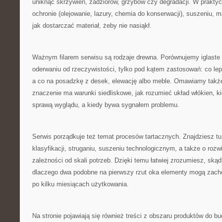
uniknąć skrzywień, zadziorów, grzybów czy degradacji. W prakty
ochronie (olejowanie, lazury, chemia do konserwacji), suszeniu,
jak dostarczać materiał, żeby nie nasiąkł.
Ważnym filarem serwisu są rodzaje drewna. Porównujemy iglaste 
oderwaniu od rzeczywistości, tylko pod kątem zastosowań: co lepi
a co na posadzkę z desek, elewację albo meble. Omawiamy także
znaczenie ma warunki siedliskowe, jak rozumieć układ włókien, ki
sprawą wyglądu, a kiedy bywa sygnałem problemu.
Serwis porządkuje też temat procesów tartacznych. Znajdziesz tu 
klasyfikacji, struganiu, suszeniu technologicznym, a także o roz
zależności od skali potrzeb. Dzięki temu łatwiej zrozumiesz, skąd 
dlaczego dwa podobne na pierwszy rzut oka elementy mogą zacho
po kilku miesiącach użytkowania.
Na stronie pojawiają się również treści z obszaru produktów do b