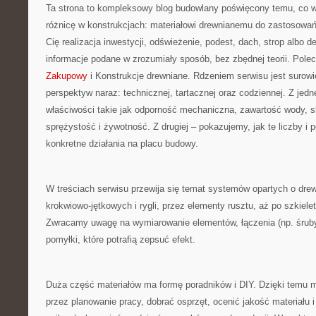
Ta strona to kompleksowy blog budowlany poświęcony temu, co w
różnicę w konstrukcjach: materiałowi drewnianemu do zastosowań 
Cię realizacja inwestycji, odświeżenie, podest, dach, strop albo de
informacje podane w zrozumiały sposób, bez zbędnej teorii. Pol
Zakupowy
i Konstrukcje drewniane. Rdzeniem serwisu jest surowi
perspektyw naraz: technicznej, tartacznej oraz codziennej. Z jed
właściwości takie jak odporność mechaniczna, zawartość wody, s
sprężystość i żywotność. Z drugiej – pokazujemy, jak te liczby i p
konkretne działania na placu budowy.
W treściach serwisu przewija się temat systemów opartych o drew
krokwiowo-jętkowych i rygli, przez elementy rusztu, aż po szkiele
Zwracamy uwagę na wymiarowanie elementów, łączenia (np. śruby
pomyłki, które potrafią zepsuć efekt.
Duża część materiałów ma formę poradników i DIY. Dzięki temu 
przez planowanie pracy, dobrać osprzęt, ocenić jakość materiału