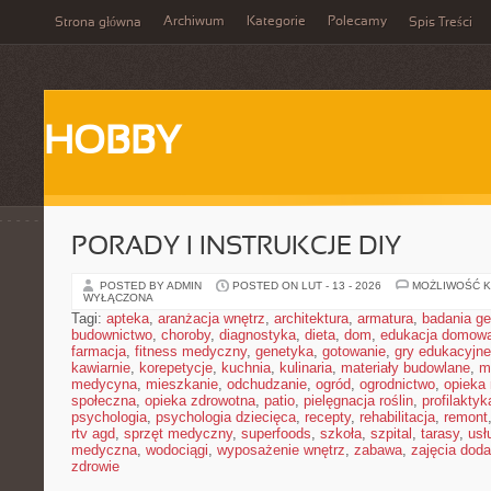
Archiwum
Kategorie
Polecamy
Strona główna
Spis Treści
HOBBY
PORADY I INSTRUKCJE DIY
POSTED BY ADMIN
POSTED ON LUT - 13 - 2026
MOŻLIWOŚĆ 
WYŁĄCZONA
Tagi:
apteka
,
aranżacja wnętrz
,
architektura
,
armatura
,
badania g
budownictwo
,
choroby
,
diagnostyka
,
dieta
,
dom
,
edukacja domow
farmacja
,
fitness medyczny
,
genetyka
,
gotowanie
,
gry edukacyjne
kawiarnie
,
korepetycje
,
kuchnia
,
kulinaria
,
materiały budowlane
,
m
medycyna
,
mieszkanie
,
odchudzanie
,
ogród
,
ogrodnictwo
,
opieka
społeczna
,
opieka zdrowotna
,
patio
,
pielęgnacja roślin
,
profilaktyk
psychologia
,
psychologia dziecięca
,
recepty
,
rehabilitacja
,
remont
rtv agd
,
sprzęt medyczny
,
superfoods
,
szkoła
,
szpital
,
tarasy
,
usł
medyczna
,
wodociągi
,
wyposażenie wnętrz
,
zabawa
,
zajęcia dod
zdrowie