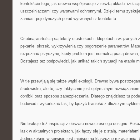
kontekście tego, jak drewno współpracuje z resztą układu: izolacja
uszczelniaczami czy warstwami ochronnymi. Dzięki temu zyskuj
zamiast pojedynczych porad wyrwanych z kontekstu.
Osobną wartością są teksty o usterkach i kłopotach związanych 
pękanie, skrzek, wykrzywienia czy pogorszenie parametrów. Mater
rozpoznać przyczynę, kiedy problem jest normalną pracą drewna,
Dostajesz też podpowiedzi, jak unikać takich sytuacji na etapie 
W tle przewijają się także wątki ekologii. Drewno bywa postrzega
środowisku, ale to, czy faktycznie jest optymalnym rozwiązaniem
obróbki oraz sposobu zabezpieczenia. Dlatego znajdziesz tu pode
budować i wykańczać tak, by łączyć trwałość z dłuższym cyklem
Nie brakuje też inspiracji z obszaru nowoczesnego designu. Poka
łask w aktualnych projektach, jak łączy się je z stalą, materiała
Jednocześnie w serwisie jest miejsce na klasyczne rozwiązania,