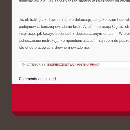
dobierać okucia i jak zabezpieczać drewno w zależności od waru
Jeżeli traktujesz drewno nie jako dekorację, ale jako trzon budowl
podejmować bardziej świadome kroki. A jeśli interesuje Cię też st
inspiracje, jak łączyć solidność z dopieszczonym detalem. W efekc
jednocześnie instrukcją, kompendium zasad i miejscem do posze
kto chce pracować z drewnem świadomie.
CATEGORIES:
BEZPIECZEŃSTWO I HIGIENA PRACY
Comments are closed.