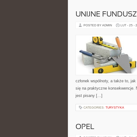
UNIJNE FUNDUSZ
POSTED BY ADMIN
LUT - 25 - 
członek wspólnoty, a także to, j
się na praktyczne konsekwencje. N
jest pisany […]
CATEGORIES:
TURYSTYKA
OPEL