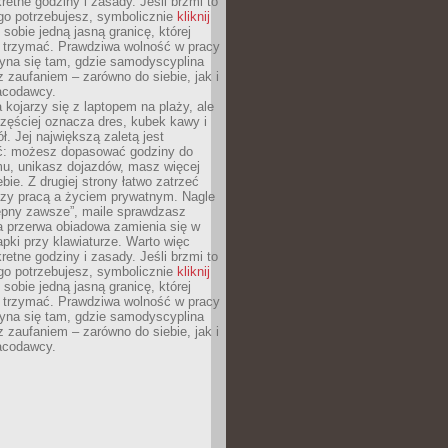
retne godziny i zasady. Jeśli brzmi to
go potrzebujesz, symbolicznie
kliknij
 sobie jedną jasną granicę, której
ę trzymać. Prawdziwa wolność w pracy
zyna się tam, gdzie samodyscyplina
z zaufaniem – zarówno do siebie, jak i
racodawcy.
 kojarzy się z laptopem na plaży, ale
zęściej oznacza dres, kubek kawy i
ł. Jej największą zaletą jest
ć: możesz dopasować godziny do
mu, unikasz dojazdów, masz więcej
bie. Z drugiej strony łatwo zatrzeć
dzy pracą a życiem prywatnym. Nagle
tępny zawsze”, maile sprawdzasz
a przerwa obiadowa zamienia się w
pki przy klawiaturze. Warto więc
retne godziny i zasady. Jeśli brzmi to
go potrzebujesz, symbolicznie
kliknij
 sobie jedną jasną granicę, której
ę trzymać. Prawdziwa wolność w pracy
zyna się tam, gdzie samodyscyplina
z zaufaniem – zarówno do siebie, jak i
racodawcy.