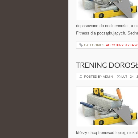
dopasowane do codzienności, a nie
Fitness dla początkujących. Sedne
CATEGORIES:
AGROTURYSTYKA W 
TRENING DOROS
POSTED BY ADMIN
LUT - 24 - 
którzy chcą trenować lepiej, nieza