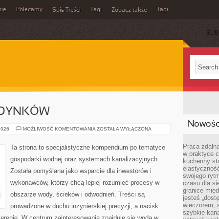
rie
Polecamy
Tagi
Tagi
Spis Treści
Zobacz także
SUB
UDYNKÓW
Nowości
OGRZEWANIE
2026
MOŻLIWOŚĆ KOMENTOWANIA
ZOSTAŁA WYŁĄCZONA
BUDYNKÓW
Praca zdalna
Ta strona to specjalistyczne kompendium po tematyce
w praktyce c
gospodarki wodnej oraz systemach kanalizacyjnych.
kuchenny stó
elastycznoś
Została pomyślana jako wsparcie dla inwestorów i
swojego ryt
wykonawców, którzy chcą lepiej rozumieć procesy w
czasu dla sie
granice mię
obszarze wody, ścieków i odwodnień. Treści są
jesteś „dos
wieczorem, 
prowadzone w duchu inżynierskiej precyzji, a nacisk
szybkie kana
terenie. W centrum zainteresowania znajduje się woda w