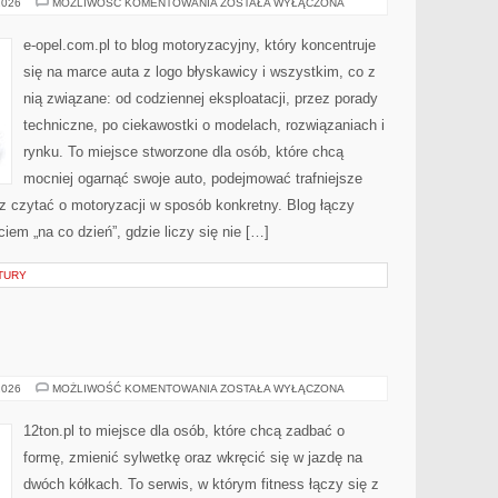
OPEL
2026
MOŻLIWOŚĆ KOMENTOWANIA
ZOSTAŁA WYŁĄCZONA
e-opel.com.pl to blog motoryzacyjny, który koncentruje
się na marce auta z logo błyskawicy i wszystkim, co z
nią związane: od codziennej eksploatacji, przez porady
techniczne, po ciekawostki o modelach, rozwiązaniach i
rynku. To miejsce stworzone dla osób, które chcą
mocniej ogarnąć swoje auto, podejmować trafniejsze
z czytać o motoryzacji w sposób konkretny. Blog łączy
em „na co dzień”, gdzie liczy się nie […]
TURY
SIŁOWNIA
2026
MOŻLIWOŚĆ KOMENTOWANIA
ZOSTAŁA WYŁĄCZONA
12ton.pl to miejsce dla osób, które chcą zadbać o
formę, zmienić sylwetkę oraz wkręcić się w jazdę na
dwóch kółkach. To serwis, w którym fitness łączy się z