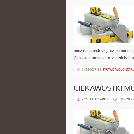
codzienną praktykę, aż po bardzi
Ciekawe kategorie to Materiały i
CATEGORIES:
PRAWO WOLONTARI
CIEKAWOSTKI M
POSTED BY ADMIN
LUT - 20 - 