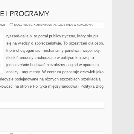
E I PROGRAMY
UNIJNE
2026
MOŻLIWOŚĆ KOMENTOWANIA
ZOSTAŁA WYŁĄCZONA
FUNDUSZE
I
PROGRAMY
ryszard-galla.pl to portal publicystyczny, który skupia
się na wiedzy o społeczeństwie. To przestrzeń dla osób,
które chcą ogarniać mechanizmy państwa i wspólnoty,
śledzić procesy zachodzące w polityce krajowej, a
jednocześnie budować niezależny pogląd w oparciu o
analizy i argumenty. W centrum pozostaje człowiek jako
ak decyzje podejmowane na różnych szczeblach przekładają
owości na stronie Polityka międzynarodowa i Polityka Blog