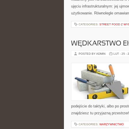
ujęciu infrastrukturalnym: jej ujm
użytkowanie. Równolegle omawiana 
CATEGORIES:
STREET FOOD Z WY
WĘDKARSTWO E
POSTED BY ADMIN
LUT - 25 - 
podejście do taktyki, albo po pros
znajdziesz tu przyjazną przestrzeń
CATEGORIES:
WARZYWNICTWO