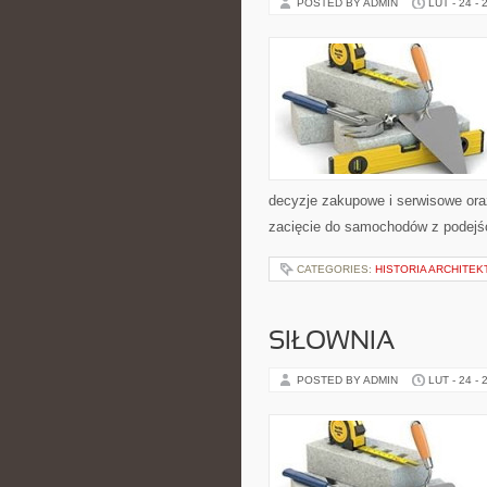
POSTED BY ADMIN
LUT - 24 - 
decyzje zakupowe i serwisowe ora
zacięcie do samochodów z podejści
CATEGORIES:
HISTORIA ARCHITEK
SIŁOWNIA
POSTED BY ADMIN
LUT - 24 - 