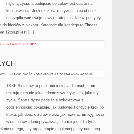
higieną życia, a podejście do celów jest oparte na
konsekwencji. Jeśli szukasz motywacji albo chcesz
uporządkować swoje nawyki, tutaj znajdziesz pomysły
 do ideałów z plakatu. Kategorie dla każdego to Fitness i
m 12ton.pl jest […]
SERCU WINNIC EUROPY
ŁYCH
TRENING
2026
MOŻLIWOŚĆ KOMENTOWANIA
ZOSTAŁA WYŁĄCZONA
DOROSŁYCH
TKKF Sieraków to punkt odniesienia dla osób, które
traktują ruch nie jako jednorazowy zryw, lecz jako styl
życia. Serwis łączy podejście szkoleniowe z
codziennością: pokazuje, jak budować kondycję krok po
kroku, jak dbać o zdrowie oraz jak rozwijać umiejętności
w duchu świadomej rywalizacji. To miejsce dla tych,
leżnie od tego, czy są na etapie regularnej pracy nad sobą.