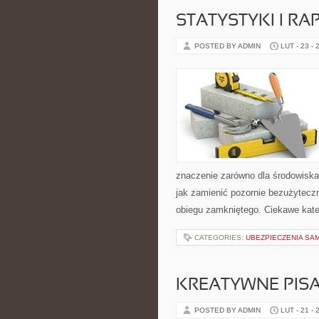
STATYSTYKI I RA
POSTED BY ADMIN
LUT - 23 - 
znaczenie zarówno dla środowiska, 
jak zamienić pozornie bezużytecz
obiegu zamkniętego. Ciekawe kate
CATEGORIES:
UBEZPIECZENIA SA
KREATYWNE PISA
POSTED BY ADMIN
LUT - 21 - 