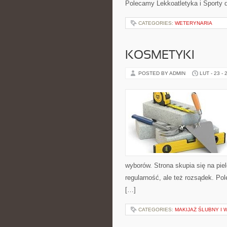
Polecamy Lekkoatletyka i Sporty 
CATEGORIES:
WETERYNARIA
KOSMETYKI
POSTED BY ADMIN
LUT - 23 - 
wyborów. Strona skupia się na piel
regularność, ale też rozsądek. Po
[…]
CATEGORIES:
MAKIJAŻ ŚLUBNY I