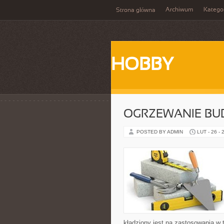
Archiwum
Katego
Strona główna
HOBBY
OGRZEWANIE B
POSTED BY ADMIN
LUT - 26 - 
kładziony jest na zastosowania w 