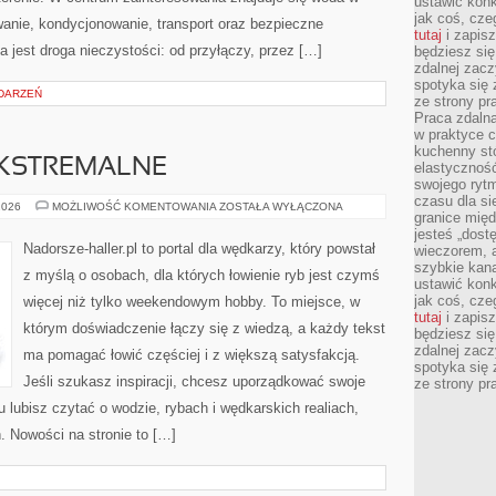
ustawić konk
jak coś, cze
owanie, kondycjonowanie, transport oraz bezpieczne
tutaj
i zapisz
jest droga nieczystości: od przyłączy, przez […]
będziesz si
zdalnej zac
spotyka się 
DARZEŃ
ze strony p
Praca zdalna
w praktyce c
kuchenny stó
KSTREMALNE
elastycznoś
swojego ryt
czasu dla sie
WĘDKARSTWO
2026
MOŻLIWOŚĆ KOMENTOWANIA
ZOSTAŁA WYŁĄCZONA
granice mię
EKSTREMALNE
jesteś „dos
Nadorsze-haller.pl to portal dla wędkarzy, który powstał
wieczorem, 
szybkie kana
z myślą o osobach, dla których łowienie ryb jest czymś
ustawić konk
jak coś, cze
więcej niż tylko weekendowym hobby. To miejsce, w
tutaj
i zapisz
którym doświadczenie łączy się z wiedzą, a każdy tekst
będziesz si
zdalnej zac
ma pomagać łowić częściej i z większą satysfakcją.
spotyka się 
Jeśli szukasz inspiracji, chcesz uporządkować swoje
ze strony p
tu lubisz czytać o wodzie, rybach i wędkarskich realiach,
. Nowości na stronie to […]