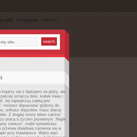
SCRIBE
FACEBOOK
TWITTER
:
 kojarzy się z laptopem na plaży, ale
zęściej oznacza dres, kubek kawy i
ł. Jej największą zaletą jest
ć: możesz dopasować godziny do
mu, unikasz dojazdów, masz więcej
bie. Z drugiej strony łatwo zatrzeć
dzy pracą a życiem prywatnym. Nagle
tępny zawsze”, maile sprawdzasz
a przerwa obiadowa zamienia się w
pki przy klawiaturze. Warto więc