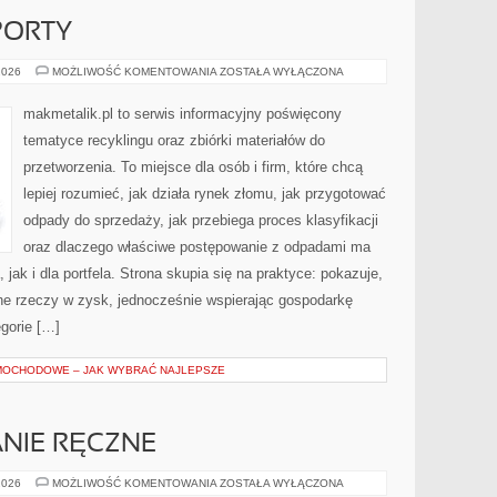
PORTY
STATYSTYKI
2026
MOŻLIWOŚĆ KOMENTOWANIA
ZOSTAŁA WYŁĄCZONA
I
RAPORTY
makmetalik.pl to serwis informacyjny poświęcony
tematyce recyklingu oraz zbiórki materiałów do
przetworzenia. To miejsce dla osób i firm, które chcą
lepiej rozumieć, jak działa rynek złomu, jak przygotować
odpady do sprzedaży, jak przebiega proces klasyfikacji
oraz dlaczego właściwe postępowanie z odpadami ma
jak i dla portfela. Strona skupia się na praktyce: pokazuje,
ne rzeczy w zysk, jednocześnie wspierając gospodarkę
gorie […]
MOCHODOWE – JAK WYBRAĆ NAJLEPSZE
NIE RĘCZNE
KREATYWNE
2026
MOŻLIWOŚĆ KOMENTOWANIA
ZOSTAŁA WYŁĄCZONA
PISANIE