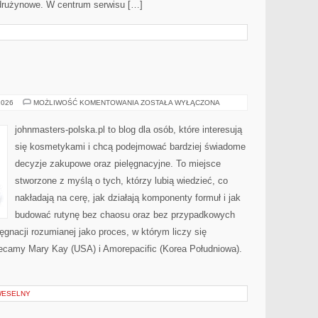
drużynowe. W centrum serwisu […]
KOSMETYKI
2026
MOŻLIWOŚĆ KOMENTOWANIA
ZOSTAŁA WYŁĄCZONA
johnmasters-polska.pl to blog dla osób, które interesują
się kosmetykami i chcą podejmować bardziej świadome
decyzje zakupowe oraz pielęgnacyjne. To miejsce
stworzone z myślą o tych, którzy lubią wiedzieć, co
nakładają na cerę, jak działają komponenty formuł i jak
budować rutynę bez chaosu oraz bez przypadkowych
ęgnacji rozumianej jako proces, w którym liczy się
lecamy Mary Kay (USA) i Amorepacific (Korea Południowa).
 WESELNY