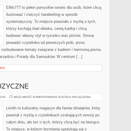
RĘCZNE
Elfiki777 to pełen pomysłów serwis dla osób, które chcą
ilustrować i ćwiczyć handwriting w sposób
systematyczny. To miejsce powstało z myślą o tych,
którzy kochają ślad ołówka, cenią kartkę i chcą
budować własny styl w rysunku oraz piśmie. Strona
prowadzi czytelnika od pierwszych prób, przez
ej rozbudowane tematy związane z kadrem i harmonią pisma.
 Narzędzia i Porady dla Samouków. W centrum […]
ATU
UZYCZNE
CIEKAWOSTKI
2026
MOŻLIWOŚĆ KOMENTOWANIA
ZOSTAŁA WYŁĄCZONA
MUZYCZNE
Limith to kulturalny magazyn dla fanów dźwięków, który
powstał z myślą o czytelnikach szukających emocji po
całym dniu, ale też o tych, którzy chcą być na bieżąco.
To miejsce, w którym brzmienia spotykają się z