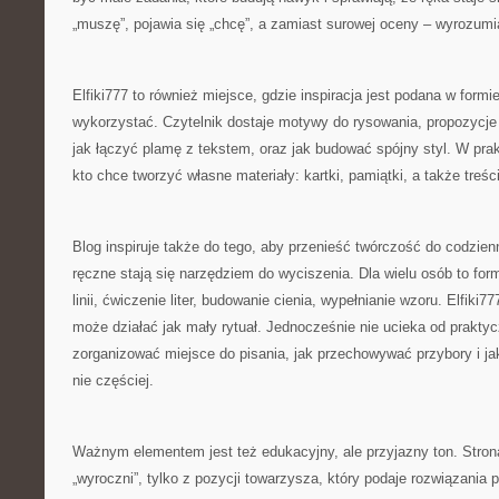
„muszę”, pojawia się „chcę”, a zamiast surowej oceny – wyrozumi
Elfiki777 to również miejsce, gdzie inspiracja jest podana w formie
wykorzystać. Czytelnik dostaje motywy do rysowania, propozycje ć
jak łączyć plamę z tekstem, oraz jak budować spójny styl. W pr
kto chce tworzyć własne materiały: kartki, pamiątki, a także treśc
Blog inspiruje także do tego, aby przenieść twórczość do codzie
ręczne stają się narzędziem do wyciszenia. Dla wielu osób to for
linii, ćwiczenie liter, budowanie cienia, wypełnianie wzoru. Elfiki7
może działać jak mały rytuał. Jednocześnie nie ucieka od prakty
zorganizować miejsce do pisania, jak przechowywać przybory i ja
nie częściej.
Ważnym elementem jest też edukacyjny, ale przyjazny ton. Stron
„wyroczni”, tylko z pozycji towarzysza, który podaje rozwiązania