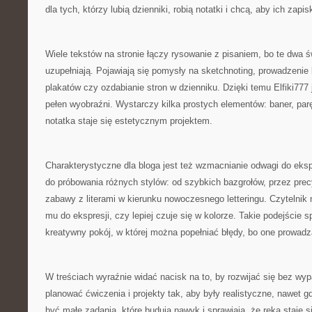
dla tych, którzy lubią dzienniki, robią notatki i chcą, aby ich zapis
Wiele tekstów na stronie łączy rysowanie z pisaniem, bo te dwa św
uzupełniają. Pojawiają się pomysły na sketchnoting, prowadzenie b
plakatów czy ozdabianie stron w dzienniku. Dzięki temu Elfiki777
pełen wyobraźni. Wystarczy kilka prostych elementów: baner, par
notatka staje się estetycznym projektem.
Charakterystyczne dla bloga jest też wzmacnianie odwagi do ek
do próbowania różnych stylów: od szybkich bazgrołów, przez precy
zabawy z literami w kierunku nowoczesnego letteringu. Czytelnik
mu do ekspresji, czy lepiej czuje się w kolorze. Takie podejście sp
kreatywny pokój, w której można popełniać błędy, bo one prowadz
W treściach wyraźnie widać nacisk na to, by rozwijać się bez wyp
planować ćwiczenia i projekty tak, aby były realistyczne, nawet 
być małe zadania, które budują nawyk i sprawiają, że ręka staje 