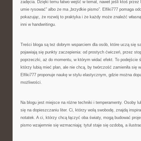
zadęcia. Dzięki temu łatwo wejść w temat, nawet jeśli ktoś przez l
umie rysować” albo że ma „brzydkie pismo”. Elfiki777 pomaga od
pokazując, że rozwój to praktyka i że każdy może znaleźć własną
inni w handwritingu.
Treści bloga są też dobrym wsparciem dla osób, które uczą się s
pojawiają się punkty zaczepienia: od prostych ćwiczeń, przez st
poprzeczki, aż do momentu, w którym widać efekt. To podejście ś
którzy lubią mieć plan, ale nie chcą, by twórczość zamieniła się
Elfiki777 proponuje naukę w stylu elastycznym, gdzie można do
możliwości.
Na blogu jest miejsce na różne techniki i temperamenty. Osoby l
się na dopieszczaniu liter. Ci, którzy wolą swobodę, znajdą inspi
notatek. A ci, którzy chcą łączyć oba światy, mogą budować proje
pismo wzajemnie się wzmacniają: tytuł staje się ozdobą, a ilustrac