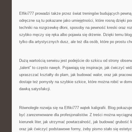
Elfiki777 prowadzi także przez świat treningów budujących pewną
odręczne są tu pokazane jako umiejętności, które rosną dzięki po
techniki na rozgrzewkę dłoni, sposoby na pewność kreski oraz roz
szybko męczy się ręka albo pojawia się drżenie. Dzięki temu blog
tylko dla artystycznych dusz, ale też dla osób, które po prostu chc
Dużą wartością serwisu jest podejście do szkicu od strony obserw
„talent” to często nawyk. Pojawiają się inspiracje, jak ćwiczyć wid
upraszczać kształty do plam, jak budować walor, oraz jak pracow
dostaje też pomysły na szybkie szkice, które można robić w domu 
dawką satysfakcji.
Równolegle rozwija się na Elfiki777 wątek kaligrafii. Blog pokazuje
być zarezerwowane dla profesjonalistów. Z treści można wyciągną
kierunek liter, jak utrzymać powtarzalność, jak budować grubość lin
oraz jak ćwiczyć podstawowe formy, żeby pismo stało się estetyc