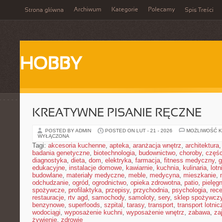
Archiwum
Kategorie
Polecamy
Strona główna
Spis Treści
HOBBY
KREATYWNE PISANIE RĘCZNE
POSTED BY ADMIN
POSTED ON LUT - 21 - 2026
MOŻLIWOŚĆ 
WYŁĄCZONA
Tagi:
akcesoria kuchenne
,
apteka
,
aranżacja wnętrz
,
architektura
badania genetyczne
,
biotechnologia
,
budownictwo
,
choroby
,
częś
diagnostyka
,
dieta
,
dom
,
elektryka
,
farmacja
,
fitness medyczny
,
g
edukacyjne
,
instalacje domowe
,
kawiarnie
,
kuchnia
,
kulinaria
,
lot
budowlane
,
materiały medyczne
,
meble
,
medycyna
,
mieszkanie
,
odchudzanie
,
ogród
,
ogrodnictwo
,
opieka zdrowotna
,
patio
,
pielęgn
spożywcze
,
profilaktyka
,
przepisy
,
przychodnia
,
psychologia
,
rece
restauracje
,
rtv agd
,
samochody
,
samoloty
,
sery
,
sklep spożywcz
benzynowe
,
superfoods
,
szpital
,
tarasy
,
transport
,
transport lotnic
wodociągi
,
wyposażenie kuchni
,
wyposażenie wnętrz
,
zabawa
,
za
żywienie
,
zdrowie