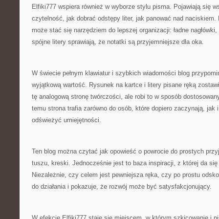
Elfiki777 wspiera również w wyborze stylu pisma. Pojawiają się 
czytelność, jak dobrać odstępy liter, jak panować nad naciskiem
może stać się narzędziem do lepszej organizacji: ładne nagłówki,
spójne litery sprawiają, że notatki są przyjemniejsze dla oka.
W świecie pełnym klawiatur i szybkich wiadomości blog przypomi
wyjątkową wartość. Rysunek na kartce i litery pisane ręką zostawia
tę analogową stronę twórczości, ale robi to w sposób dostosowan
temu strona trafia zarówno do osób, które dopiero zaczynają, jak 
odświeżyć umiejętności.
Ten blog można czytać jak opowieść o powrocie do prostych przy
tuszu, kreski. Jednocześnie jest to baza inspiracji, z której da si
Niezależnie, czy celem jest pewniejsza ręka, czy po prostu odskoc
do działania i pokazuje, że rozwój może być satysfakcjonujący.
W efekcie Elfiki777 staje się miejscem, w którym szkicowanie i p