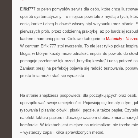
Elfiki777 to pełen pomysłów serwis dla osób, które chcą ilustrowa
sposób systematyczny. To miejsce powstało z myślą o tych, któr
cenią kartkę i chcą budować własny styl w rysunku oraz piśmie. S
pierwszych prób, przez codzienną praktykę, aż po bardziej rozb
kadrem i harmonią pisma. Ciekawe kategorie to
Materiały i Narzę
W centrum Elfiki777 stoi tworzenie. To nie jest tylko pokaz inspira
bloga, w którym każdy może odnaleźć impuls do powrotu do ołówk
pomagają przełamać lęk przed „brzydką kreską” i uczą patrzeć na 
Zamiast presji na perfekcję pojawia się radość testowania, popraw
prosta linia może stać się wyrazista.
Na stronie znajdziesz podpowiedzi dla początkujących oraz osób, 
uporządkować swoje umiejętności. Pojawiają się tematy o tym, ja
rysowania i pisania: ołówki, pisaki, pędzle, a także papier. Czytel
na efekt faktura papieru i dlaczego czasem drobna zmiana narzęd
komforcie. W tekstach jest miejsce na minimalizm: nie trzeba mi
– wystarczy zapał i kilka sprawdzonych metod.