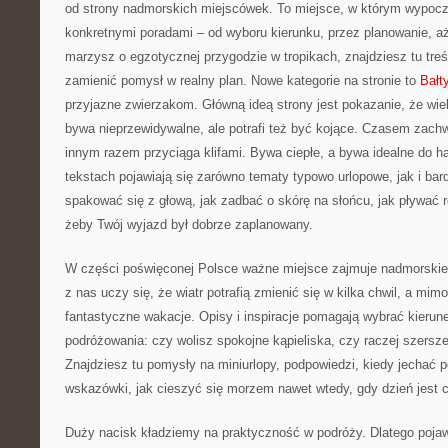
od strony nadmorskich miejscówek. To miejsce, w którym wypocz
konkretnymi poradami – od wyboru kierunku, przez planowanie, aż
marzysz o egzotycznej przygodzie w tropikach, znajdziesz tu treś
zamienić pomysł w realny plan. Nowe kategorie na stronie to
Bałt
przyjazne zwierzakom. Główną ideą strony jest pokazanie, że wie
bywa nieprzewidywalne, ale potrafi też być kojące. Czasem zach
innym razem przyciąga klifami. Bywa ciepłe, a bywa idealne do h
tekstach pojawiają się zarówno tematy typowo urlopowe, jak i bard
spakować się z głową, jak zadbać o skórę na słońcu, jak pływać 
żeby Twój wyjazd był dobrze zaplanowany.
W części poświęconej Polsce ważne miejsce zajmuje nadmorskie k
z nas uczy się, że wiatr potrafią zmienić się w kilka chwil, a mi
fantastyczne wakacje. Opisy i inspiracje pomagają wybrać kieru
podróżowania: czy wolisz spokojne kąpieliska, czy raczej szersze
Znajdziesz tu pomysły na miniurlopy, podpowiedzi, kiedy jechać
wskazówki, jak cieszyć się morzem nawet wtedy, gdy dzień jest c
Duży nacisk kładziemy na praktyczność w podróży. Dlatego pojawia