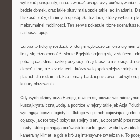
wybierać pensjonaty, na co zwracać uwagę przy porównywaniu ofer
będzie domek, oraz jakie plusy mają opcje takie jak śniadania. D
bliskość plaży, dla innych spokój. Są też tacy, którzy wybierają 
maksymalnej mobilności. Ten serwis pokazuje różne scenariusze
najlepszą opcję.
Europa to kolejny rozdział, w którym wybrzeże zmienia się niemal
liczy się różnorodność: Morze Egejskie kojarzą się z słońcem, al
potrafią dać klimat dzikiej przyrody. Znajdziesz tu inspiracje dla 
ciepło” zimą, ale też dla tych, którzy wolą spokojniejsze miejsca. 
plażach dla rodzin, a także tematy bardziej niszowe – od wyboru p
kultury plażowania.
Gdy wychodzimy poza Europę, otwiera się prawdziwie międzynaro
kuszą krystaliczną wodą, a podróże w rejony takie jak Azja Poł
wymagają lepszej logistyki. Dlatego w opisach pojawiają się elem
dojazdy, jak rozłożyć pobyt na spójny plan, jak zostawić przestr
teksty, które pomagają porównać kierunki: gdzie woda bywa idealna
kameralny klimat, a gdzie królują intensywne zwiedzanie. To podej