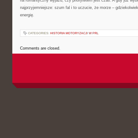
na romantyczny wyjazd; czy priorytetem jest czas. A gdy już wyb
najprzyjemniejsze: szum fal i to uczucie, że morze – gdziekolwiek
energię.
CATEGORIES:
HISTORIA MOTORYZACJI W PRL
Comments are closed.