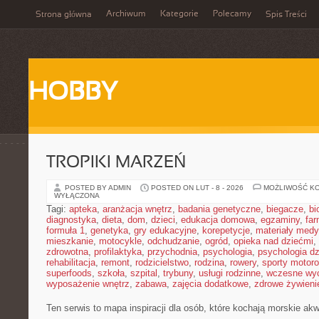
Archiwum
Kategorie
Polecamy
Strona główna
Spis Treści
HOBBY
TROPIKI MARZEŃ
POSTED BY ADMIN
POSTED ON LUT - 8 - 2026
MOŻLIWOŚĆ K
WYŁĄCZONA
Tagi:
apteka
,
aranżacja wnętrz
,
badania genetyczne
,
biegacze
,
bi
diagnostyka
,
dieta
,
dom
,
dzieci
,
edukacja domowa
,
egzaminy
,
far
formuła 1
,
genetyka
,
gry edukacyjne
,
korepetycje
,
materiały med
mieszkanie
,
motocykle
,
odchudzanie
,
ogród
,
opieka nad dziećmi
,
zdrowotna
,
profilaktyka
,
przychodnia
,
psychologia
,
psychologia dz
rehabilitacja
,
remont
,
rodzicielstwo
,
rodzina
,
rowery
,
sporty motor
superfoods
,
szkoła
,
szpital
,
trybuny
,
usługi rodzinne
,
wczesne wy
wyposażenie wnętrz
,
zabawa
,
zajęcia dodatkowe
,
zdrowe żywieni
Ten serwis to mapa inspiracji dla osób, które kochają morskie a