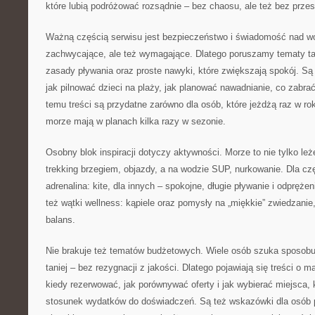
które lubią podróżować rozsądnie – bez chaosu, ale też bez przes
Ważną częścią serwisu jest bezpieczeństwo i świadomość nad wo
zachwycające, ale też wymagające. Dlatego poruszamy tematy ta
zasady pływania oraz proste nawyki, które zwiększają spokój. Są
jak pilnować dzieci na plaży, jak planować nawadnianie, co zabrać
temu treści są przydatne zarówno dla osób, które jeżdżą raz w roku
morze mają w planach kilka razy w sezonie.
Osobny blok inspiracji dotyczy aktywności. Morze to nie tylko leż
trekking brzegiem, objazdy, a na wodzie SUP, nurkowanie. Dla cz
adrenalina: kite, dla innych – spokojne, długie pływanie i odprężen
też wątki wellness: kąpiele oraz pomysły na „miękkie” zwiedzanie,
balans.
Nie brakuje też tematów budżetowych. Wiele osób szuka sposobu
taniej – bez rezygnacji z jakości. Dlatego pojawiają się treści o 
kiedy rezerwować, jak porównywać oferty i jak wybierać miejsca, 
stosunek wydatków do doświadczeń. Są też wskazówki dla osób p