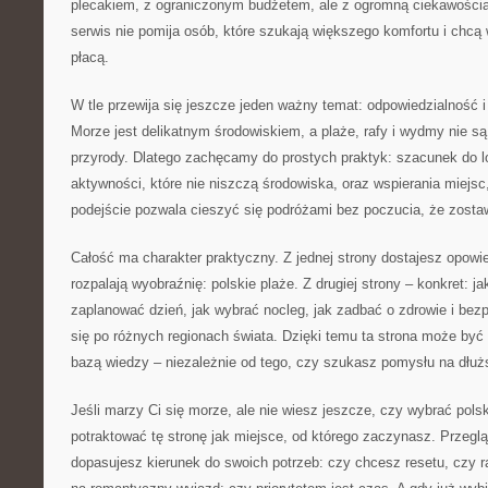
plecakiem, z ograniczonym budżetem, ale z ogromną ciekawością ś
serwis nie pomija osób, które szukają większego komfortu i chcą 
płacą.
W tle przewija się jeszcze jeden ważny temat: odpowiedzialność 
Morze jest delikatnym środowiskiem, a plaże, rafy i wydmy nie są 
przyrody. Dlatego zachęcamy do prostych praktyk: szacunek do l
aktywności, które nie niszczą środowiska, oraz wspierania miejsc,
podejście pozwala cieszyć się podróżami bez poczucia, że zostaw
Całość ma charakter praktyczny. Z jednej strony dostajesz opowie
rozpalają wyobraźnię: polskie plaże. Z drugiej strony – konkret: j
zaplanować dzień, jak wybrać nocleg, jak zadbać o zdrowie i bez
się po różnych regionach świata. Dzięki temu ta strona może być 
bazą wiedzy – niezależnie od tego, czy szukasz pomysłu na dłu
Jeśli marzy Ci się morze, ale nie wiesz jeszcze, czy wybrać pol
potraktować tę stronę jak miejsce, od którego zaczynasz. Przegląd
dopasujesz kierunek do swoich potrzeb: czy chcesz resetu, czy ra