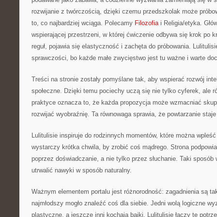
rozwijanie z twórczością, dzięki czemu przedszkolak może próbow
to, co najbardziej wciąga. Polecamy
Filozofia
i Religia/etyka. Głó
wspierającej przestrzeni, w której ćwiczenie odbywa się krok po 
reguł, pojawia się elastyczność i zachęta do próbowania. Lulitul
sprawczości, bo każde małe zwycięstwo jest tu ważne i warte doc
Treści na stronie zostały pomyślane tak, aby wspierać rozwój int
społeczne. Dzięki temu pociechy uczą się nie tylko cyferek, ale r
praktyce oznacza to, że każda propozycja może wzmacniać skupi
rozwijać wyobraźnię. Ta równowaga sprawia, że powtarzanie staje 
Lulitulisie inspiruje do rodzinnych momentów, które można wple
wystarczy krótka chwila, by zrobić coś mądrego. Strona podpowia
poprzez doświadczanie, a nie tylko przez słuchanie. Taki sposób
utrwalić nawyki w sposób naturalny.
Ważnym elementem portalu jest różnorodność: zagadnienia są ta
najmłodszy mogło znaleźć coś dla siebie. Jedni wolą logiczne wyz
plastyczne, a jeszcze inni kochają bajki. Lulitulisie łączy te potr