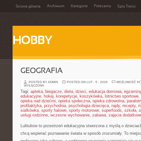
Archiwum
Kategorie
Polecamy
Strona główna
Spis Treści
HOBBY
GEOGRAFIA
POSTED BY ADMIN
POSTED ON LUT - 5 - 2026
MOŻLIWOŚĆ K
WYŁĄCZONA
Tagi:
apteka
,
biegacze
,
dieta
,
dzieci
,
edukacja domowa
,
egzamin
edukacyjne
,
hokej
,
korepetycje
,
koszykówka
,
lotnictwo sportowe
,
opieka nad dziećmi
,
opieka społeczna
,
opieka zdrowotna
,
paralot
profilaktyka
,
przychodnia
,
psychologia dziecięca
,
rajdy
,
recepty
,
r
siatkówka
,
sporty halowe
,
sporty motorowe
,
superfoods
,
szkoła
,
s
usługi rodzinne
,
wczesne wychowanie
,
zabawa
,
zajęcia dodatkow
Lulitulisie to przestrzeń edukacyjna stworzona z myślą o dzieciac
chcą wspierać poznawanie świata w sposób zrozumiały. To miejsc
podawane jako zabawa, a codzienne wyzwania zamieniają się w sa