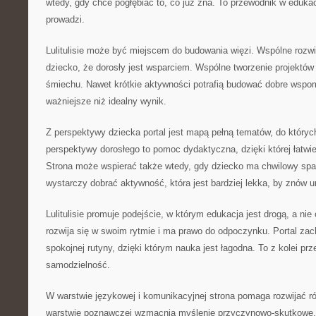
wtedy, gdy chce pogłębiać to, co już zna. To przewodnik w edukacji
prowadzi.
Lulitulisie może być miejscem do budowania więzi. Wspólne roz
dziecko, że dorosły jest wsparciem. Wspólne tworzenie projektów
śmiechu. Nawet krótkie aktywności potrafią budować dobre wspom
ważniejsze niż idealny wynik.
Z perspektywy dziecka portal jest mapą pełną tematów, do który
perspektywy dorosłego to pomoc dydaktyczna, dzięki której łatw
Strona może wspierać także wtedy, gdy dziecko ma chwilowy sp
wystarczy dobrać aktywność, która jest bardziej lekka, by znów 
Lulitulisie promuje podejście, w którym edukacja jest drogą, a ni
rozwija się w swoim rytmie i ma prawo do odpoczynku. Portal za
spokojnej rutyny, dzięki którym nauka jest łagodna. To z kolei pr
samodzielność.
W warstwie językowej i komunikacyjnej strona pomaga rozwijać 
warstwie poznawczej wzmacnia myślenie przyczynowo-skutkowe.