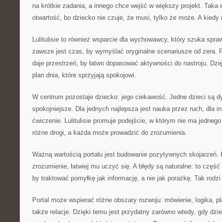
na krótkie zadania, a innego chce wejść w większy projekt. Taka
otwartość, bo dziecko nie czuje, że musi, tylko że może. A kiedy 
Lulitulisie to również wsparcie dla wychowawcy, który szuka sp
zawsze jest czas, by wymyślać oryginalne scenariusze od zera. P
daje przestrzeń, by łatwo dopasować aktywności do nastroju. D
plan dnia, które sprzyjają spokojowi.
W centrum pozostaje dziecko: jego ciekawość. Jedne dzieci są d
spokojniejsze. Dla jednych najlepsza jest nauka przez ruch, dla 
ćwiczenie. Lulitulisie promuje podejście, w którym nie ma jednego
różne drogi, a każda może prowadzić do zrozumienia.
Ważną wartością portalu jest budowanie pozytywnych skojarzeń. 
zrozumienie, łatwiej mu uczyć się. A błędy są naturalne: to część 
by traktować pomyłkę jak informację, a nie jak porażkę. Tak rodzi
Portal może wspierać różne obszary rozwoju: mówienie, logika, pl
także relacje. Dzięki temu jest przydatny zarówno wtedy, gdy dzie