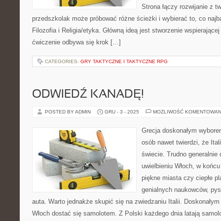
Strona łączy rozwijanie z t
przedszkolak może próbować różne ścieżki i wybierać to, co najb
Filozofia i Religia/etyka. Główną ideą jest stworzenie wspierającej 
ćwiczenie odbywa się krok […]
CATEGORIES:
GRY TAKTYCZNE I TAKTYCZNE RPG
ODWIEDŹ KANADĘ!
POSTED BY ADMIN
GRU - 3 - 2025
MOŻLIWOŚĆ KOMENTOWAN
Grecja doskonałym wyborem
osób nawet twierdzi, że Ital
świecie. Trudno generalnie
uwielbieniu Włoch, w końcu 
piękne miasta czy ciepłe pl
genialnych naukowców, pys
auta. Warto jednakże skupić się na zwiedzaniu Italii. Doskonałym
Włoch dostać się samolotem. Z Polski każdego dnia latają samol