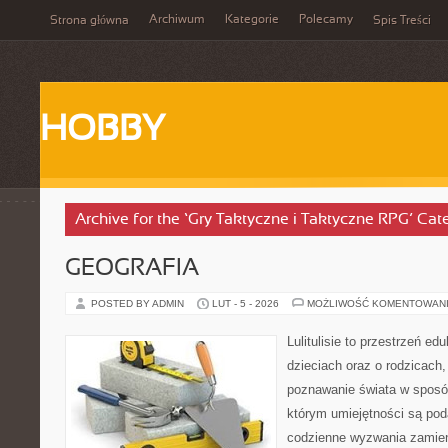
Archiwum
Kategorie
Polecamy
Strona główna
Spis Treści
HOBBY
Archive for the ‘Gry Taktyczne i Taktyczne RPG’ Cat
GEOGRAFIA
POSTED BY ADMIN
LUT - 5 - 2026
MOŻLIWOŚĆ KOMENTOWAN
Lulitulisie to przestrzeń e
dzieciach oraz o rodzicach,
poznawanie świata w sposób
którym umiejętności są po
codzienne wyzwania zamieni