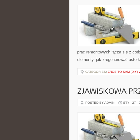
prac remontowych łączą się z co
elementy, jak zregenerować uster
CATEGORIES:
ZRÓB TO SAM (DIY)
ZJAWISKOWA PR
POSTED BY ADMIN
STY - 27 -