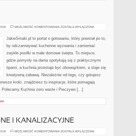
DESERY
 2026
MOŻLIWOŚĆ KOMENTOWANIA
ZOSTAŁA WYŁĄCZONA
JakieSmaki.pl to portal o gotowaniu, który powstał po to,
by odczarowywać kuchenne wyzwania i zamieniać
zwykłe posiłki w małe domowe święta. To miejsce,
gdzie pomysły na dania spotykają się z praktycznymi
tipami, a kuchnia przestaje być obowiązkiem, a staje się
kreatywną zabawą. Niezależnie od tego, czy gotujesz
erwsze kroki, znajdziesz tu inspiracje, które pomagają
j. Polecamy Kuchnia zero waste i Pieczywo […]
NIA
NE I KANALIZACYJNE
INSTALACJE
 2026
MOŻLIWOŚĆ KOMENTOWANIA
ZOSTAŁA WYŁĄCZONA
WODNE