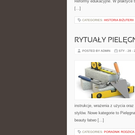
Reformy edukacyjne. W praktyce ta
[…]
CATEGORIES:
HISTORIA BIŻUTERII
RYTUAŁY PIELĘG
POSTED BY ADMIN
STY - 28 -
instrukcje, wrażenia z użycia ora
stylów. Nowe kategorie to Pielęgn
beauty łatwo […]
CATEGORIES:
PORADNIK RODZICA