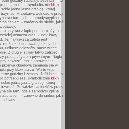
retne godziny i zasady. Jeśli brzmi to
go potrzebujesz, symbolicznie
kliknij
 sobie jedną jasną granicę, której
ę trzymać. Prawdziwa wolność w pracy
zyna się tam, gdzie samodyscyplina
z zaufaniem – zarówno do siebie, jak i
racodawcy.
 kojarzy się z laptopem na plaży, ale
zęściej oznacza dres, kubek kawy i
ł. Jej największą zaletą jest
ć: możesz dopasować godziny do
mu, unikasz dojazdów, masz więcej
bie. Z drugiej strony łatwo zatrzeć
dzy pracą a życiem prywatnym. Nagle
tępny zawsze”, maile sprawdzasz
a przerwa obiadowa zamienia się w
pki przy klawiaturze. Warto więc
retne godziny i zasady. Jeśli brzmi to
go potrzebujesz, symbolicznie
kliknij
 sobie jedną jasną granicę, której
ę trzymać. Prawdziwa wolność w pracy
zyna się tam, gdzie samodyscyplina
z zaufaniem – zarówno do siebie, jak i
racodawcy.