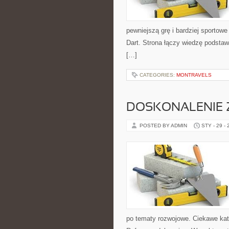
pewniejszą grę i bardziej sportowe
Dart. Strona łączy wiedzę podstaw
[…]
CATEGORIES:
MONTRAVELS
DOSKONALENIE 
POSTED BY ADMIN
STY - 29 -
po tematy rozwojowe. Ciekawe kateg