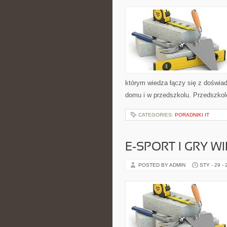
którym wiedza łączy się z doświa
domu i w przedszkolu. Przedszkole 
CATEGORIES:
PORADNIKI IT
E-SPORT I GRY W
POSTED BY ADMIN
STY - 29 -