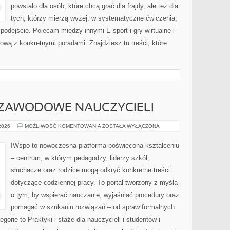
powstało dla osób, które chcą grać dla frajdy, ale też dla
tych, którzy mierzą wyżej: w systematyczne ćwiczenia,
 podejście. Polecam między innymi E-sport i gry wirtualne i
ową z konkretnymi poradami. Znajdziesz tu treści, które
ZAWODOWE NAUCZYCIELI
DOSKONALENIE
 2026
MOŻLIWOŚĆ KOMENTOWANIA
ZOSTAŁA WYŁĄCZONA
ZAWODOWE
NAUCZYCIELI
IWspo to nowoczesna platforma poświęcona kształceniu
– centrum, w którym pedagodzy, liderzy szkół,
słuchacze oraz rodzice mogą odkryć konkretne treści
dotyczące codziennej pracy. To portal tworzony z myślą
o tym, by wspierać nauczanie, wyjaśniać procedury oraz
pomagać w szukaniu rozwiązań – od spraw formalnych
orie to Praktyki i staże dla nauczycieli i studentów i