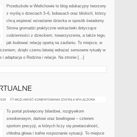
OJCOSTWO
Przedszkole w Wielichowie to blog edukacyjny tworzony
z myślą o dzieciach 3–6, bobasach oraz bliskich, którzy
chcą wspierać wzrastanie dziecka w sposób świadomy.
Strona gromadzi praktyczne wskazówki dotyczące
codzienności z dzieckiem, towarzyszenia, a także tego,
jak budować relację opartą na zaufaniu. To miejsce, w
dczeniem, dzięki czemu łatwiej wdrażać sensowne rytuały w
i adaptacja o Rodzina i relacje. Na stronie […]
IRTUALNE
E-
 2026
MOŻLIWOŚĆ KOMENTOWANIA
ZOSTAŁA WYŁĄCZONA
SPORT
I
GRY
To portal poświęcony bilardowi, rozgrywkom
WIRTUALNE
snookerowym, dartowi oraz bowlingowi – czterem
sportom precyzji, w których liczy się powtarzalność,
chłodna głowa i trafne rozpoznanie sytuacji. To miejsce