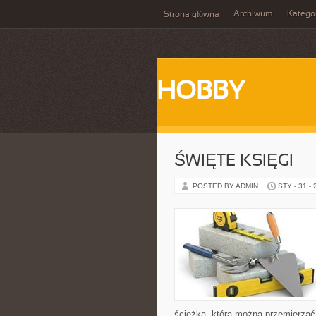
Archiwum
Katego
Strona główna
HOBBY
ŚWIĘTE KSIĘGI
POSTED BY ADMIN
STY - 31 -
ścieżką, którą można przemierzać 