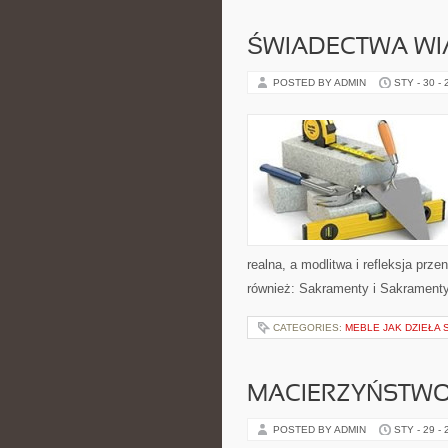
ŚWIADECTWA WI
POSTED BY ADMIN
STY - 30 -
realna, a modlitwa i refleksja prz
również: Sakramenty i Sakramenty
CATEGORIES:
MEBLE JAK DZIEŁA 
MACIERZYŃSTWO
POSTED BY ADMIN
STY - 29 -