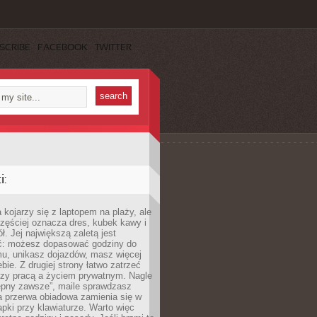
SCRIBE
FACEBOOK
TWITTER
:
 kojarzy się z laptopem na plaży, ale
zęściej oznacza dres, kubek kawy i
ł. Jej największą zaletą jest
ć: możesz dopasować godziny do
mu, unikasz dojazdów, masz więcej
bie. Z drugiej strony łatwo zatrzeć
dzy pracą a życiem prywatnym. Nagle
tępny zawsze”, maile sprawdzasz
a przerwa obiadowa zamienia się w
pki przy klawiaturze. Warto więc