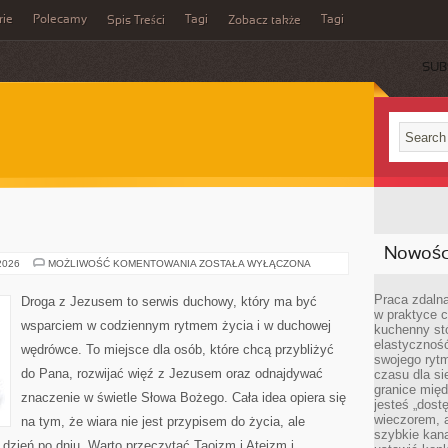
rie
Polecamy
Tagi
Tagi
Spis Treści
Zobacz także
SUB
Nowości
ŚWIĘTE
 2026
MOŻLIWOŚĆ KOMENTOWANIA
ZOSTAŁA WYŁĄCZONA
KSIĘGI
Praca zdalna
Droga z Jezusem to serwis duchowy, który ma być
w praktyce c
wsparciem w codziennym rytmem życia i w duchowej
kuchenny stó
elastycznoś
wędrówce. To miejsce dla osób, które chcą przybliżyć
swojego ryt
do Pana, rozwijać więź z Jezusem oraz odnajdywać
czasu dla sie
granice mię
znaczenie w świetle Słowa Bożego. Cała idea opiera się
jesteś „dos
wieczorem, 
na tym, że wiara nie jest przypisem do życia, ale
szybkie kana
dzień po dniu. Warto przeczytać Taoizm i Ateizm i