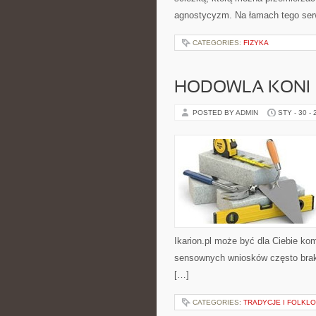
agnostycyzm. Na łamach tego ser
CATEGORIES:
FIZYKA
HODOWLA KONI
POSTED BY ADMIN
STY - 30 -
Ikarion.pl może być dla Ciebie ko
sensownych wniosków często brakuj
[…]
CATEGORIES:
TRADYCJE I FOLKL