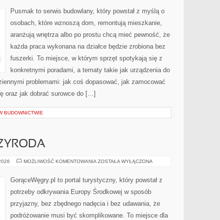
I
KANALIZACYJNE
Pusmak to serwis budowlany, który powstał z myślą o
osobach, które wznoszą dom, remontują mieszkanie,
aranżują wnętrza albo po prostu chcą mieć pewność, że
każda praca wykonana na działce będzie zrobiona bez
fuszerki. To miejsce, w którym sprzęt spotykają się z
konkretnymi poradami, a tematy takie jak urządzenia do
dziennymi problemami: jak coś dopasować, jak zamocować
kę oraz jak dobrać surowce do […]
 W BUDOWNICTWIE
ZYRODA
ZJAWISKOWA
 2026
MOŻLIWOŚĆ KOMENTOWANIA
ZOSTAŁA WYŁĄCZONA
PRZYRODA
GorąceWęgry.pl to portal turystyczny, który powstał z
potrzeby odkrywania Europy Środkowej w sposób
przyjazny, bez zbędnego nadęcia i bez udawania, że
podróżowanie musi być skomplikowane. To miejsce dla