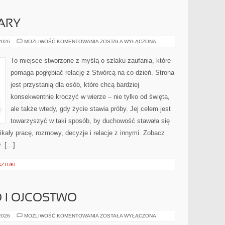
ARY
ŚWIADECTWA
 2026
MOŻLIWOŚĆ KOMENTOWANIA
ZOSTAŁA WYŁĄCZONA
WIARY
To miejsce stworzone z myślą o szlaku zaufania, które
pomaga pogłębiać relację z Stwórcą na co dzień. Strona
jest przystanią dla osób, które chcą bardziej
konsekwentnie kroczyć w wierze – nie tylko od święta,
ale także wtedy, gdy życie stawia próby. Jej celem jest
towarzyszyć w taki sposób, by duchowość stawała się
enikały pracę, rozmowy, decyzje i relacje z innymi. Zobacz
. […]
SZTUKI
 I OJCOSTWO
MACIERZYŃSTWO
 2026
MOŻLIWOŚĆ KOMENTOWANIA
ZOSTAŁA WYŁĄCZONA
I