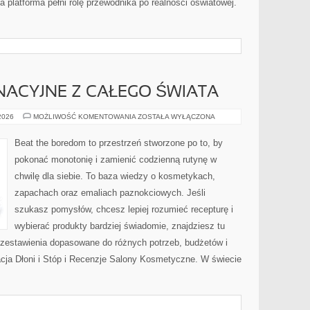
 platforma pełni rolę przewodnika po realności oświatowej.
NACYJNE Z CAŁEGO ŚWIATA
RYTUAŁY
 2026
MOŻLIWOŚĆ KOMENTOWANIA
ZOSTAŁA WYŁĄCZONA
PIELĘGNACYJNE
Z
CAŁEGO
Beat the boredom to przestrzeń stworzone po to, by
ŚWIATA
pokonać monotonię i zamienić codzienną rutynę w
chwilę dla siebie. To baza wiedzy o kosmetykach,
zapachach oraz emaliach paznokciowych. Jeśli
szukasz pomysłów, chcesz lepiej rozumieć recepturę i
wybierać produkty bardziej świadomie, znajdziesz tu
z zestawienia dopasowane do różnych potrzeb, budżetów i
acja Dłoni i Stóp i Recenzje Salony Kosmetyczne. W świecie