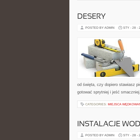
DESERY
POSTED BY ADMIN
STY - 28 -
od święta, czy dopiero stawiasz pi
gotować sprytniej i jeść smacznie
CATEGORIES:
MIEJSCA WĘDKOWA
INSTALACJE WOD
POSTED BY ADMIN
STY - 28 -