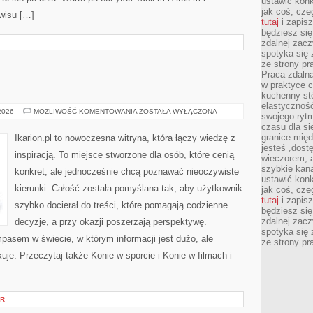
ustawić konk
jak coś, cze
wisu […]
tutaj
i zapisz
będziesz si
zdalnej zac
spotyka się 
ze strony p
Praca zdalna
w praktyce c
kuchenny stó
elastycznoś
HODOWLA
 2026
MOŻLIWOŚĆ KOMENTOWANIA
ZOSTAŁA WYŁĄCZONA
swojego ryt
KONI
czasu dla sie
granice mię
Ikarion.pl to nowoczesna witryna, która łączy wiedzę z
jesteś „dos
inspiracją. To miejsce stworzone dla osób, które cenią
wieczorem, 
szybkie kana
konkret, ale jednocześnie chcą poznawać nieoczywiste
ustawić konk
kierunki. Całość została pomyślana tak, aby użytkownik
jak coś, cze
tutaj
i zapisz
szybko docierał do treści, które pomagają codzienne
będziesz si
zdalnej zac
decyzje, a przy okazji poszerzają perspektywę.
spotyka się 
mpasem w świecie, w którym informacji jest dużo, ale
ze strony p
e. Przeczytaj także Konie w sporcie i Konie w filmach i
OR