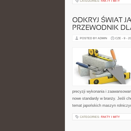
CATEGORIES:
FAKTY I MITY
ODKRYJ ŚWIAT 
PRZEWODNIK DL
POSTED BY ADMIN
CZE - 9 - 2
precyzji wykonania i zaawansowan
nowe standardy w branży. Jeśli ch
temat japońskich maszyn rolniczyc
CATEGORIES:
FAKTY I MITY