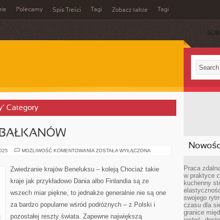
rie
Polecamy
Tagi
Tagi
Spis Treści
Zobacz także
SUB
ty’ Category
 BAŁKANÓW
Nowości
POZNAJ
2025
MOŻLIWOŚĆ KOMENTOWANIA
ZOSTAŁA WYŁĄCZONA
SKARBY
BAŁKANÓW
Praca zdalna
Zwiedzanie krajów Beneluksu – koleją Chociaż takie
w praktyce c
kraje jak przykładowo Dania albo Finlandia są ze
kuchenny stó
elastycznoś
wszech miar piękne, to jednakże generalnie nie są one
swojego ryt
za bardzo popularne wśród podróżnych – z Polski i
czasu dla sie
granice mię
pozostałej reszty świata. Zapewne największą
jesteś „dos