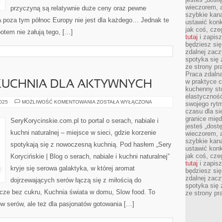
wieczorem, 
przyczyną są relatywnie duże ceny oraz pewne
szybkie kana
 A poza tym północ Europy nie jest dla każdego… Jednak te
ustawić konk
jak coś, cze
potem nie żałują tego, […]
tutaj
i zapisz
będziesz si
zdalnej zac
spotyka się 
ze strony p
Praca zdalna
w praktyce c
I KUCHNIA DLA AKTYWNYCH
kuchenny stó
elastycznoś
FIT
2025
MOŻLIWOŚĆ KOMENTOWANIA
ZOSTAŁA WYŁĄCZONA
swojego ryt
PRZEKĄSKI
czasu dla sie
I
KUCHNIA
granice mię
SeryKorycinskie.com.pl to portal o serach, nabiale i
DLA
jesteś „dos
AKTYWNYCH
kuchni naturalnej – miejsce w sieci, gdzie korzenie
wieczorem, 
szybkie kana
spotykają się z nowoczesną kuchnią. Pod hasłem „Sery
ustawić konk
jak coś, cze
Korycińskie | Blog o serach, nabiale i kuchni naturalnej”
tutaj
i zapisz
kryje się serowa galaktyka, w której aromat
będziesz si
zdalnej zac
dojrzewających serów łączą się z miłością do
spotyka się 
dycze bez cukru, Kuchnia świata w domu, Slow food. To
ze strony p
ów serów, ale też dla pasjonatów gotowania […]