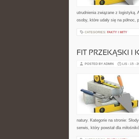
utrudnienia związane z logistyką.
osoby, które udały się na północ, 
CATEGORIES:
FAKTY I MITY
FIT PRZEKĄSKI 
POSTED BY ADMIN
LIS - 15 - 
natury. Kategorie na stronie: Sło
serwis, który powstał dla miłośnik