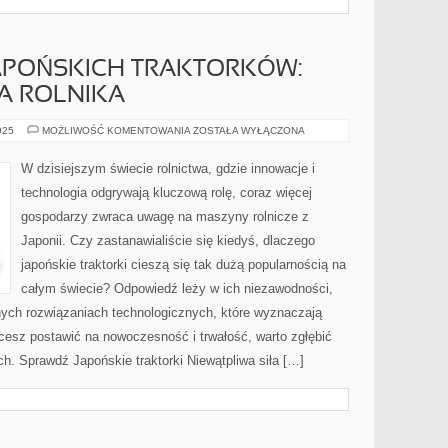
JAPOŃSKICH TRAKTORKÓW:
A ROLNIKA
ODKRYJ
025
MOŻLIWOŚĆ KOMENTOWANIA
ZOSTAŁA WYŁĄCZONA
ŚWIAT
JAPOŃSKICH
TRAKTORKÓW:
W dzisiejszym świecie rolnictwa, gdzie innowacje i
PRZEWODNIK
DLA
technologia odgrywają kluczową rolę, coraz więcej
ROLNIKA
gospodarzy zwraca uwagę na maszyny rolnicze z
Japonii. Czy zastanawialiście się kiedyś, dlaczego
japońskie traktorki cieszą się tak dużą popularnością na
całym świecie? Odpowiedź leży w ich niezawodności,
ych rozwiązaniach technologicznych, które wyznaczają
cesz postawić na nowoczesność i trwałość, warto zgłębić
h. Sprawdź Japońskie traktorki Niewątpliwa siła […]