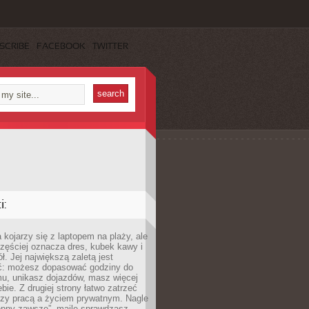
SCRIBE
FACEBOOK
TWITTER
:
 kojarzy się z laptopem na plaży, ale
zęściej oznacza dres, kubek kawy i
ł. Jej największą zaletą jest
ć: możesz dopasować godziny do
mu, unikasz dojazdów, masz więcej
bie. Z drugiej strony łatwo zatrzeć
dzy pracą a życiem prywatnym. Nagle
tępny zawsze”, maile sprawdzasz