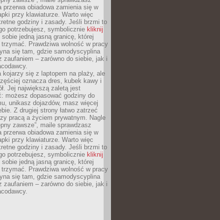
a przerwa obiadowa zamienia się w
pki przy klawiaturze. Warto więc
retne godziny i zasady. Jeśli brzmi to
go potrzebujesz, symbolicznie
kliknij
 sobie jedną jasną granicę, której
ę trzymać. Prawdziwa wolność w pracy
zyna się tam, gdzie samodyscyplina
z zaufaniem – zarówno do siebie, jak i
racodawcy.
 kojarzy się z laptopem na plaży, ale
zęściej oznacza dres, kubek kawy i
ł. Jej największą zaletą jest
ć: możesz dopasować godziny do
mu, unikasz dojazdów, masz więcej
bie. Z drugiej strony łatwo zatrzeć
dzy pracą a życiem prywatnym. Nagle
tępny zawsze”, maile sprawdzasz
a przerwa obiadowa zamienia się w
pki przy klawiaturze. Warto więc
retne godziny i zasady. Jeśli brzmi to
go potrzebujesz, symbolicznie
kliknij
 sobie jedną jasną granicę, której
ę trzymać. Prawdziwa wolność w pracy
zyna się tam, gdzie samodyscyplina
z zaufaniem – zarówno do siebie, jak i
racodawcy.