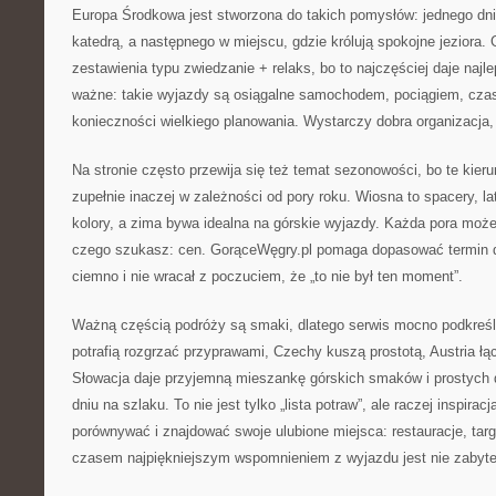
Europa Środkowa jest stworzona do takich pomysłów: jednego dni
katedrą, a następnego w miejscu, gdzie królują spokojne jeziora. 
zestawienia typu zwiedzanie + relaks, bo to najczęściej daje najl
ważne: takie wyjazdy są osiągalne samochodem, pociągiem, cz
konieczności wielkiego planowania. Wystarczy dobra organizacja,
Na stronie często przewija się też temat sezonowości, bo te kieru
zupełnie inaczej w zależności od pory roku. Wiosna to spacery, lato
kolory, a zima bywa idealna na górskie wyjazdy. Każda pora może 
czego szukasz: cen. GorąceWęgry.pl pomaga dopasować termin do
ciemno i nie wracał z poczuciem, że „to nie był ten moment”.
Ważną częścią podróży są smaki, dlatego serwis mocno podkreśl
potrafią rozgrzać przyprawami, Czechy kuszą prostotą, Austria łą
Słowacja daje przyjemną mieszankę górskich smaków i prostych da
dniu na szlaku. To nie jest tylko „lista potraw”, ale raczej inspira
porównywać i znajdować swoje ulubione miejsca: restauracje, targi
czasem najpiękniejszym wspomnieniem z wyjazdu jest nie zabyte