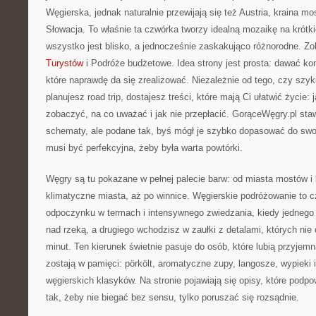
Węgierska, jednak naturalnie przewijają się też Austria, kraina m
Słowacja. To właśnie ta czwórka tworzy idealną mozaikę na krótki
wszystko jest blisko, a jednocześnie zaskakująco różnorodne. Z
Turystów
i Podróże budżetowe. Idea strony jest prosta: dawać kon
które naprawdę da się zrealizować. Niezależnie od tego, czy szyk
planujesz road trip, dostajesz treści, które mają Ci ułatwić życie:
zobaczyć, na co uważać i jak nie przepłacić. GorąceWęgry.pl st
schematy, ale podane tak, byś mógł je szybko dopasować do swo
musi być perfekcyjna, żeby była warta powtórki.
Węgry są tu pokazane w pełnej palecie barw: od miasta mostów i 
klimatyczne miasta, aż po winnice. Węgierskie podróżowanie to 
odpoczynku w termach i intensywnego zwiedzania, kiedy jednego 
nad rzeką, a drugiego wchodzisz w zaułki z detalami, których nie 
minut. Ten kierunek świetnie pasuje do osób, które lubią przyjem
zostają w pamięci: pörkölt, aromatyczne zupy, langosze, wypieki i
węgierskich klasyków. Na stronie pojawiają się opisy, które podpo
tak, żeby nie biegać bez sensu, tylko poruszać się rozsądnie.