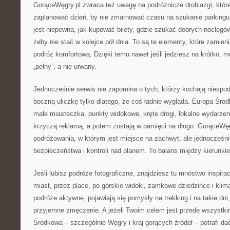
GorąceWęgry.pl zwraca też uwagę na podróżnicze drobiazgi, które 
zaplanować dzień, by nie zmarnować czasu na szukanie parking
jest niepewna, jak kupować bilety, gdzie szukać dobrych noclegów 
żeby nie stać w kolejce pół dnia. To są te elementy, które zamien
podróż komfortową. Dzięki temu nawet jeśli jedziesz na krótko, 
„pełny”, a nie urwany.
Jednocześnie serwis nie zapomina o tych, którzy kochają niespodz
boczną uliczkę tylko dlatego, że coś ładnie wygląda. Europa Śr
małe miasteczka, punkty widokowe, kręte drogi, lokalne wydarzeni
krzyczą reklamą, a potem zostają w pamięci na długo. GorąceWęg
podróżowania, w którym jest miejsce na zachwyt, ale jednocześni
bezpieczeństwa i kontroli nad planem. To balans między kierunki
Jeśli lubisz podróże fotograficzne, znajdziesz tu mnóstwo inspira
miast, przez place, po górskie widoki, zamkowe dziedzińce i klima
podróże aktywne, pojawiają się pomysły na trekking i na takie dni
przyjemne zmęczenie. A jeżeli Twoim celem jest przede wszystki
Środkowa – szczególnie Węgry i kraj gorących źródeł – potrafi d