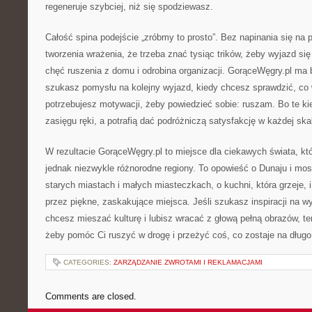
regeneruje szybciej, niż się spodziewasz.
Całość spina podejście „zróbmy to prosto”. Bez napinania się na 
tworzenia wrażenia, że trzeba znać tysiąc trików, żeby wyjazd si
chęć ruszenia z domu i odrobina organizacji. GorąceWęgry.pl ma
szukasz pomysłu na kolejny wyjazd, kiedy chcesz sprawdzić, co 
potrzebujesz motywacji, żeby powiedzieć sobie: ruszam. Bo te ki
zasięgu ręki, a potrafią dać podróżniczą satysfakcję w każdej skal
W rezultacie GorąceWęgry.pl to miejsce dla ciekawych świata, któ
jednak niezwykle różnorodne regiony. To opowieść o Dunaju i mos
starych miastach i małych miasteczkach, o kuchni, która grzeje, i
przez piękne, zaskakujące miejsca. Jeśli szukasz inspiracji na 
chcesz mieszać kulturę i lubisz wracać z głową pełną obrazów, ten 
żeby pomóc Ci ruszyć w drogę i przeżyć coś, co zostaje na długo
CATEGORIES:
ZARZĄDZANIE ZWROTAMI I REKLAMACJAMI
Comments are closed.