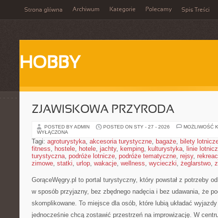
Archiwum
Kategorie
Polecamy
Strona główna
Spis Treści
HOBBY
ZJAWISKOWA PRZYRODA
POSTED BY ADMIN
POSTED ON STY - 27 - 2026
MOŻLIWOŚĆ 
WYŁĄCZONA
Tagi:
agroturystyka
,
akcesoria turystyczne
,
bagaże
,
bilety lotnicz
fitness
,
hostele
,
hotele
,
jachty
,
kemping
,
kulturystyka
,
linie lotnic
turystyczna
,
podróże lotnicze
,
podróże tematyczne
,
rejsy
,
rekreac
zimowe
,
statki
,
urlop
,
wakacje
,
wellness
,
wycieczki
,
żeglarstwo
,
z
GorąceWęgry.pl to portal turystyczny, który powstał z potrzeby 
w sposób przyjazny, bez zbędnego nadęcia i bez udawania, że p
skomplikowane. To miejsce dla osób, które lubią układać wyjazdy 
jednocześnie chcą zostawić przestrzeń na improwizację. W centr