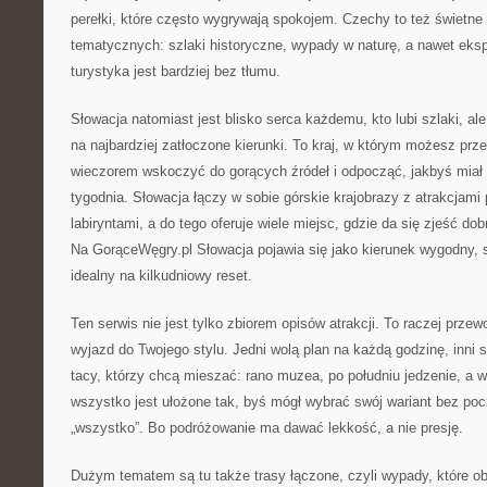
perełki, które często wygrywają spokojem. Czechy to też świetne
tematycznych: szlaki historyczne, wypady w naturę, a nawet eksp
turystyka jest bardziej bez tłumu.
Słowacja natomiast jest blisko serca każdemu, kto lubi szlaki, al
na najbardziej zatłoczone kierunki. To kraj, w którym możesz prz
wieczorem wskoczyć do gorących źródeł i odpocząć, jakbyś miał
tygodnia. Słowacja łączy w sobie górskie krajobrazy z atrakcjami 
labiryntami, a do tego oferuje wiele miejsc, gdzie da się zjeść do
Na GorąceWęgry.pl Słowacja pojawia się jako kierunek wygodny, 
idealny na kilkudniowy reset.
Ten serwis nie jest tylko zbiorem opisów atrakcji. To raczej prze
wyjazd do Twojego stylu. Jedni wolą plan na każdą godzinę, inni 
tacy, którzy chcą mieszać: rano muzea, po południu jedzenie, a 
wszystko jest ułożone tak, byś mógł wybrać swój wariant bez po
„wszystko”. Bo podróżowanie ma dawać lekkość, a nie presję.
Dużym tematem są tu także trasy łączone, czyli wypady, które obe