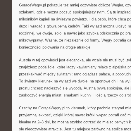
GorąceWęgry.pl pokazuje też mniej oczywiste oblicze Węgier, cz
szlakami, gdzie można poczuć spokojniejszy rytm. Są tu inspiracje
miłośników kąpieli na świeżym powietrzu i dla osób, które chcą p
dużo i wracać z głową pełną kadrów. Taki wyjazd można ułożyć n
rodzinnej, we dwoje, solo, a nawet jako szybka odskocznia po pracy
mikrowyprawy. Ważne, że niezależnie od formy, Węgry potrafią da
konieczności polowania na drogie atrakcje.
Austria w tej opowieści jest elegancka, ale wcale nie musi być „ty
znajdziesz podejście, które łączy kawiarniany relaks z alpejską p
przeskakiwać między światami: rano oglądasz pałace, a popołudni
To świetny kierunek na wyjazd we dwoje, na sportowe dni i na wy
prostu chcesz nacieszyć się wygodą. Austria bywa spokojna, ale 
zaskoczyć energią miast, smakami kuchni i ilością rzeczy do zrob
Czechy na GorąceWęgry.pl to kierunek, który pachnie starymi mia
przyjemną lekkość, dzięki której nawet krótki wypad potrafi dać 
idealne na 2–3 dni, bo można szybko dotrzeć do miejsc pełnych kl
się nieoczywiste atrakcje. Jest tu miejsce zarówno na stolicę mos