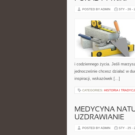
POSTED BY ADMIN
STY - 26 -
i codziennego życia. Jeśli marzys
jednocześnie chcesz działać w du
inspiracji, wskazówek […]
CATEGORIES:
HISTORIA I TRADY
MEDYCYNA NATU
UZDRAWIANIE
POSTED BY ADMIN
STY - 25 -