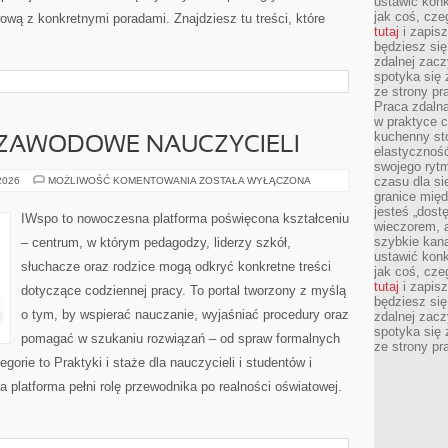
ustawić konk
jak coś, cze
ową z konkretnymi poradami. Znajdziesz tu treści, które
tutaj
i zapisz
będziesz si
zdalnej zac
spotyka się 
ze strony p
Praca zdalna
w praktyce c
kuchenny stó
ZAWODOWE NAUCZYCIELI
elastycznoś
swojego ryt
DOSKONALENIE
czasu dla sie
 2026
MOŻLIWOŚĆ KOMENTOWANIA
ZOSTAŁA WYŁĄCZONA
ZAWODOWE
granice mię
NAUCZYCIELI
jesteś „dos
IWspo to nowoczesna platforma poświęcona kształceniu
wieczorem, 
szybkie kana
– centrum, w którym pedagodzy, liderzy szkół,
ustawić konk
słuchacze oraz rodzice mogą odkryć konkretne treści
jak coś, cze
tutaj
i zapisz
dotyczące codziennej pracy. To portal tworzony z myślą
będziesz si
o tym, by wspierać nauczanie, wyjaśniać procedury oraz
zdalnej zac
spotyka się 
pomagać w szukaniu rozwiązań – od spraw formalnych
ze strony p
orie to Praktyki i staże dla nauczycieli i studentów i
 platforma pełni rolę przewodnika po realności oświatowej.