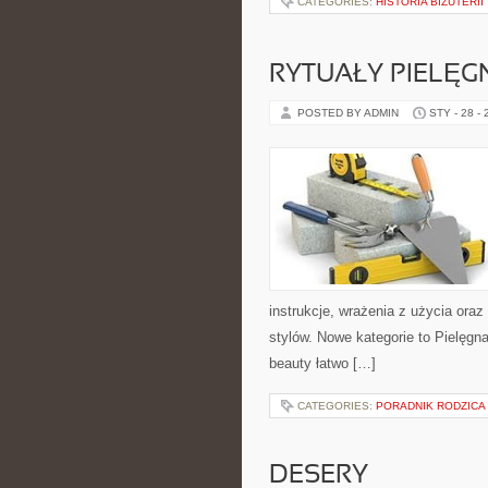
CATEGORIES:
HISTORIA BIŻUTERII
RYTUAŁY PIELĘG
POSTED BY ADMIN
STY - 28 -
instrukcje, wrażenia z użycia ora
stylów. Nowe kategorie to Pielęgn
beauty łatwo […]
CATEGORIES:
PORADNIK RODZICA
DESERY