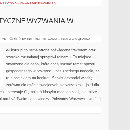
GO PRAWA KARNEGO I KRYMINALISTYKI
ATYCZNE WYZWANIA W
POGODA
 2026
MOŻLIWOŚĆ KOMENTOWANIA
ZOSTAŁA WYŁĄCZONA
I
KLIMATYCZNE
WYZWANIA
e-Ursus.pl to pełna strona poświęcona traktorom oraz
W
ROLNICTWIE
szeroko rozumianej sprzętowi rolnemu. To miejsce
stworzone dla osób, które chcą poznać temat sprzętu
gospodarczego w praktyce – bez zbędnego nadęcia, za
to z naciskiem na konkret. Serwis gromadzi wiedzę
zarówno dla osób stawiających pierwsze kroki, jak i dla
śli interesuje Cię polska klasyka mechanizacji, ale także
s.pl ma być Twoim bazą wiedzy. Polecamy Warzywnictwo […]