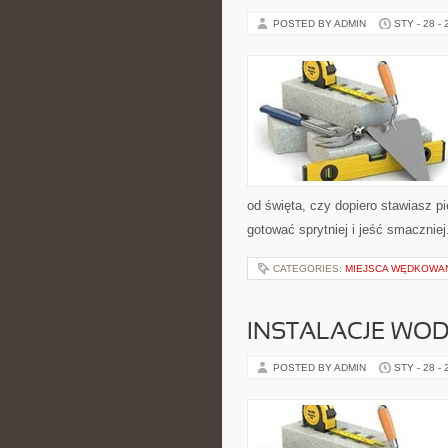
POSTED BY ADMIN
STY - 28 -
od święta, czy dopiero stawiasz pi
gotować sprytniej i jeść smacznie
CATEGORIES:
MIEJSCA WĘDKOWA
INSTALACJE WOD
POSTED BY ADMIN
STY - 28 -