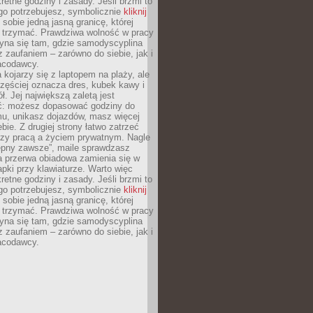
retne godziny i zasady. Jeśli brzmi to
go potrzebujesz, symbolicznie
kliknij
 sobie jedną jasną granicę, której
ę trzymać. Prawdziwa wolność w pracy
zyna się tam, gdzie samodyscyplina
z zaufaniem – zarówno do siebie, jak i
racodawcy.
 kojarzy się z laptopem na plaży, ale
zęściej oznacza dres, kubek kawy i
ł. Jej największą zaletą jest
ć: możesz dopasować godziny do
mu, unikasz dojazdów, masz więcej
bie. Z drugiej strony łatwo zatrzeć
dzy pracą a życiem prywatnym. Nagle
tępny zawsze”, maile sprawdzasz
a przerwa obiadowa zamienia się w
pki przy klawiaturze. Warto więc
retne godziny i zasady. Jeśli brzmi to
go potrzebujesz, symbolicznie
kliknij
 sobie jedną jasną granicę, której
ę trzymać. Prawdziwa wolność w pracy
zyna się tam, gdzie samodyscyplina
z zaufaniem – zarówno do siebie, jak i
racodawcy.