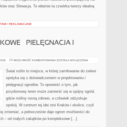
mków oraz Słowacja. To właśnie ta czwórka tworzy idealną
TAMI I REKLAMACJAMI
KOWE – PIELĘGNACJA I
ROŚLINY
 2026
MOŻLIWOŚĆ KOMENTOWANIA
ZOSTAŁA WYŁĄCZONA
DONICZKOWE
–
PIELĘGNACJA
Świat roślin to miejsce, w której zamiłowanie do zieleni
I
UPRAWA
spotyka się z doświadczeniem w projektowaniu i
pielęgnacji ogrodów. To opowieść o tym, jak
przydomowy teren może zamienić się w spójny ogród,
gdzie rośliny rosną zdrowo, a człowiek odzyskuje
spokój. W centrum tej idei stoi Kraków i okolice, czyli
 się zmieniać, a jednocześnie daje ogrom możliwości do
nych – od małych zakątków po kompleksowe […]