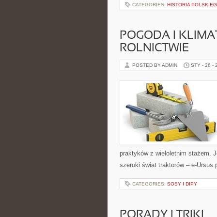
CATEGORIES:
HISTORIA POLSKIE
POGODA I KLIM
ROLNICTWIE
POSTED BY ADMIN
STY - 26 -
praktyków z wieloletnim stażem. Je
szeroki świat traktorów – e-Ursu
CATEGORIES:
SOSY I DIPY
PORADY I TRIKI