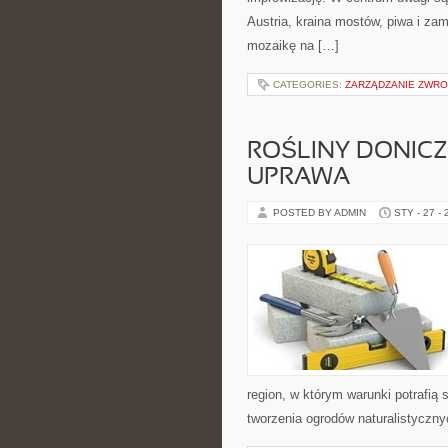
Austria, kraina mostów, piwa i za
mozaikę na […]
CATEGORIES:
ZARZĄDZANIE ZWRO
ROŚLINY DONICZ
UPRAWA
POSTED BY ADMIN
STY - 27 -
region, w którym warunki potrafią
tworzenia ogrodów naturalistycz