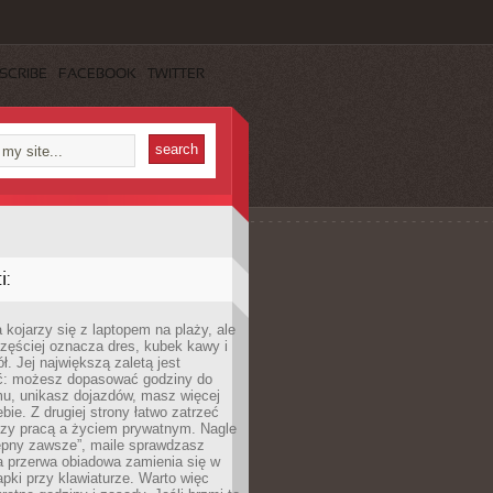
SCRIBE
FACEBOOK
TWITTER
:
 kojarzy się z laptopem na plaży, ale
zęściej oznacza dres, kubek kawy i
ł. Jej największą zaletą jest
ć: możesz dopasować godziny do
mu, unikasz dojazdów, masz więcej
bie. Z drugiej strony łatwo zatrzeć
dzy pracą a życiem prywatnym. Nagle
tępny zawsze”, maile sprawdzasz
a przerwa obiadowa zamienia się w
pki przy klawiaturze. Warto więc