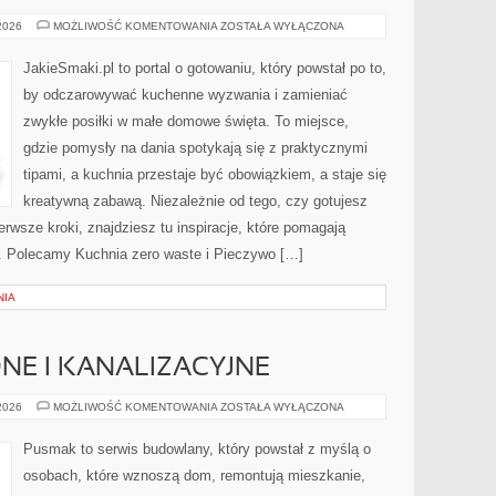
DESERY
 2026
MOŻLIWOŚĆ KOMENTOWANIA
ZOSTAŁA WYŁĄCZONA
JakieSmaki.pl to portal o gotowaniu, który powstał po to,
by odczarowywać kuchenne wyzwania i zamieniać
zwykłe posiłki w małe domowe święta. To miejsce,
gdzie pomysły na dania spotykają się z praktycznymi
tipami, a kuchnia przestaje być obowiązkiem, a staje się
kreatywną zabawą. Niezależnie od tego, czy gotujesz
erwsze kroki, znajdziesz tu inspiracje, które pomagają
j. Polecamy Kuchnia zero waste i Pieczywo […]
NIA
NE I KANALIZACYJNE
INSTALACJE
 2026
MOŻLIWOŚĆ KOMENTOWANIA
ZOSTAŁA WYŁĄCZONA
WODNE
I
KANALIZACYJNE
Pusmak to serwis budowlany, który powstał z myślą o
osobach, które wznoszą dom, remontują mieszkanie,