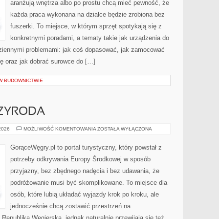
aranżują wnętrza albo po prostu chcą mieć pewność, że
każda praca wykonana na działce będzie zrobiona bez
fuszerki. To miejsce, w którym sprzęt spotykają się z
konkretnymi poradami, a tematy takie jak urządzenia do
dziennymi problemami: jak coś dopasować, jak zamocować
kę oraz jak dobrać surowce do […]
 W BUDOWNICTWIE
ZYRODA
ZJAWISKOWA
 2026
MOŻLIWOŚĆ KOMENTOWANIA
ZOSTAŁA WYŁĄCZONA
PRZYRODA
GorąceWęgry.pl to portal turystyczny, który powstał z
potrzeby odkrywania Europy Środkowej w sposób
przyjazny, bez zbędnego nadęcia i bez udawania, że
podróżowanie musi być skomplikowane. To miejsce dla
osób, które lubią układać wyjazdy krok po kroku, ale
jednocześnie chcą zostawić przestrzeń na
Republika Węgierska, jednak naturalnie przewijają się też