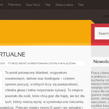
rie
Polecamy
Tagi
Tagi
Spis Treści
Zobacz także
SUB
IRTUALNE
Nowości
E-
 2026
MOŻLIWOŚĆ KOMENTOWANIA
ZOSTAŁA WYŁĄCZONA
SPORT
I
GRY
To portal poświęcony bilardowi, rozgrywkom
Praca zdalna
WIRTUALNE
w praktyce c
snookerowym, dartowi oraz bowlingowi – czterem
kuchenny stó
elastycznoś
sportom precyzji, w których liczy się powtarzalność,
swojego ryt
chłodna głowa i trafne rozpoznanie sytuacji. To miejsce
czasu dla sie
granice mię
powstało dla osób, które chcą grać dla frajdy, ale też dla
jesteś „dos
tych, którzy mierzą wyżej: w systematyczne ćwiczenia,
wieczorem, 
szybkie kana
 podejście. Polecam między innymi E-sport i gry wirtualne i