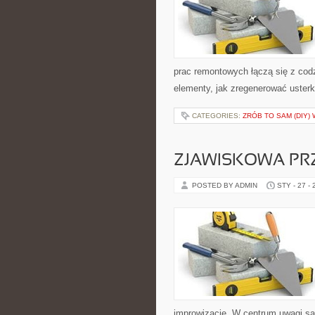
prac remontowych łączą się z co
elementy, jak zregenerować uster
CATEGORIES:
ZRÓB TO SAM (DIY)
ZJAWISKOWA PR
POSTED BY ADMIN
STY - 27 -
improwizację. W centrum uwagi są 