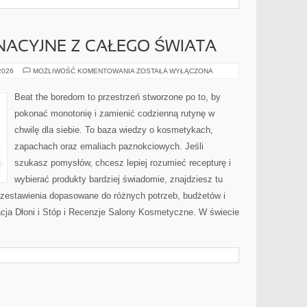
NACYJNE Z CAŁEGO ŚWIATA
RYTUAŁY
 2026
MOŻLIWOŚĆ KOMENTOWANIA
ZOSTAŁA WYŁĄCZONA
PIELĘGNACYJNE
Z
CAŁEGO
Beat the boredom to przestrzeń stworzone po to, by
ŚWIATA
pokonać monotonię i zamienić codzienną rutynę w
chwilę dla siebie. To baza wiedzy o kosmetykach,
zapachach oraz emaliach paznokciowych. Jeśli
szukasz pomysłów, chcesz lepiej rozumieć recepturę i
wybierać produkty bardziej świadomie, znajdziesz tu
z zestawienia dopasowane do różnych potrzeb, budżetów i
acja Dłoni i Stóp i Recenzje Salony Kosmetyczne. W świecie