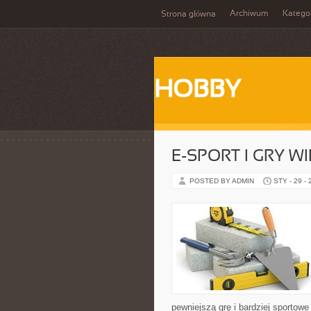
Archiwum
Katego
Strona główna
HOBBY
E-SPORT I GRY W
POSTED BY ADMIN
STY - 29 -
pewniejszą grę i bardziej sportowe