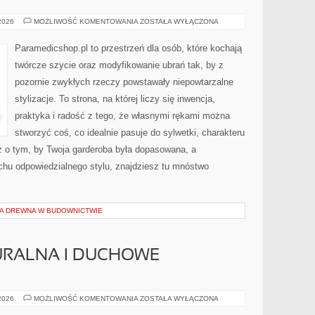
PORADY
 2026
MOŻLIWOŚĆ KOMENTOWANIA
ZOSTAŁA WYŁĄCZONA
I
TRIKI
Paramedicshop.pl to przestrzeń dla osób, które kochają
twórcze szycie oraz modyfikowanie ubrań tak, by z
pozornie zwykłych rzeczy powstawały niepowtarzalne
stylizacje. To strona, na której liczy się inwencja,
praktyka i radość z tego, że własnymi rękami można
stworzyć coś, co idealnie pasuje do sylwetki, charakteru
z o tym, by Twoja garderoba była dopasowana, a
chu odpowiedzialnego stylu, znajdziesz tu mnóstwo
CJA DREWNA W BUDOWNICTWIE
RALNA I DUCHOWE
MEDYCYNA
 2026
MOŻLIWOŚĆ KOMENTOWANIA
ZOSTAŁA WYŁĄCZONA
NATURALNA
I