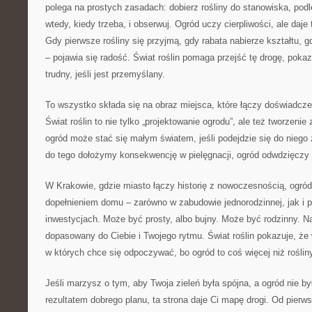
polega na prostych zasadach: dobierz rośliny do stanowiska, podle
wtedy, kiedy trzeba, i obserwuj. Ogród uczy cierpliwości, ale daje
Gdy pierwsze rośliny się przyjmą, gdy rabata nabierze kształtu, g
– pojawia się radość. Świat roślin pomaga przejść tę drogę, poka
trudny, jeśli jest przemyślany.
To wszystko składa się na obraz miejsca, które łączy doświadczen
Świat roślin to nie tylko „projektowanie ogrodu”, ale też tworzenie
ogród może stać się małym światem, jeśli podejdzie się do niego
do tego dołożymy konsekwencję w pielęgnacji, ogród odwdzięczy s
W Krakowie, gdzie miasto łączy historię z nowoczesnością, ogr
dopełnieniem domu – zarówno w zabudowie jednorodzinnej, jak i
inwestycjach. Może być prosty, albo bujny. Może być rodzinny. Na
dopasowany do Ciebie i Twojego rytmu. Świat roślin pokazuje, że 
w których chce się odpoczywać, bo ogród to coś więcej niż rośli
Jeśli marzysz o tym, aby Twoja zieleń była spójna, a ogród nie by
rezultatem dobrego planu, ta strona daje Ci mapę drogi. Od pierwsz