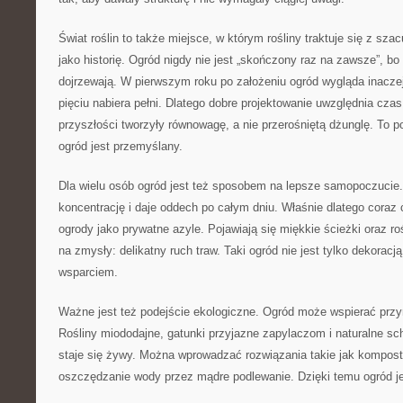
Świat roślin to także miejsce, w którym rośliny traktuje się z sza
jako historię. Ogród nigdy nie jest „skończony raz na zawsze”, bo 
dojrzewają. W pierwszym roku po założeniu ogród wygląda inaczej 
pięciu nabiera pełni. Dlatego dobre projektowanie uwzględnia czas
przyszłości tworzyły równowagę, a nie przerośniętą dżunglę. To p
ogród jest przemyślany.
Dla wielu osób ogród jest też sposobem na lepsze samopoczucie.
koncentrację i daje oddech po całym dniu. Właśnie dlatego coraz c
ogrody jako prywatne azyle. Pojawiają się miękkie ścieżki oraz roś
na zmysły: delikatny ruch traw. Taki ogród nie jest tylko dekoracj
wsparciem.
Ważne jest też podejście ekologiczne. Ogród może wspierać przyr
Rośliny miododajne, gatunki przyjazne zapylaczom i naturalne sch
staje się żywy. Można wprowadzać rozwiązania takie jak kompost
oszczędzanie wody przez mądre podlewanie. Dzięki temu ogród je