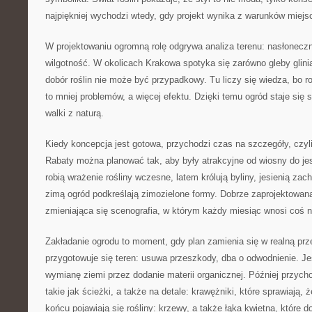
najpiękniej wychodzi wtedy, gdy projekt wynika z warunków miejs
W projektowaniu ogromną rolę odgrywa analiza terenu: nasłoneczni
wilgotność. W okolicach Krakowa spotyka się zarówno gleby glinias
dobór roślin nie może być przypadkowy. Tu liczy się wiedza, bo 
to mniej problemów, a więcej efektu. Dzięki temu ogród staje się s
walki z naturą.
Kiedy koncepcja jest gotowa, przychodzi czas na szczegóły, czyli 
Rabaty można planować tak, aby były atrakcyjne od wiosny do je
robią wrażenie rośliny wczesne, latem królują byliny, jesienią zac
zimą ogród podkreślają zimozielone formy. Dobrze zaprojektowana
zmieniająca się scenografia, w którym każdy miesiąc wnosi coś 
Zakładanie ogrodu to moment, gdy plan zamienia się w realną prz
przygotowuje się teren: usuwa przeszkody, dba o odwodnienie. Jeś
wymianę ziemi przez dodanie materii organicznej. Później przych
takie jak ścieżki, a także na detale: krawężniki, które sprawiają, 
końcu pojawiają się rośliny: krzewy, a także łąka kwietna, które 