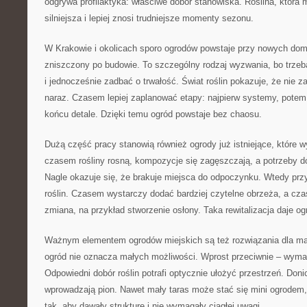
odgrywa profilaktyka: właściwe dobór stanowiska. Roślina, która 
silniejsza i lepiej znosi trudniejsze momenty sezonu.
W Krakowie i okolicach sporo ogrodów powstaje przy nowych dom
zniszczony po budowie. To szczególny rodzaj wyzwania, bo trze
i jednocześnie zadbać o trwałość. Świat roślin pokazuje, że nie 
naraz. Czasem lepiej zaplanować etapy: najpierw systemy, potem
końcu detale. Dzięki temu ogród powstaje bez chaosu.
Dużą część pracy stanowią również ogrody już istniejące, które 
czasem rośliny rosną, kompozycje się zagęszczają, a potrzeby d
Nagle okazuje się, że brakuje miejsca do odpoczynku. Wtedy prz
roślin. Czasem wystarczy dodać bardziej czytelne obrzeża, a cz
zmiana, na przykład stworzenie osłony. Taka rewitalizacja daje og
Ważnym elementem ogrodów miejskich są też rozwiązania dla mały
ogród nie oznacza małych możliwości. Wprost przeciwnie – wyma
Odpowiedni dobór roślin potrafi optycznie ułożyć przestrzeń. Donic
wprowadzają pion. Nawet mały taras może stać się mini ogrodem, j
tak, aby dawały strukturę i nie wymagały ciągłej uwagi.