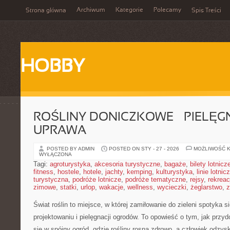
Archiwum
Kategorie
Polecamy
Strona główna
Spis Treści
HOBBY
ROŚLINY DONICZKOWE – PIELĘGN
UPRAWA
POSTED BY ADMIN
POSTED ON STY - 27 - 2026
MOŻLIWOŚĆ 
WYŁĄCZONA
Tagi:
agroturystyka
,
akcesoria turystyczne
,
bagaże
,
bilety lotnicz
fitness
,
hostele
,
hotele
,
jachty
,
kemping
,
kulturystyka
,
linie lotnic
turystyczna
,
podróże lotnicze
,
podróże tematyczne
,
rejsy
,
rekreac
zimowe
,
statki
,
urlop
,
wakacje
,
wellness
,
wycieczki
,
żeglarstwo
,
z
Świat roślin to miejsce, w której zamiłowanie do zieleni spotyka
projektowaniu i pielęgnacji ogrodów. To opowieść o tym, jak prz
się w spójny ogród, gdzie rośliny rosną zdrowo, a człowiek odzys