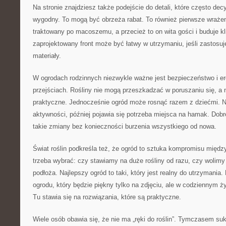
Na stronie znajdziesz także podejście do detali, które często dec
wygodny. To mogą być obrzeża rabat. To również pierwsze wrażen
traktowany po macoszemu, a przecież to on wita gości i buduje k
zaprojektowany front może być łatwy w utrzymaniu, jeśli zastosuje
materiały.
W ogrodach rodzinnych niezwykle ważne jest bezpieczeństwo i e
przejściach. Rośliny nie mogą przeszkadzać w poruszaniu się, a
praktyczne. Jednocześnie ogród może rosnąć razem z dziećmi. Naj
aktywności, później pojawia się potrzeba miejsca na hamak. Dob
takie zmiany bez konieczności burzenia wszystkiego od nowa.
Świat roślin podkreśla też, że ogród to sztuka kompromisu mię
trzeba wybrać: czy stawiamy na duże rośliny od razu, czy wolim
podłoża. Najlepszy ogród to taki, który jest realny do utrzymania
ogrodu, który będzie piękny tylko na zdjęciu, ale w codziennym ż
Tu stawia się na rozwiązania, które są praktyczne.
Wiele osób obawia się, że nie ma „ręki do roślin”. Tymczasem su