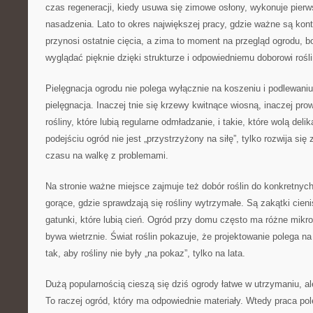
czas regeneracji, kiedy usuwa się zimowe osłony, wykonuje pierws
nasadzenia. Lato to okres największej pracy, gdzie ważne są kon
przynosi ostatnie cięcia, a zima to moment na przegląd ogrodu, 
wyglądać pięknie dzięki strukturze i odpowiedniemu doborowi rośli
Pielęgnacja ogrodu nie polega wyłącznie na koszeniu i podlewani
pielęgnacja. Inaczej tnie się krzewy kwitnące wiosną, inaczej prow
rośliny, które lubią regularne odmładzanie, i takie, które wolą deli
podejściu ogród nie jest „przystrzyżony na siłę”, tylko rozwija się 
czasu na walkę z problemami.
Na stronie ważne miejsce zajmuje też dobór roślin do konkretny
gorące, gdzie sprawdzają się rośliny wytrzymałe. Są zakątki cienis
gatunki, które lubią cień. Ogród przy domu często ma różne mikro
bywa wietrznie. Świat roślin pokazuje, że projektowanie polega 
tak, aby rośliny nie były „na pokaz”, tylko na lata.
Dużą popularnością cieszą się dziś ogrody łatwe w utrzymaniu, al
To raczej ogród, który ma odpowiednie materiały. Wtedy praca pole