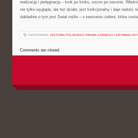
realizację i pielęgnację – krok po kroku, sezon po sezonie. Właśni
nie tylko wygląda, ale też działa: jest funkcjonalny i daje radość n
dokładnie o tym jest Świat roślin – o tworzeniu zieleni, która zost
CATEGORIES:
HISTORIA POLSKIEGO PRAWA KARNEGO I KRYMINALIST
Comments are closed.