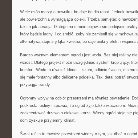
Wiele osób marzy o trawniku, bo daje tło dla rabat. Jednak trawnik
ale powierzchnia wymagająca opieki. Trzeba pamiętać o nawożeni
takich jak aeracja. Dlatego na stronie pojawia się podejście prakt
który będzie ładny, i co zrobić, żeby nie zamienił się w mchową ła
alternatywą staje się łąka kwietna, bo daje piękny efekt i wspier
Bardzo ważnym elementem ogrodu jest woda. Bez niej rośliny ni
wzrost. Dlatego projekt może uwzględniać system kroplujący, któ
komfort. Woda to również klimat – szum, odbicia światła, mikrore
się małe fontanny albo delikatne poidełka. Taki detal potrafi stwo
przyciąga owady.
Ogromny wpływ na odbiór przestrzeni ma również oświetlenie. Dob
podkreśla rośliny i sprawia, że ogród żyje także wieczorem. Możn
zaakcentować drzewo o ciekawej korze. Wtedy ogród staje się pi
dom zyskuje przyjemny klimat.
Świat roślin to również przestrzeń wiedzy o tym, jak dbać o ogró