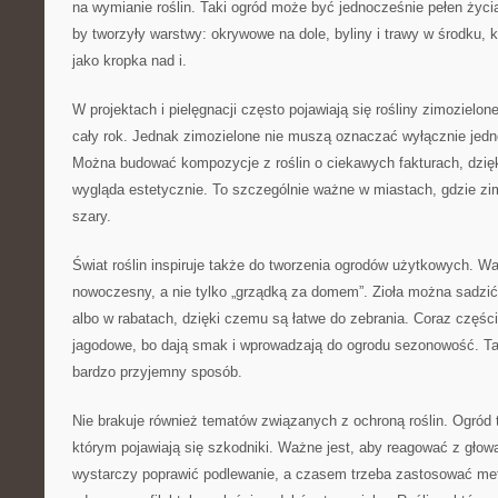
na wymianie roślin. Taki ogród może być jednocześnie pełen życia,
by tworzyły warstwy: okrywowe na dole, byliny i trawy w środku, k
jako kropka nad i.
W projektach i pielęgnacji często pojawiają się rośliny zimozielon
cały rok. Jednak zimozielone nie muszą oznaczać wyłącznie jedne
Można budować kompozycje z roślin o ciekawych fakturach, dzię
wygląda estetycznie. To szczególnie ważne w miastach, gdzie zim
szary.
Świat roślin inspiruje także do tworzenia ogrodów użytkowych. 
nowoczesny, a nie tylko „grządką za domem”. Zioła można sadzić 
albo w rabatach, dzięki czemu są łatwe do zebrania. Coraz części
jagodowe, bo dają smak i wprowadzają do ogrodu sezonowość. Ta
bardzo przyjemny sposób.
Nie brakuje również tematów związanych z ochroną roślin. Ogród
którym pojawiają się szkodniki. Ważne jest, aby reagować z głow
wystarczy poprawić podlewanie, a czasem trzeba zastosować met