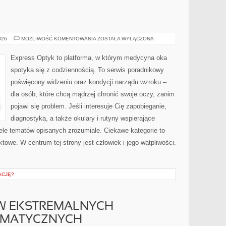
DIABETOLOGIA
026
MOŻLIWOŚĆ KOMENTOWANIA
ZOSTAŁA WYŁĄCZONA
Express Optyk to platforma, w którym medycyna oka
spotyka się z codziennością. To serwis poradnikowy
poświęcony widzeniu oraz kondycji narządu wzroku –
dla osób, które chcą mądrzej chronić swoje oczy, zanim
pojawi się problem. Jeśli interesuje Cię zapobieganie,
diagnostyka, a także okulary i rutyny wspierające
iele tematów opisanych zrozumiale. Ciekawe kategorie to
owe. W centrum tej strony jest człowiek i jego wątpliwości.
ACJĘ?
W EKSTREMALNYCH
IMATYCZNYCH