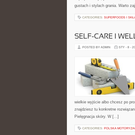
gustach i stylach grania. Warto za
CATEGORIES:
SUPERFOODS I SKŁ
SELF-CARE I WE
POSTED BY ADMIN
STY - 8 - 2
wielkie wyjście albo chcesz po pro
znajdziesz tu konkretne rozwiązani
Pielęgnacja skóry. W […]
CATEGORIES:
POLSKA MOTORYZA