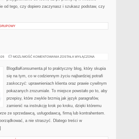
ie od tego, czy dopiero zaczynasz i szukasz podstaw, czy
S GRUPOWY
PRAWO
026
MOŻLIWOŚĆ KOMENTOWANIA
ZOSTAŁA WYŁĄCZONA
PRACY
BlogdlaKonsumenta.pl to praktyczny blog, który skupia
się na tym, co w codziennym życiu najbardziej potrafi
zaskoczyć: uprawnieniach klienta oraz prawie cywilnym
pokazanych zrozumiale. To miejsce powstało po to, aby
przepisy, które zwykle brzmią jak język paragrafów,
zamienić na instrukcję krok po kroku, dzięki któremu
rze ze sprzedawcą, usługodawcą, firmą lub kontrahentem.
porządkować, a nie straszyć. Dlatego treści w
]