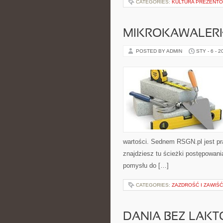
CATEGORIES:
KULTURA PREZENTÓ
MIKROKAWALERKI
POSTED BY ADMIN
STY - 6 - 2
wartości. Sednem RSGN.pl jest pr
znajdziesz tu ścieżki postępowani
pomysłu do […]
CATEGORIES:
ZAZDROŚĆ I ZAWIŚĆ
DANIA BEZ LAKT