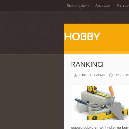
Archiwum
Katego
Strona główna
HOBBY
RANKINGI
POSTED BY ADMIN
STY - 8 - 2
superprodukcje, jak i indie, na L