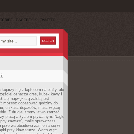
SCRIBE
FACEBOOK
TWITTER
:
 kojarzy się z laptopem na plaży, ale
zęściej oznacza dres, kubek kawy i
ł. Jej największą zaletą jest
ć: możesz dopasować godziny do
mu, unikasz dojazdów, masz więcej
bie. Z drugiej strony łatwo zatrzeć
dzy pracą a życiem prywatnym. Nagle
tępny zawsze”, maile sprawdzasz
a przerwa obiadowa zamienia się w
pki przy klawiaturze. Warto więc