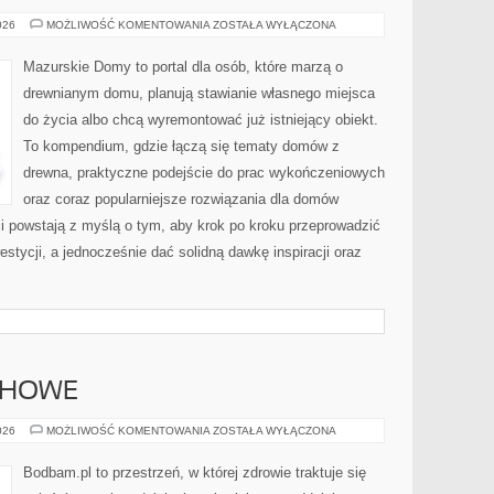
BUDOWNICTWO
026
MOŻLIWOŚĆ KOMENTOWANIA
ZOSTAŁA WYŁĄCZONA
W
EKSTREMALNYCH
WARUNKACH
Mazurskie Domy to portal dla osób, które marzą o
KLIMATYCZNYCH
drewnianym domu, planują stawianie własnego miejsca
do życia albo chcą wyremontować już istniejący obiekt.
To kompendium, gdzie łączą się tematy domów z
drewna, praktyczne podejście do prac wykończeniowych
oraz coraz popularniejsze rozwiązania dla domów
i powstają z myślą o tym, aby krok po kroku przeprowadzić
estycji, a jednocześnie dać solidną dawkę inspiracji oraz
CHOWE
TECHNIKI
026
MOŻLIWOŚĆ KOMENTOWANIA
ZOSTAŁA WYŁĄCZONA
ODDECHOWE
Bodbam.pl to przestrzeń, w której zdrowie traktuje się