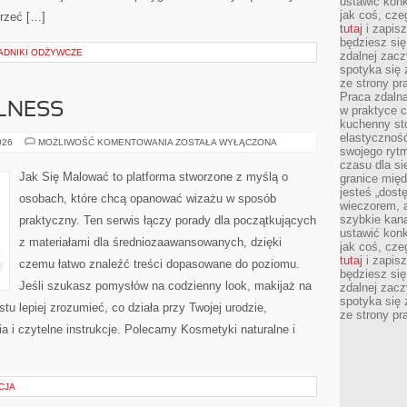
ustawić konk
jak coś, cze
jrzeć […]
tutaj
i zapisz
będziesz si
ADNIKI ODŻYWCZE
zdalnej zac
spotyka się 
ze strony p
Praca zdalna
LLNESS
w praktyce c
kuchenny stó
elastycznoś
SELF-
026
MOŻLIWOŚĆ KOMENTOWANIA
ZOSTAŁA WYŁĄCZONA
swojego ryt
CARE
I
czasu dla sie
WELLNESS
Jak Się Malować to platforma stworzone z myślą o
granice mię
jesteś „dos
osobach, które chcą opanować wizażu w sposób
wieczorem, 
szybkie kana
praktyczny. Ten serwis łączy porady dla początkujących
ustawić konk
z materiałami dla średniozaawansowanych, dzięki
jak coś, cze
tutaj
i zapisz
czemu łatwo znaleźć treści dopasowane do poziomu.
będziesz si
Jeśli szukasz pomysłów na codzienny look, makijaż na
zdalnej zac
spotyka się 
stu lepiej zrozumieć, co działa przy Twojej urodzie,
ze strony p
a i czytelne instrukcje. Polecamy Kosmetyki naturalne i
CJA