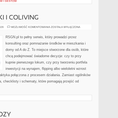
W I GESTÓW
 I COLIVING
MIKROKAWALERKI
026
MOŻLIWOŚĆ KOMENTOWANIA
ZOSTAŁA WYŁĄCZONA
I
COLIVING
RSGN.pl to pełny serwis, który prowadzi przez
konsulting oraz pomnażanie środków w mieszkania i
domy od A do Z. To miejsce stworzone dla osób, które
chcą podejmować świadome decyzje: czy to przy
kupnie pierwszego lokum, czy przy tworzeniu portfela
inwestycji na wynajem, flipping albo wieloletni wzrost
aktyka połączona z procesem działania. Zamiast ogólników
a, checklisty i schematy, które pomagają przejść od
OZY