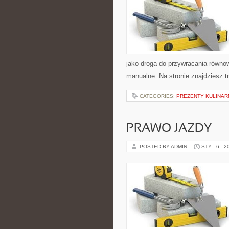
jako drogą do przywracania równowa
manualne. Na stronie znajdziesz tr
CATEGORIES:
PREZENTY KULINAR
PRAWO JAZDY
POSTED BY ADMIN
STY - 6 - 2