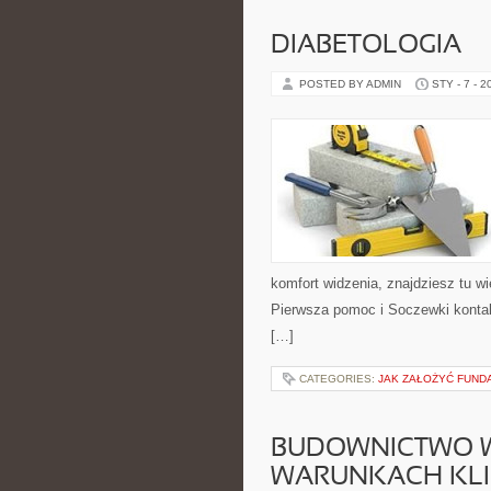
DIABETOLOGIA
POSTED BY ADMIN
STY - 7 - 2
komfort widzenia, znajdziesz tu w
Pierwsza pomoc i Soczewki kontakt
[…]
CATEGORIES:
JAK ZAŁOŻYĆ FUND
BUDOWNICTWO 
WARUNKACH KL