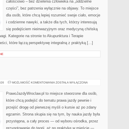
całościowo – bez dzielenia człowieka na „oddzielne
części”, bez patrzenia wyłącznie na objawy. To miejsce
dla osób, które chcą lepiej rozumieć swoje ciało, emocje
i codzienne nawyki, a także dla tych, którzy interesują
się podejściem nieinwazyjnym oraz medycyną chińską
gi. Kategorie na stronie to Akupunktura i Terapie
eści, które łączą perspektywę integralną z praktyką […]
NE
PRAWO
026
MOŻLIWOŚĆ KOMENTOWANIA
ZOSTAŁA WYŁĄCZONA
JAZDY
PrawoJazdyWroclaw.pl to miejsce stworzone dla osób,
które chcą podejść do tematu prawa jazdy pewnie i
przejść drogę od pierwszej myśli o kursie aż po zdany
egzamin. Strona skupia się na tym, by nauka jazdy była
przystępna, a cały proces — od wyboru ośrodka, przez
przygotowanie do teorii, aż po praktykę w mieście —