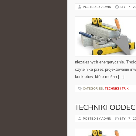
POSTED BY ADMIN
STY - 7 - 2
niezależnych energetycznie. Treśc
czytelnika przez projektowanie inw
konkretów, które można […]
CATEGORIES:
TECHNIKI I TRIKI
TECHNIKI ODDE
POSTED BY ADMIN
STY - 7 - 2