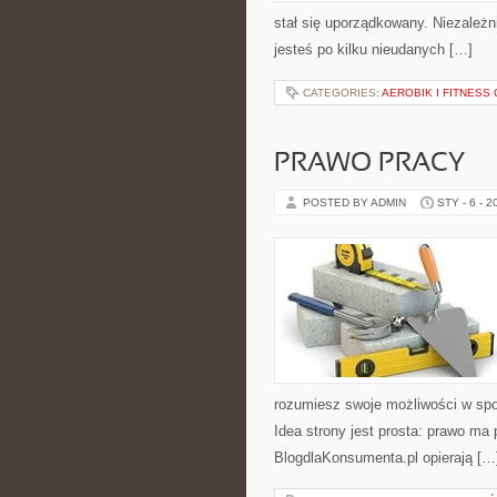
stał się uporządkowany. Niezależn
jesteś po kilku nieudanych […]
CATEGORIES:
AEROBIK I FITNES
PRAWO PRACY
POSTED BY ADMIN
STY - 6 - 2
rozumiesz swoje możliwości w spo
Idea strony jest prosta: prawo ma 
BlogdlaKonsumenta.pl opierają […