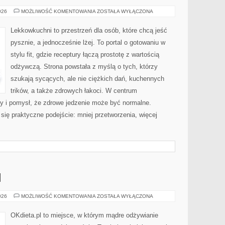
DANIA
026
MOŻLIWOŚĆ KOMENTOWANIA
ZOSTAŁA WYŁĄCZONA
BEZ
LAKTOZY
Lekkowkuchni to przestrzeń dla osób, które chcą jeść
pysznie, a jednocześnie lżej. To portal o gotowaniu w
stylu fit, gdzie receptury łączą prostotę z wartością
odżywczą. Strona powstała z myślą o tych, którzy
szukają sycących, ale nie ciężkich dań, kuchennych
trików, a także zdrowych łakoci. W centrum
 i pomysł, że zdrowe jedzenie może być normalne.
ię praktyczne podejście: mniej przetworzenia, więcej
I
DIETA
026
MOŻLIWOŚĆ KOMENTOWANIA
ZOSTAŁA WYŁĄCZONA
DLA
DZIECI
OKdieta.pl to miejsce, w którym mądre odżywianie