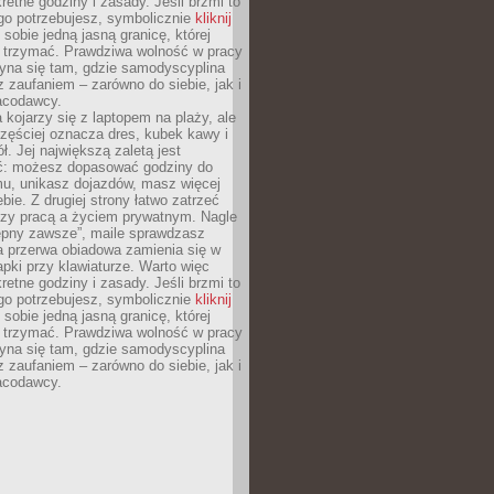
retne godziny i zasady. Jeśli brzmi to
go potrzebujesz, symbolicznie
kliknij
 sobie jedną jasną granicę, której
ę trzymać. Prawdziwa wolność w pracy
zyna się tam, gdzie samodyscyplina
z zaufaniem – zarówno do siebie, jak i
racodawcy.
 kojarzy się z laptopem na plaży, ale
zęściej oznacza dres, kubek kawy i
ł. Jej największą zaletą jest
ć: możesz dopasować godziny do
mu, unikasz dojazdów, masz więcej
bie. Z drugiej strony łatwo zatrzeć
dzy pracą a życiem prywatnym. Nagle
tępny zawsze”, maile sprawdzasz
a przerwa obiadowa zamienia się w
pki przy klawiaturze. Warto więc
retne godziny i zasady. Jeśli brzmi to
go potrzebujesz, symbolicznie
kliknij
 sobie jedną jasną granicę, której
ę trzymać. Prawdziwa wolność w pracy
zyna się tam, gdzie samodyscyplina
z zaufaniem – zarówno do siebie, jak i
racodawcy.