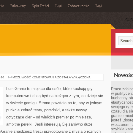
rie
Polecamy
Tagi
Tagi
Spis Treści
Zobacz także
SUB
Nowości
RANKINGI
026
MOŻLIWOŚĆ KOMENTOWANIA
ZOSTAŁA WYŁĄCZONA
LumiGranie to miejsce dla osób, które kochają gry
Praca zdalna
w praktyce c
komputerowe i chcą być na bieżąco z tym, co dzieje się
kuchenny stó
elastycznoś
w świecie gamigu. Strona powstała po to, aby w jednym
swojego ryt
punkcie zebrać testy, poradniki, a także newsy
czasu dla sie
granice mię
dotyczące gier – od wielkich premier po mniejsze,
jesteś „dos
ambitne perełki. Jeśli interesują Cię zarówno duże
wieczorem, 
szybkie kana
umiGranie znajdziesz treści przygotowane z myślą o różnych