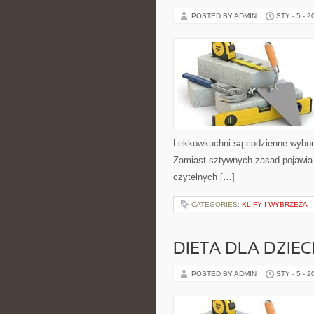
POSTED BY ADMIN
STY - 5 - 2
Lekkowkuchni są codzienne wybory
Zamiast sztywnych zasad pojawia s
czytelnych […]
CATEGORIES:
KLIFY I WYBRZEŻA
DIETA DLA DZIEC
POSTED BY ADMIN
STY - 5 - 2