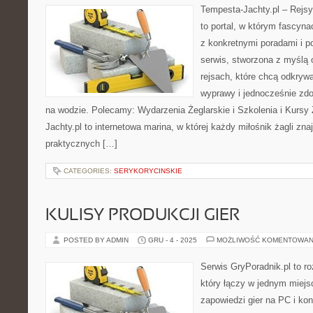
Tempesta-Jachty.pl – Rejsy
to portal, w którym fascyn
z konkretnymi poradami i p
serwis, stworzona z myślą 
rejsach, które chcą odkry
wyprawy i jednocześnie zd
na wodzie. Polecamy: Wydarzenia Żeglarskie i Szkolenia i Kursy 
Jachty.pl to internetowa marina, w której każdy miłośnik żagli znaj
praktycznych […]
CATEGORIES:
SERYKORYCINSKIE
KULISY PRODUKCJI GIER
POSTED BY ADMIN
GRU - 4 - 2025
MOŻLIWOŚĆ KOMENTOWAN
Serwis GryPoradnik.pl to r
który łączy w jednym miejs
zapowiedzi gier na PC i kon