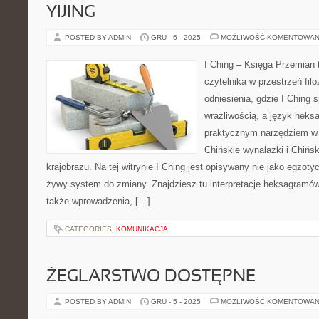
YIJING
POSTED BY ADMIN
GRU - 6 - 2025
MOŻLIWOŚĆ KOMENTOWAN
I Ching – Księga Przemian t
czytelnika w przestrzeń filo
odniesienia, gdzie I Ching 
wrażliwością, a język heks
praktycznym narzędziem w
Chińskie wynalazki i Chińsk
krajobrazu. Na tej witrynie I Ching jest opisywany nie jako egzot
żywy system do zmiany. Znajdziesz tu interpretacje heksagramów
także wprowadzenia, […]
CATEGORIES:
KOMUNIKACJA
ŻEGLARSTWO DOSTĘPNE
POSTED BY ADMIN
GRU - 5 - 2025
MOŻLIWOŚĆ KOMENTOWAN