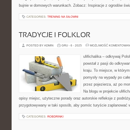
bujnie w domowych warunkach. Zobacz: Inspiracje z ogrodów świ
CATEGORIES:
TRENING NA SIŁOWNI
TRADYCJE I FOLKLOR
POSTED BY ADMIN
GRU - 6 - 2025
MOŻLIWOŚĆ KOMENTOWAN
uMichalika – odkrywaj Polsk
powstał z pasji do odkrywa
kraju. To miejsce, w który
pomysły na wypady po całe
przez pojezierza, aż po mo
Na blogu w projekcie uMic
opisy miejsc, użyteczne porady oraz autorskie refleksje z podróż
przygotowywany w taki sposób, aby pomóc turyście zaplanować 
CATEGORIES:
ROBDRINKI