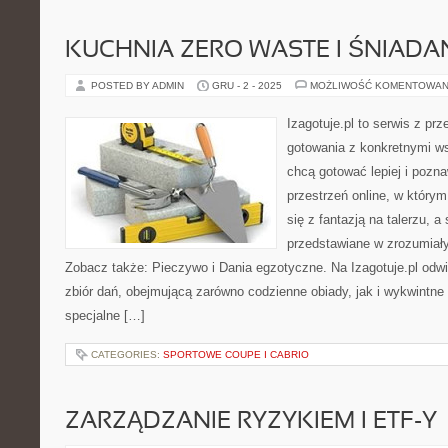
KUCHNIA ZERO WASTE I ŚNIADA
POSTED BY ADMIN
GRU - 2 - 2025
MOŻLIWOŚĆ KOMENTOWAN
Izagotuje.pl to serwis z prz
gotowania z konkretnymi w
chcą gotować lepiej i pozn
przestrzeń online, w któr
się z fantazją na talerzu, 
przedstawiane w zrozumiały
Zobacz także: Pieczywo i Dania egzotyczne. Na Izagotuje.pl odw
zbiór dań, obejmującą zarówno codzienne obiady, jak i wykwintne 
specjalne […]
CATEGORIES:
SPORTOWE COUPE I CABRIO
ZARZĄDZANIE RYZYKIEM I ETF-Y