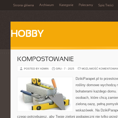
Archiwum
Kategorie
Polecamy
Strona główna
Spis Treści
HOBBY
KOMPOSTOWANIE
POSTED BY ADMIN
GRU - 7 - 2025
MOŻLIWOŚĆ KOMENTOWAN
DzikiParapet.pl to przestrz
rośliny domowe wychodzą na
bohaterami każdego domu. 
osobach, które chcą zamien
zieloną oazę, pełną pomysł
wskazówek. Na DzikiParape
czego potrzebujesz, aby Twoje zieloni podopieczni nie tylko przeż