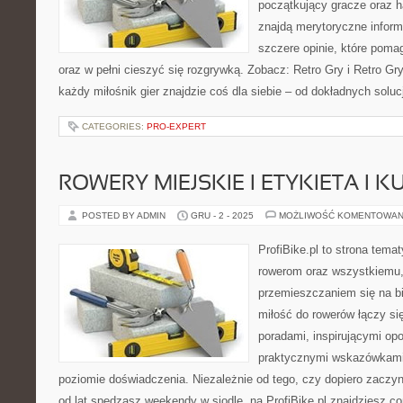
początkujący gracze oraz h
znajdą merytoryczne inform
szczere opinie, które poma
oraz w pełni cieszyć się rozgrywką. Zobacz: Retro Gry i Retro Gry
każdy miłośnik gier znajdzie coś dla siebie – od dokładnych solucj
CATEGORIES:
PRO-EXPERT
ROWERY MIEJSKIE I ETYKIETA I 
POSTED BY ADMIN
GRU - 2 - 2025
MOŻLIWOŚĆ KOMENTOWAN
ProfiBike.pl to strona tem
rowerom oraz wszystkiemu,
przemieszczaniem się na bi
miłość do rowerów łączy si
poradami, inspirującymi opo
praktycznymi wskazówkami
poziomie doświadczenia. Niezależnie od tego, czy dopiero zaczy
od lat spędzasz weekendy w siodle, na ProfiBike.pl znajdziesz co