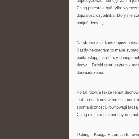
doprecyzować intencję, zanim jesz
Ching przestaje być tylko wyrocznią
dojrzałość czytelnika, który nie s
podjąć decyzję.
Na stronie znajdziesz opisy heks
Każdy heksagram to mapa sytuacji
podkreślają, jak obrazy danego h
decyzji. Dzięki temu czytelnik mo
doświadczenie.
Portal rozwija także temat ducho
jest tu osadzony w rodzinie nauk o
spontaniczności, równowagi łączą 
Ching nie jako niezmienny dogmat,
I Ching – Księga Przemian to równ