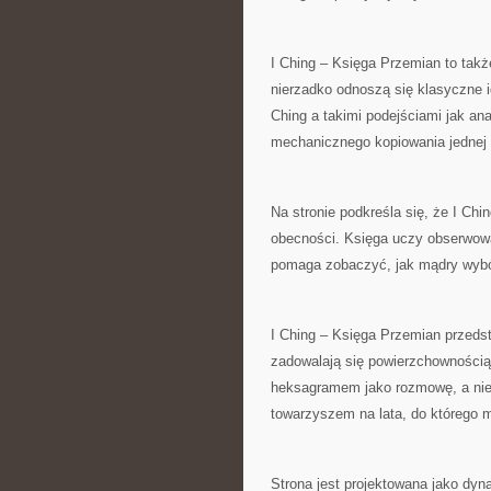
I Ching – Księga Przemian to tak
nierzadko odnoszą się klasyczne 
Ching a takimi podejściami jak ana
mechanicznego kopiowania jednej t
Na stronie podkreśla się, że I Ch
obecności. Księga uczy obserwowa
pomaga zobaczyć, jak mądry wybór r
I Ching – Księga Przemian przedsta
zadowalają się powierzchownością
heksagramem jako rozmowę, a nie 
towarzyszem na lata, do którego 
Strona jest projektowana jako dyn