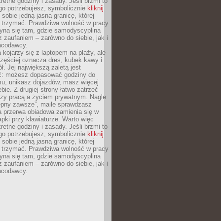
retne godziny i zasady. Jeśli brzmi to
go potrzebujesz, symbolicznie
kliknij
 sobie jedną jasną granicę, której
ę trzymać. Prawdziwa wolność w pracy
zyna się tam, gdzie samodyscyplina
z zaufaniem – zarówno do siebie, jak i
racodawcy.
 kojarzy się z laptopem na plaży, ale
zęściej oznacza dres, kubek kawy i
ł. Jej największą zaletą jest
ć: możesz dopasować godziny do
mu, unikasz dojazdów, masz więcej
bie. Z drugiej strony łatwo zatrzeć
dzy pracą a życiem prywatnym. Nagle
tępny zawsze”, maile sprawdzasz
a przerwa obiadowa zamienia się w
pki przy klawiaturze. Warto więc
retne godziny i zasady. Jeśli brzmi to
go potrzebujesz, symbolicznie
kliknij
 sobie jedną jasną granicę, której
ę trzymać. Prawdziwa wolność w pracy
zyna się tam, gdzie samodyscyplina
z zaufaniem – zarówno do siebie, jak i
racodawcy.