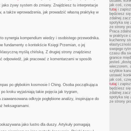
ustawić konk
jak coś, cze
 jako żywy system do zmiany. Znajdziesz tu interpretacje
tutaj
i zapisz
, a także wprowadzenia, jak prowadzić własną praktykę w
będziesz si
zdalnej zac
spotyka się 
ze strony p
Praca zdalna
w praktyce c
 to synergia kompendium wiedzy i osobistego przewodnika.
kuchenny stó
elastycznoś
lne fundamenty o kontekście Księgi Przemian, o jej
swojego ryt
klasyczną myślą chińską. Z drugiej strony znajdziesz
czasu dla sie
granice mię
ać odpowiedź, jak pracować z komentarzami w sposób
jesteś „dos
wieczorem, 
szybkie kana
ustawić konk
jak coś, cze
tutaj
i zapisz
ompas po głębokim kosmosie I Ching. Osoba początkująca
będziesz si
 po kroku wyjaśniają takie pojęcia jak trygram,
zdalnej zac
spotyka się 
 zaawansowana odkryje pogłębione analizy, inspirujące do
ze strony p
uż heksagramami.
 pokazywana jako lustro dla duszy. Artykuły pomagają