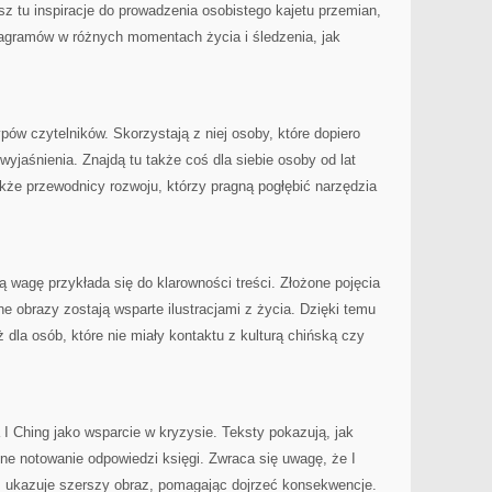
sz tu inspiracje do prowadzenia osobistego kajetu przemian,
agramów w różnych momentach życia i śledzenia, jak
pów czytelników. Skorzystają z niej osoby, które dopiero
 wyjaśnienia. Znajdą tu także coś dla siebie osoby od lat
kże przewodnicy rozwoju, którzy pragną pogłębić narzędzia
.
 wagę przykłada się do klarowności treści. Złożone pojęcia
ne obrazy zostają wsparte ilustracjami z życia. Dzięki temu
ż dla osób, które nie miały kontaktu z kulturą chińską czy
 I Ching jako wsparcie w kryzysie. Teksty pokazują, jak
jne notowanie odpowiedzi księgi. Zwraca się uwagę, że I
z ukazuje szerszy obraz, pomagając dojrzeć konsekwencje.