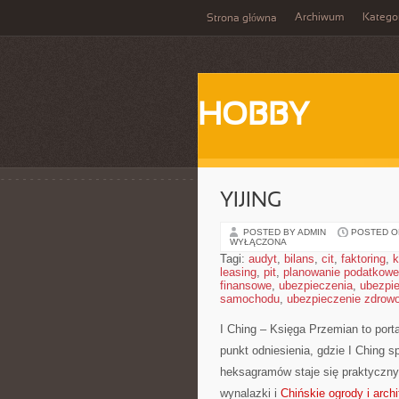
Archiwum
Katego
Strona główna
HOBBY
YIJING
POSTED BY ADMIN
POSTED ON
WYŁĄCZONA
Tagi:
audyt
,
bilans
,
cit
,
faktoring
,
k
leasing
,
pit
,
planowanie podatkowe
finansowe
,
ubezpieczenia
,
ubezpi
samochodu
,
ubezpieczenie zdrow
I Ching – Księga Przemian to portal
punkt odniesienia, gdzie I Ching 
heksagramów staje się praktyczn
wynalazki i
Chińskie ogrody i archi