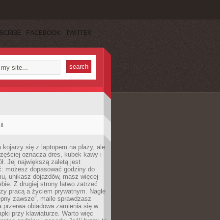
SCRIBE
FACEBOOK
TWITTER
:
 kojarzy się z laptopem na plaży, ale
zęściej oznacza dres, kubek kawy i
ł. Jej największą zaletą jest
ć: możesz dopasować godziny do
mu, unikasz dojazdów, masz więcej
bie. Z drugiej strony łatwo zatrzeć
dzy pracą a życiem prywatnym. Nagle
tępny zawsze”, maile sprawdzasz
a przerwa obiadowa zamienia się w
pki przy klawiaturze. Warto więc