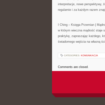
interpretacje, nowe perspektywy, 
regularnie i za każdym razem zna
I Ching – Księga Przemian | Mądro
w którym wieczna mądrość staje się
praktykę, zapraszając każdego, kt
świadomego wejścia na własną ści
CATEGORIES:
KOMUNIKACJA
Comments are closed.