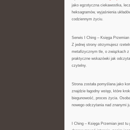
jako egzotyczna ciekawostka, lecz
heksagramów, wyjaśnienia układów
codziennym życiu.
Serwis I Ching – Księga Przemian
Z jednej strony otrzymujesz rzete
metafizycznym tle, o związkach z 
praktyczne wskazówki jak odczyt
czytelny.
Strona została pomyślana jako k
znajdzie łagodny wstęp, które krok
biegunowość, proces życia. Osoba
nowego odczytania nad znanymi j
I Ching – Księga Przemian jest tu