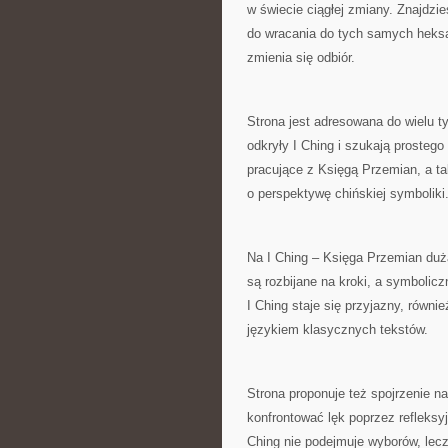
w świecie ciągłej zmiany. Znajdzie
do wracania do tych samych heks
zmienia się odbiór.
Strona jest adresowana do wielu ty
odkryły I Ching i szukają prostego
pracujące z Księgą Przemian, a ta
o perspektywę chińskiej symboliki
Na I Ching – Księga Przemian dużą
są rozbijane na kroki, a symbolicz
I Ching staje się przyjazny, równie
językiem klasycznych tekstów.
Strona proponuje też spojrzenie na
konfrontować lęk poprzez refleksy
Ching nie podejmuje wyborów, lec