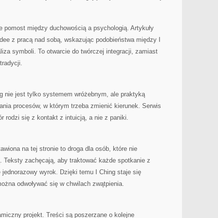
że pomost między duchowością a psychologią. Artykuły
idee z pracą nad sobą, wskazując podobieństwa między I
liza symboli. To otwarcie do twórczej integracji, zamiast
radycji.
ing nie jest tylko systemem wróżebnym, ale praktyką
nia procesów, w którym trzeba zmienić kierunek. Serwis
odzi się z kontakt z intuicją, a nie z paniki.
wiona na tej stronie to droga dla osób, które nie
. Teksty zachęcają, aby traktować każde spotkanie z
jednorazowy wyrok. Dzięki temu I Ching staje się
można odwoływać się w chwilach zwątpienia.
amiczny projekt. Treści są poszerzane o kolejne