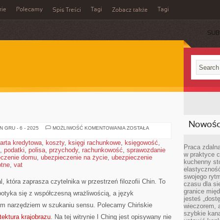
rie
Polecamy
Tagi
Tagi
Spis Treści
Zobacz także
SUB
Nowości
YIJING
 GRU - 6 - 2025
MOŻLIWOŚĆ KOMENTOWANIA
ZOSTAŁA
arta kredytowa
,
koszty
,
księgi rachunkowe
,
księgowość
,
Praca zdalna
,
podatki
,
polisa
,
przychody
,
rachunkowość
,
sprawozdanie
w praktyce c
eczenie domu
,
ubezpieczenie na życie
,
ubezpieczenie
kuchenny stó
otne
,
vat
elastycznoś
swojego ryt
, która zaprasza czytelnika w przestrzeń filozofii Chin. To
czasu dla sie
granice mię
spotyka się z współczesną wrażliwością, a język
jesteś „dos
ym narzędziem w szukaniu sensu. Polecamy Chińskie
wieczorem, 
szybkie kana
tektura krajobrazu
. Na tej witrynie I Ching jest opisywany nie