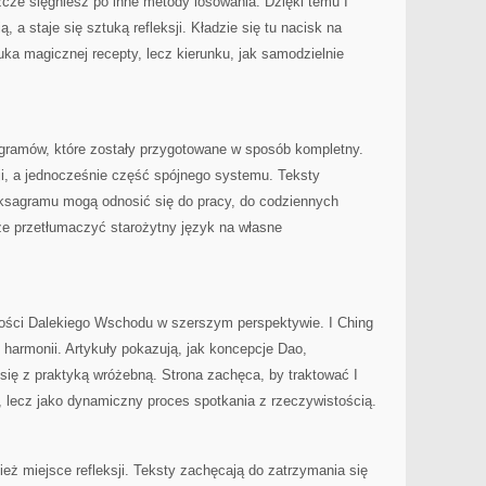
cze sięgniesz po inne metody losowania. Dzięki temu I
, a staje się sztuką refleksji. Kładzie się tu nacisk na
zuka magicznej recepty, lecz kierunku, jak samodzielnie
agramów, które zostały przygotowane w sposób kompletny.
, a jednocześnie część spójnego systemu. Teksty
eksagramu mogą odnosić się do pracy, do codziennych
że przetłumaczyć starożytny język na własne
wości Dalekiego Wschodu w szerszym perspektywie. I Ching
 harmonii. Artykuły pokazują, jak koncepcje Dao,
się z praktyką wróżebną. Strona zachęca, by traktować I
 lecz jako dynamiczny proces spotkania z rzeczywistością.
ież miejsce refleksji. Teksty zachęcają do zatrzymania się