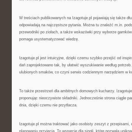
W treściach publikowanych na Izagotuje.pl pojawiają się także dłu
odpowiadają na najczęstsze pytania. Można tu znaleźć m.in. pod
przewodniki po ziołach, a także wskazówki przy wyborze garnków i
pomaga usystematyzować wiedzę.
Izagotuje.pl jest intuicyjne, dzięki czemu szybko przejść od inspi
dań zaprojektowano tak, by ułatwić wyszukiwanie według potrze
ulubionych smaków, co czyni serwis codziennym narzędziem w k
To także przestrzeń dla ambitnych domowych kucharzy. Izagotuje.
proponując nieoczywiste składniki. Jednocześnie strona ciągle pa
dnia, dzięki czemu nie przytłacza.
Izagotuje.pl można traktować jako osobisty zeszyt z przepisami, 
planowaniu przyjęcia. To wsparcie dla singli, które pozwala unikn