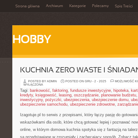
Archiwum
Kategorie
Polecamy
Strona główna
Spis Treści
HOBBY
KUCHNIA ZERO WASTE I ŚNIADA
POSTED BY ADMIN
POSTED ON GRU - 2 - 2025
MOŻLIWOŚĆ 
WYŁĄCZONA
Tagi:
bankowość
,
faktoring
,
fundusze inwestycyjne
,
hipoteka
,
kar
kredyty
,
księgowość
,
leasing
,
oszczędzanie
,
planowanie budżetu
inwestycyjny
,
pożyczki
,
ubezpieczenia
,
ubezpieczenie domu
,
ube
ubezpieczenie samochodu
,
ubezpieczenie zdrowotne
,
zarządzani
Izagotuje.pl to serwis z przepisami, który łączy pasję do gotowan
wskazówkami dla osób, które chcą gotować lepiej i poznawać now
online, w którym domowa kuchnia spotyka się z fantazją na taler
są przedstawiane w zrozumiały i zachęcający sposób. Zobacz ta