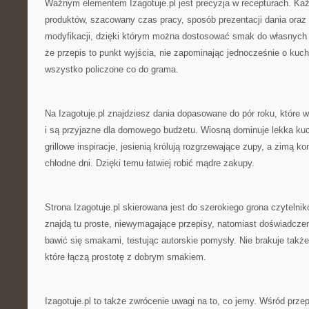
Ważnym elementem Izagotuje.pl jest precyzja w recepturach. Każ
produktów, szacowany czas pracy, sposób prezentacji dania oraz
modyfikacji, dzięki którym można dostosować smak do własnych 
że przepis to punkt wyjścia, nie zapominając jednocześnie o kuc
wszystko policzone co do grama.
Na Izagotuje.pl znajdziesz dania dopasowane do pór roku, które 
i są przyjazne dla domowego budżetu. Wiosną dominuje lekka kuch
grillowe inspiracje, jesienią królują rozgrzewające zupy, a zimą k
chłodne dni. Dzięki temu łatwiej robić mądre zakupy.
Strona Izagotuje.pl skierowana jest do szerokiego grona czyteln
znajdą tu proste, niewymagające przepisy, natomiast doświadcze
bawić się smakami, testując autorskie pomysły. Nie brakuje także 
które łączą prostotę z dobrym smakiem.
Izagotuje.pl to także zwrócenie uwagi na to, co jemy. Wśród przepi