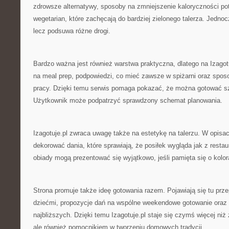
zdrowsze alternatywy, sposoby na zmniejszenie kaloryczności potr
wegetarian, które zachęcają do bardziej zielonego talerza. Jednoc
lecz podsuwa różne drogi.
Bardzo ważna jest również warstwa praktyczna, dlatego na Izagotu
na meal prep, podpowiedzi, co mieć zawsze w spiżarni oraz spos
pracy. Dzięki temu serwis pomaga pokazać, że można gotować s
Użytkownik może podpatrzyć sprawdzony schemat planowania.
Izagotuje.pl zwraca uwagę także na estetykę na talerzu. W opisa
dekorować dania, które sprawiają, że posiłek wygląda jak z resta
obiady mogą prezentować się wyjątkowo, jeśli pamięta się o kolora
Strona promuje także ideę gotowania razem. Pojawiają się tu prze
dziećmi, propozycje dań na wspólne weekendowe gotowanie oraz 
najbliższych. Dzięki temu Izagotuje.pl staje się czymś więcej ni
ale również pomocnikiem w tworzeniu domowych tradycji.