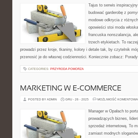
Tajus to serwis inspiracyjn
budować garderobę z pomys
modowe odkrycia z różnych 
opowieści stoi moda włoska
francuska nonszalancja, al
trzech etykietach. To racze
prowadzi przez kroje, tkaniny, kolory i detale tak, by czytelnik m
przenosić je do własnej codzienności. Koniecznie zobacz: Porad
CATEGORIES:
PRZYRODA POMORZA
MARKETING W E-COMMERCE
POSTED BY ADMIN
GRU - 26 - 2025
MOŻLIWOŚĆ KOMENTOWA
Manager w Opałach to porta
prowadzących biznes, lider
sprzedaż internetową. To m
zamiast modnych sloganów 