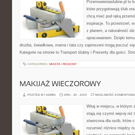
Przemowieniaslubne.pl to k
które przygotowują ślub ora
chcą mieć pod ręką przemówi
inspiracje. To przestrzeń, w
z planem, a naturalność idz
opracowaniem. Dzięki temu 
drużba, świadkowa, mama i tata czy zaproszeni mogą poczuć się 
Kategorie na stronie to Transport ślubny i Prezenty dla gości. Str
CATEGORIES:
MIASTA I REGIONY
MAKIJAŻ WIECZOROWY
POSTED BY ADMIN
GRU - 30 - 2025
MOŻLIWOŚĆ KOMENTOWA
Witaj w miejscu, w którym 
stają się czymś więcej niż 
stworzona dla osób, które 
rozumieć różnice między n