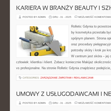
KARIERA W BRANŻY BEAUTY I S
POSTED BY ADMIN
GRU - 31 - 2025
MOŻLIWOŚĆ KOMENTOWA
Rolletic Gdynia to przestrz
by kosmetyka przestała być
spójnym planem. Strona opi
oraz procedury pielęgnacyj
potrzeby skóry i krok po k
W centrum jest skóra – jej 
człowiek: klientka i klient. Zobacz koniecznie Makijaż okolicznoś
vs profesjonalne. Na stronie Rolletic Gdynia znajdziesz podejście
CATEGORIES:
ZARZĄDZANIE ZWROTAMI I REKLAMACJAMI
UMOWY Z USŁUGODAWCAMI I NE
POSTED BY ADMIN
GRU - 31 - 2025
MOŻLIWOŚĆ KOMENTOWA