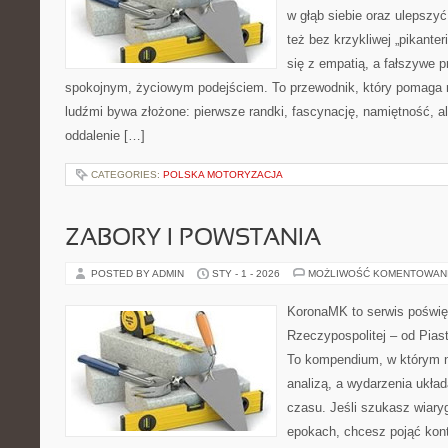
w głąb siebie oraz ulepszy
też bez krzykliwej „pikanter
się z empatią, a fałszywe p
spokojnym, życiowym podejściem. To przewodnik, który pomaga 
ludźmi bywa złożone: pierwsze randki, fascynację, namiętność, al
oddalenie […]
CATEGORIES:
POLSKA MOTORYZACJA
ZABORY I POWSTANIA
POSTED BY ADMIN
STY - 1 - 2026
MOŻLIWOŚĆ KOMENTOWAN
KoronaMK to serwis poświęc
Rzeczypospolitej – od Pias
To kompendium, w którym n
analizą, a wydarzenia układ
czasu. Jeśli szukasz wiar
epokach, chcesz pojąć kont