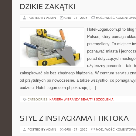
DZIKIE ZAKĄTKI
POSTED BY ADMIN
GRU - 27 - 2025
MOŻLIWOŚĆ KOMENTOWA
Hotel-Logan.com.pl to blog
Polsce, który pomaga ukła
przemyślany. To miejsce ins
poznawać miasta i jednocz
porad dotyczących noclegów
użyteczny poradnik – tak, b
zainspirować się bez zbędnego błądzenia. W centrum serwisu znaj
od przytulnych po nowoczesne, a także wszystko, co pomaga wy
budżetu. Hotel-Logan.com.pl pokazuje, […]
CATEGORIES:
KARIERA W BRANŻY BEAUTY I SZKOLENIA
STYL Z INSTAGRAMA I TIKTOKA
POSTED BY ADMIN
GRU - 27 - 2025
MOŻLIWOŚĆ KOMENTOWA