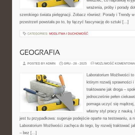
wiedzieć, co naprawdę kryje
wrażenia, próby i porady d
szerokiego świata pielęgnacji. Zobacz również: Porady i Trendy w 
przestrzeń powstała po to, by łączyć fascynację do sztuki […]
CATEGORIES:
MODLITWA I DUCHOWOŚĆ
GEOGRAFIA
POSTED BY ADMIN
GRU - 28 - 2025
MOŻLIWOŚĆ KOMENTOWA
Laboratorium Możliwości to 
którym rozwój sprawności i
traktowane jak droga – spo
jednocześnie pełen ciekawoś
pomaga uczyć się mądrzej,
własny styl pracy z nauką.
jest tu przypadkowa: sugeruje podejście oparte na testowaniu, a 
Laboratorium Możliwości zachęca do tego, by rozwój traktować j
– bez […]