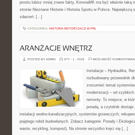
prostu lubisz mniej znane fakty, KoronaMK ma być właśnie taką
stronie Nieznane Historie i Historia Sportu w Polsce. Największą si
zdarzeń: […]
CATEGORIES:
HISTORIA MOTORYZACJI W PRL
ARANŻACJE WNĘTRZ
POSTED BY ADMIN
STY - 1 - 2026
MOŻLIWOŚĆ KOMENTOWAN
Instalacje – Hydraulika, R
rozbudowany przewodnik dl
zrozumieć temat systemów 
modernizacji – od szybkich
remonty. To miejsce, w któr
poradą, a czytelnik dostaj
instalacji wodno-kanalizacyjnych, systemów grzewczych, rekupera
pojętego robót budowlanych. Zobacz kategorie: Porady i Ekologi
waste, recykling, kompost). Na stronie wszystko kręci się […]