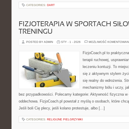
CATEGORIES:
DART
FIZJOTERAPIA W SPORTACH SIŁ
TRENINGU
POSTED BY ADMIN
STY - 1 - 2026
MOŻLIWOŚĆ KOMENTOWAN
FizjoCoach.pl to praktyczn
terapii ruchowej, usprawni
leczeniu kontuzji. To miej
się z aktywnym stylem życia,
się realny do wdrożenia. S
mechanizmy bólu i uczy, 
bez przypadkowości. Polecamy kategorie: Aktywność fizyczna w ci
oddechowa. FizjoCoach.pl powstał z myślą o osobach, które chcą
Jeśli boli Cię plecy, jeśli kolano protestuje, albo […]
CATEGORIES:
RELIGIJNE PIELGRZYMKI