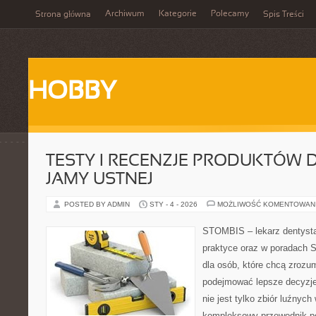
Archiwum
Kategorie
Polecamy
Strona główna
Spis Treści
HOBBY
TESTY I RECENZJE PRODUKTÓW D
JAMY USTNEJ
POSTED BY ADMIN
STY - 4 - 2026
MOŻLIWOŚĆ KOMENTOWAN
STOMBIS – lekarz dentysta
praktyce oraz w poradach S
dla osób, które chcą zrozum
podejmować lepsze decyzje 
nie jest tylko zbiór luźnyc
kompleksowy przewodnik po