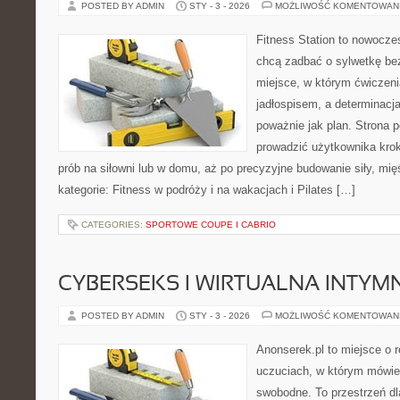
POSTED BY ADMIN
STY - 3 - 2026
MOŻLIWOŚĆ KOMENTOWAN
Fitness Station to nowoczes
chcą zadbać o sylwetkę be
miejsce, w którym ćwiczeni
jadłospisem, a determinacj
poważnie jak plan. Strona 
prowadzić użytkownika krok
prób na siłowni lub w domu, aż po precyzyjne budowanie siły, mię
kategorie: Fitness w podróży i na wakacjach i Pilates […]
CATEGORIES:
SPORTOWE COUPE I CABRIO
CYBERSEKS I WIRTUALNA INTY
POSTED BY ADMIN
STY - 3 - 2026
MOŻLIWOŚĆ KOMENTOWAN
Anonserek.pl to miejsce o r
uczuciach, w którym mówien
swobodne. To przestrzeń dl