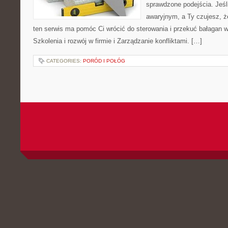
sprawdzone podejścia. Jeśli
awaryjnym, a Ty czujesz, że
ten serwis ma pomóc Ci wrócić do sterowania i przekuć bałagan 
Szkolenia i rozwój w firmie i Zarządzanie konfliktami. […]
CATEGORIES:
PORÓD I POŁÓG