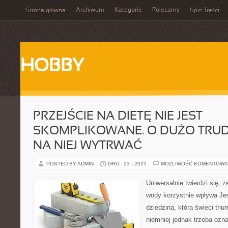
Archiwum
Kategorie
Polecamy
Strona główna
Spis Treści
HOBBY
PRZEJŚCIE NA DIETĘ NIE JEST
SKOMPLIKOWANE. O DUŻO TRUDN
NA NIEJ WYTRWAĆ
POSTED BY ADMIN
GRU - 23 - 2025
MOŻLIWOŚĆ KOMENTOWA
Uniwersalnie twierdzi się, ż
wody korzystnie wpływa Je
dziedzina, która świeci triu
niemniej jednak trzeba ozn