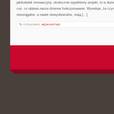
jakikolwiek innowacyjny, skutecznie wypełniony projekt, to w duż
coś, co ułatwia nasze dzienne funkcjonowanie. Wywołuje, że czyn
nieosiągalne, a nawet niewyobrażalne, stają […]
CATEGORIES:
WĘDKARSTWO