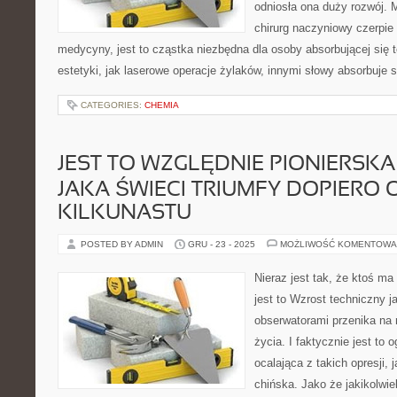
odniosła ona duży rozwój. 
chirurg naczyniowy czerpie
medycyny, jest to cząstka niezbędna dla osoby absorbującej się t
estetyki, jak laserowe operacje żylaków, innymi słowy absorbuje 
CATEGORIES:
CHEMIA
JEST TO WZGLĘDNIE PIONIERSKA
JAKA ŚWIECI TRIUMFY DOPIERO 
KILKUNASTU
POSTED BY ADMIN
GRU - 23 - 2025
MOŻLIWOŚĆ KOMENTOWA
Nieraz jest tak, że ktoś m
jest to Wzrost techniczny 
obserwatorami przenika na 
życia. I faktycznie jest to
ocalająca z takich opresji,
chińska. Jako że jakikolwi