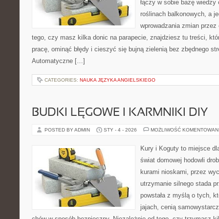
łączy w sobie bazę wiedzy 
roślinach balkonowych, a je
wprowadzania zmian przez c
tego, czy masz kilka donic na parapecie, znajdziesz tu treści, k
pracę, ominąć błędy i cieszyć się bujną zielenią bez zbędnego s
Automatyczne […]
CATEGORIES:
NAUKA JĘZYKA ANGIELSKIEGO
BUDKI LĘGOWE I KARMNIKI DIY
POSTED BY ADMIN
STY - 4 - 2026
MOŻLIWOŚĆ KOMENTOWAN
Kury i Koguty to miejsce d
świat domowej hodowli drob
kurami nioskami, przez wyc
utrzymanie silnego stada pr
powstała z myślą o tych, k
jajach, cenią samowystarcz
chów w sposób bezpieczny. Niezależnie od tego, czy trzymasz ki