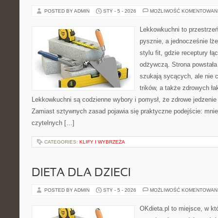
POSTED BY ADMIN
STY - 5 - 2026
MOŻLIWOŚĆ KOMENTOWAN
Lekkowkuchni to przestrzeń
pysznie, a jednocześnie lże
stylu fit, gdzie receptury ł
odżywczą. Strona powstała 
szukają sycących, ale nie 
trików, a także zdrowych ł
Lekkowkuchni są codzienne wybory i pomysł, że zdrowe jedzenie
Zamiast sztywnych zasad pojawia się praktyczne podejście: mniej
czytelnych […]
CATEGORIES:
KLIFY I WYBRZEŻA
DIETA DLA DZIECI
POSTED BY ADMIN
STY - 5 - 2026
MOŻLIWOŚĆ KOMENTOWAN
OKdieta.pl to miejsce, w k