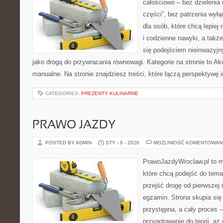
całościowo – bez dzielenia 
części”, bez patrzenia wyłą
dla osób, które chcą lepiej
i codzienne nawyki, a także 
się podejściem nieinwazyj
jako drogą do przywracania równowagi. Kategorie na stronie to Ak
manualne. Na stronie znajdziesz treści, które łączą perspektywę i
CATEGORIES:
PREZENTY KULINARNE
PRAWO JAZDY
POSTED BY ADMIN
STY - 6 - 2026
MOŻLIWOŚĆ KOMENTOWAN
PrawoJazdyWroclaw.pl to m
które chcą podejść do tema
przejść drogę od pierwszej 
egzamin. Strona skupia się
przystępna, a cały proces 
przygotowanie do teorii, a