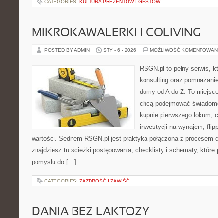
CATEGORIES:
KULTURA PREZENTÓW I GESTÓW
MIKROKAWALERKI I COLIVING
POSTED BY ADMIN
STY - 6 - 2026
MOŻLIWOŚĆ KOMENTOWAN
RSGN.pl to pełny serwis, k
konsulting oraz pomnażani
domy od A do Z. To miejsce
chcą podejmować świadome 
kupnie pierwszego lokum, cz
inwestycji na wynajem, flipp
wartości. Sednem RSGN.pl jest praktyka połączona z procesem d
znajdziesz tu ścieżki postępowania, checklisty i schematy, które
pomysłu do […]
CATEGORIES:
ZAZDROŚĆ I ZAWIŚĆ
DANIA BEZ LAKTOZY