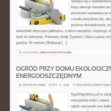
spotyka się z codziennością
który obiecuje nierealne rez
przestrzeń nastawiona na o
została pomyślana tak, aby
poziomu doświadczenia, mó
wskazówki dotyczące jadłospisu, a także narzędzia i inspiracje, 
teorii do wdrożenia. Polecamy działy Żywność i Dieta a praca zmi
godziny. W centrum OKdieta.pl […]
CATEGORIES:
MEDYCYNA ESTETYCZNA
OGRÓD PRZY DOMU EKOLOGICZ
ENERGOOSZCZĘDNYM
POSTED BY ADMIN
STY - 5 - 2026
MOŻLIWOŚĆ KOMENTOWAN
KącikOgrodniczy.pl to zaką
entuzjastów roślin i zieleni
ogród, warzywnik oraz balk