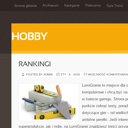
Archiwum
Kategorie
Polecamy
Strona główna
Spis Treści
HOBBY
RANKINGI
POSTED BY ADMIN
STY - 8 - 2026
MOŻLIWOŚĆ KOMENTOWAN
LumiGranie to miejsce dla o
komputerowe i chcą być na 
w świecie gamigu. Strona p
punkcie zebrać testy, porad
dotyczące gier – od wielkic
ambitne perełki. Jeśli inte
superprodukcje, jak i indie, na LumiGranie znajdziesz treści prz