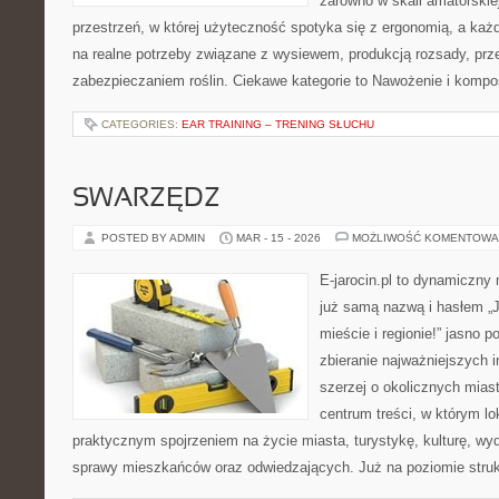
zarówno w skali amatorskiej
przestrzeń, w której użyteczność spotyka się z ergonomią, a każ
na realne potrzeby związane z wysiewem, produkcją rozsady, pr
zabezpieczaniem roślin. Ciekawe kategorie to Nawożenie i komp
CATEGORIES:
EAR TRAINING – TRENING SŁUCHU
SWARZĘDZ
POSTED BY ADMIN
MAR - 15 - 2026
MOŻLIWOŚĆ KOMENTOWA
E-jarocin.pl to dynamiczny
już samą nazwą i hasłem „J
mieście i regionie!” jasno p
zbieranie najważniejszych i
szerzej o okolicznych miast
centrum treści, w którym lo
praktycznym spojrzeniem na życie miasta, turystykę, kulturę, wyd
sprawy mieszkańców oraz odwiedzających. Już na poziomie strukt