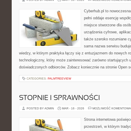
Cyberhub.pl to nowoczesna 
pełni oddaje esencję współc
miejsce stworzone dla osób
urządzenia cyfrowe, aplikac
także szeroko rozumiane c
sama nazwa serwisu buduje
wiedzy, w którym praktyka łączy się z entuzjazmem do nowych ro
technologiczny, który może zainteresować zarówno startujących uż
doświadczonych odbiorców. Zobacz koniecznie na stronie Open s
CATEGORIES:
PALMTREEVIEW
STOPNIE I SPRAWNOŚCI
POSTED BY ADMIN
MAR - 16 - 2026
MOŻLIWOŚĆ KOMENTOWA
Strona internetowa poświęc
przestrzeń, w którym trady