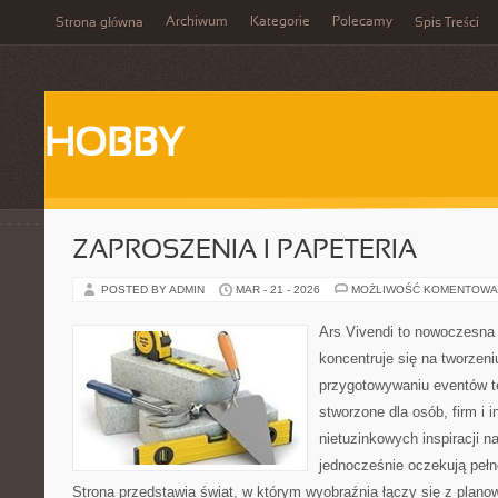
Archiwum
Kategorie
Polecamy
Strona główna
Spis Treści
HOBBY
ZAPROSZENIA I PAPETERIA
POSTED BY ADMIN
MAR - 21 - 2026
MOŻLIWOŚĆ KOMENTOWA
Ars Vivendi to nowoczesna 
koncentruje się na tworzen
przygotowywaniu eventów t
stworzone dla osób, firm i i
nietuzinkowych inspiracji n
jednocześnie oczekują pełn
Strona przedstawia świat, w którym wyobraźnia łączy się z plan