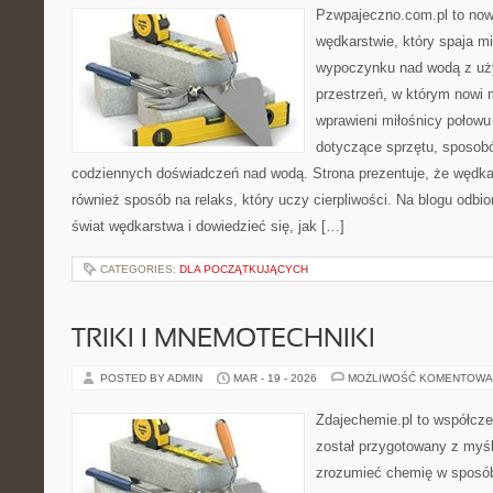
Pzwpajeczno.com.pl to now
wędkarstwie, który spaja m
wypoczynku nad wodą z uży
przestrzeń, w którym nowi m
wprawieni miłośnicy połow
dotyczące sprzętu, sposobó
codziennych doświadczeń nad wodą. Strona prezentuje, że wędkars
również sposób na relaks, który uczy cierpliwości. Na blogu odbi
świat wędkarstwa i dowiedzieć się, jak […]
CATEGORIES:
DLA POCZĄTKUJĄCYCH
TRIKI I MNEMOTECHNIKI
POSTED BY ADMIN
MAR - 19 - 2026
MOŻLIWOŚĆ KOMENTOWA
Zdajechemie.pl to współcze
został przygotowany z myś
zrozumieć chemię w sposób