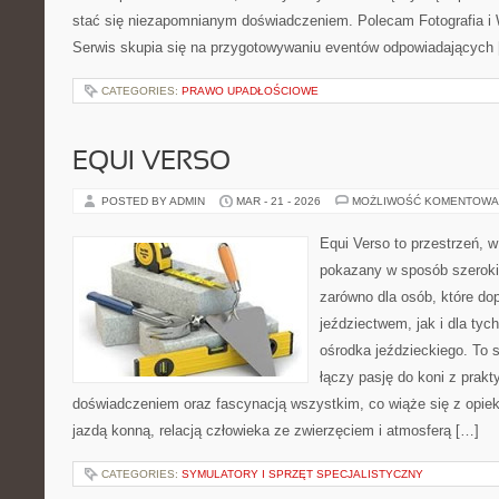
stać się niezapomnianym doświadczeniem. Polecam Fotografia i W
Serwis skupia się na przygotowywaniu eventów odpowiadających
CATEGORIES:
PRAWO UPADŁOŚCIOWE
EQUI VERSO
POSTED BY ADMIN
MAR - 21 - 2026
MOŻLIWOŚĆ KOMENTOWA
Equi Verso to przestrzeń, w
pokazany w sposób szeroki, 
zarówno dla osób, które do
jeździectwem, jak i dla tych
ośrodka jeździeckiego. To 
łączy pasję do koni z prak
doświadczeniem oraz fascynacją wszystkim, co wiąże się z opiek
jazdą konną, relacją człowieka ze zwierzęciem i atmosferą […]
CATEGORIES:
SYMULATORY I SPRZĘT SPECJALISTYCZNY