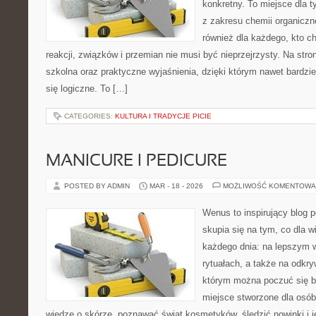
konkretny. To miejsce dla t
z zakresu chemii organiczne
również dla każdego, kto c
reakcji, związków i przemian nie musi być nieprzejrzysty. Na stro
szkolna oraz praktyczne wyjaśnienia, dzięki którym nawet bardzie
się logiczne. To […]
CATEGORIES:
KULTURA I TRADYCJE PICIE
MANICURE I PEDICURE
POSTED BY ADMIN
MAR - 18 - 2026
MOŻLIWOŚĆ KOMENTOWA
Wenus to inspirujący blog 
skupia się na tym, co dla w
każdego dnia: na lepszym 
rytuałach, a także na odkr
którym można poczuć się ba
miejsce stworzone dla osób
wiedzę o skórze, poznawać świat kosmetyków, śledzić nowinki i 