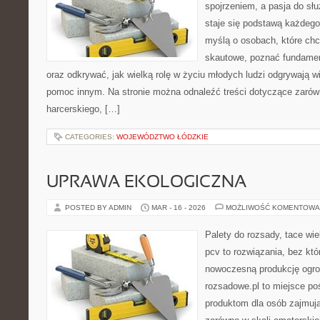
spojrzeniem, a pasja do sł
staje się podstawą każdego
myślą o osobach, które chc
skautowe, poznać fundamen
oraz odkrywać, jak wielką rolę w życiu młodych ludzi odgrywają w
pomoc innym. Na stronie można odnaleźć treści dotyczące zarów
harcerskiego, […]
CATEGORIES:
WOJEWÓDZTWO ŁÓDZKIE
UPRAWA EKOLOGICZNA
POSTED BY ADMIN
MAR - 16 - 2026
MOŻLIWOŚĆ KOMENTOWA
Palety do rozsady, tace wie
pcv to rozwiązania, bez któ
nowoczesną produkcję ogrod
rozsadowe.pl to miejsce p
produktom dla osób zajmuj