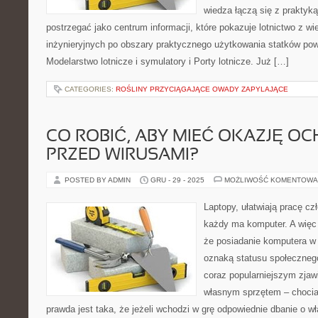
wiedza łączą się z praktyk
postrzegać jako centrum informacji, które pokazuje lotnictwo z w
inżynieryjnych po obszary praktycznego użytkowania statków pow
Modelarstwo lotnicze i symulatory i Porty lotnicze. Już […]
CATEGORIES:
ROŚLINY PRZYCIĄGAJĄCE OWADY ZAPYLAJĄCE
CO ROBIĆ, ABY MIEĆ OKAZJĘ OC
PRZED WIRUSAMI?
POSTED BY ADMIN
GRU - 29 - 2025
MOŻLIWOŚĆ KOMENTOWA
Laptopy, ułatwiają pracę c
każdy ma komputer. A więc
że posiadanie komputera w 
oznaką statusu społeczneg
coraz popularniejszym zjaw
własnym sprzętem – choci
prawda jest taka, że jeżeli wchodzi w grę odpowiednie dbanie o wł