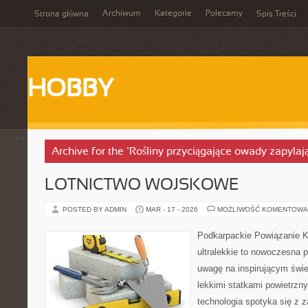
Archiwum
Kategorie
Polecamy
Strona główna
Spis Treści
HOBBY
Archive for the ‘Rośliny przyciągające owady zapylaj
LOTNICTWO WOJSKOWE
POSTED BY ADMIN
MAR - 17 - 2026
MOŻLIWOŚĆ KOMENTOWA
Podkarpackie Powiązanie K
ultralekkie to nowoczesna p
uwagę na inspirującym świe
lekkimi statkami powietrzny
technologia spotyka się z z