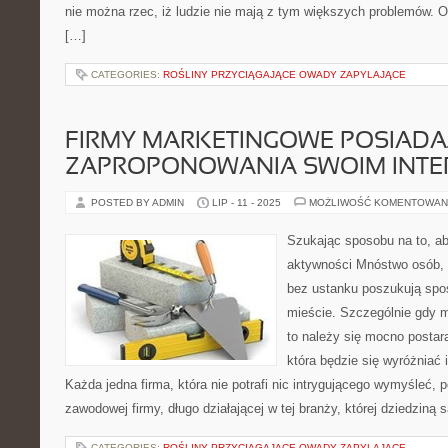
nie można rzec, iż ludzie nie mają z tym większych problemów. 
[…]
CATEGORIES:
ROŚLINY PRZYCIĄGAJĄCE OWADY ZAPYLAJĄCE
FIRMY MARKETINGOWE POSIADA
ZAPROPONOWANIA SWOIM INT
POSTED BY ADMIN
LIP - 11 - 2025
MOŻLIWOŚĆ KOMENTOWAN
Szukając sposobu na to, ab
aktywności Mnóstwo osób, k
bez ustanku poszukują spo
mieście. Szczególnie gdy m
to należy się mocno postar
która będzie się wyróżniać 
Każda jedna firma, która nie potrafi nic intrygującego wymyśleć, 
zawodowej firmy, długo działającej w tej branży, której dziedziną 
CATEGORIES:
ROŚLINY PRZYCIĄGAJĄCE OWADY ZAPYLAJĄCE