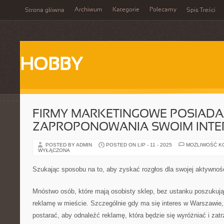
Archiwum
Kategorie
Polecamy
Strona główna
Spis Treści
HOBBY
FIRMY MARKETINGOWE POSIADA
ZAPROPONOWANIA SWOIM INT
POSTED BY ADMIN
POSTED ON LIP - 11 - 2025
MOŻLIWOŚĆ K
WYŁĄCZONA
Szukając sposobu na to, aby zyskać rozgłos dla swojej aktywnoś
Mnóstwo osób, które mają osobisty sklep, bez ustanku poszukuj
reklamę w mieście. Szczególnie gdy ma się interes w Warszawie,
postarać, aby odnaleźć reklamę, która będzie się wyróżniać i za