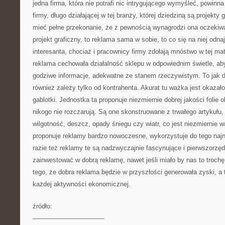
jedna firma, która nie potrafi nic intrygującego wymyśleć, powinn
firmy, długo działającej w tej branży, której dziedziną są projekt
mieć pełne przekonanie, że z pewnością wynagrodzi ona oczekiwa
projekt graficzny, to reklama sama w sobie, to co się na niej odn
interesanta, chociaż i pracownicy firmy zdołają mnóstwo w tej m
reklama cechowała działalność sklepu w odpowiednim świetle, aby
godziwe informacje, adekwatne ze stanem rzeczywistym. To jak d
również zależy tylko od kontrahenta. Akurat tu ważka jest okazał
gablotki. Jednostka ta proponuje niezmiernie dobrej jakości folie 
nikogo nie rozczarują. Są one skonstruowane z trwałego artykułu, 
wilgotność, deszcz, opady śniegu czy wiatr, co jest niezmiernie 
proponuje reklamy bardzo nowoczesne, wykorzystuje do tego naj
razie też reklamy te są nadzwyczajnie fascynujące i pierwszorzę
zainwestować w dobrą reklamę, nawet jeśli miało by nas to troch
tego, że dobra reklama będzie w przyszłości generowała zyski, a to
każdej aktywności ekonomicznej.
źródło:
———————————