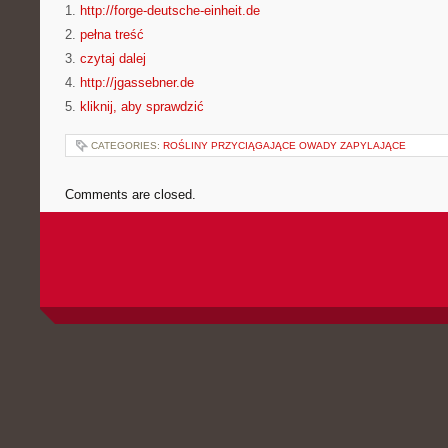
1.
http://forge-deutsche-einheit.de
2.
pełna treść
3.
czytaj dalej
4.
http://jgassebner.de
5.
kliknij, aby sprawdzić
CATEGORIES:
ROŚLINY PRZYCIĄGAJĄCE OWADY ZAPYLAJĄCE
Comments are closed.