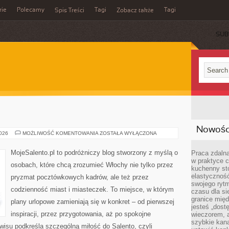
rie
Polecamy
Tagi
Tagi
Spis Treści
Zobacz także
SUB
Nowości
MESYNA
2026
MOŻLIWOŚĆ KOMENTOWANIA
ZOSTAŁA WYŁĄCZONA
MojeSalento.pl to podróżniczy blog stworzony z myślą o
Praca zdalna
w praktyce c
osobach, które chcą zrozumieć Włochy nie tylko przez
kuchenny stó
elastycznoś
pryzmat pocztówkowych kadrów, ale też przez
swojego ryt
codzienność miast i miasteczek. To miejsce, w którym
czasu dla sie
granice mię
plany urlopowe zamieniają się w konkret – od pierwszej
jesteś „dos
inspiracji, przez przygotowania, aż po spokojne
wieczorem, 
szybkie kana
isu podkreśla szczególną miłość do Salento, czyli