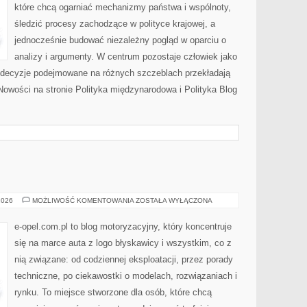
które chcą ogarniać mechanizmy państwa i wspólnoty,
śledzić procesy zachodzące w polityce krajowej, a
jednocześnie budować niezależny pogląd w oparciu o
analizy i argumenty. W centrum pozostaje człowiek jako
ak decyzje podejmowane na różnych szczeblach przekładają
owości na stronie Polityka międzynarodowa i Polityka Blog
OPEL
2026
MOŻLIWOŚĆ KOMENTOWANIA
ZOSTAŁA WYŁĄCZONA
e-opel.com.pl to blog motoryzacyjny, który koncentruje
się na marce auta z logo błyskawicy i wszystkim, co z
nią związane: od codziennej eksploatacji, przez porady
techniczne, po ciekawostki o modelach, rozwiązaniach i
rynku. To miejsce stworzone dla osób, które chcą