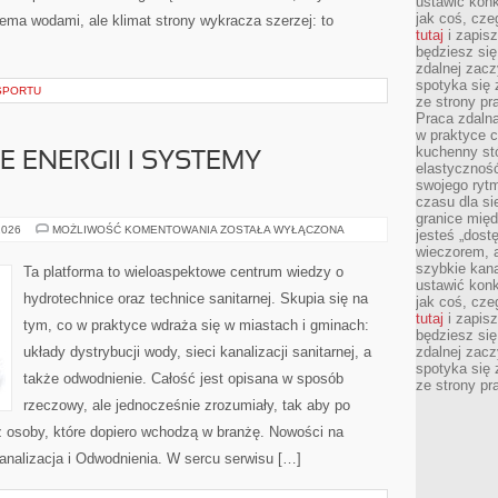
ustawić konk
jak coś, cze
ma wodami, ale klimat strony wykracza szerzej: to
tutaj
i zapisz
będziesz si
zdalnej zac
spotyka się 
SPORTU
ze strony p
Praca zdalna
w praktyce c
kuchenny stó
ENERGII I SYSTEMY
elastycznoś
swojego ryt
czasu dla sie
granice mię
MAGAZYNOWANIE
2026
MOŻLIWOŚĆ KOMENTOWANIA
ZOSTAŁA WYŁĄCZONA
jesteś „dos
ENERGII
wieczorem, 
I
SYSTEMY
szybkie kana
Ta platforma to wieloaspektowe centrum wiedzy o
HYBRYDOWE
ustawić konk
hydrotechnice oraz technice sanitarnej. Skupia się na
jak coś, cze
tutaj
i zapisz
tym, co w praktyce wdraża się w miastach i gminach:
będziesz si
układy dystrybucji wody, sieci kanalizacji sanitarnej, a
zdalnej zac
spotyka się 
także odwodnienie. Całość jest opisana w sposób
ze strony p
rzeczowy, ale jednocześnie zrozumiały, tak aby po
raz osoby, które dopiero wchodzą w branżę. Nowości na
Kanalizacja i Odwodnienia. W sercu serwisu […]