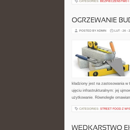
CATEGORIES:
BEZPIECZEŃSTWO I
OGRZEWANIE B
POSTED BY ADMIN
LUT - 26 - 
kładziony jest na zastosowania w 
ujęciu infrastrukturalnym: jej ujm
użytkowanie. Równolegle omawiana 
CATEGORIES:
STREET FOOD Z WY
WĘDKARSTWO E