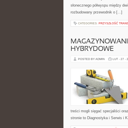
słonecznego półwyspu między dwie
rozbudowany przewodnik o […]
CATEGORIES:
PRZYSZŁOŚĆ TRAN
MAGAZYNOWANIE 
HYBRYDOWE
POSTED BY ADMIN
LUT - 27 - 
treści mogli sięgać specjaliści o
stronie to Diagnostyka i Serwis i 