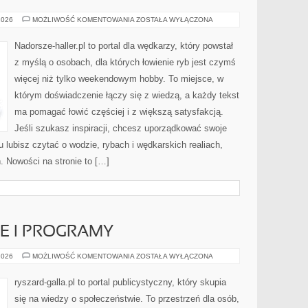
WĘDKARSTWO
2026
MOŻLIWOŚĆ KOMENTOWANIA
ZOSTAŁA WYŁĄCZONA
EKSTREMALNE
Nadorsze-haller.pl to portal dla wędkarzy, który powstał
z myślą o osobach, dla których łowienie ryb jest czymś
więcej niż tylko weekendowym hobby. To miejsce, w
którym doświadczenie łączy się z wiedzą, a każdy tekst
ma pomagać łowić częściej i z większą satysfakcją.
Jeśli szukasz inspiracji, chcesz uporządkować swoje
tu lubisz czytać o wodzie, rybach i wędkarskich realiach,
. Nowości na stronie to […]
E I PROGRAMY
UNIJNE
2026
MOŻLIWOŚĆ KOMENTOWANIA
ZOSTAŁA WYŁĄCZONA
FUNDUSZE
I
PROGRAMY
ryszard-galla.pl to portal publicystyczny, który skupia
się na wiedzy o społeczeństwie. To przestrzeń dla osób,