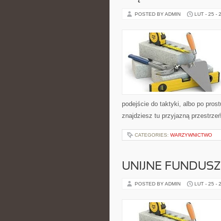
POSTED BY ADMIN
LUT - 25 - 
podejście do taktyki, albo po pros
znajdziesz tu przyjazną przestrzeń
CATEGORIES:
WARZYWNICTWO
UNIJNE FUNDUSZ
POSTED BY ADMIN
LUT - 25 - 