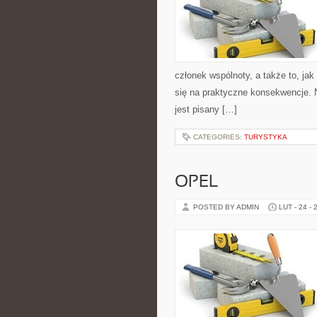
członek wspólnoty, a także to, j
się na praktyczne konsekwencje. N
jest pisany […]
CATEGORIES:
TURYSTYKA
OPEL
POSTED BY ADMIN
LUT - 24 - 