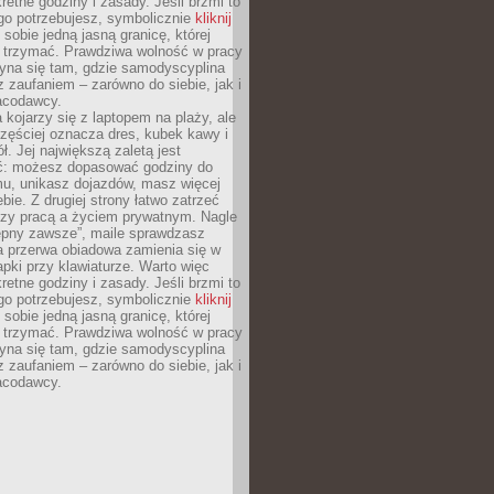
retne godziny i zasady. Jeśli brzmi to
go potrzebujesz, symbolicznie
kliknij
 sobie jedną jasną granicę, której
ę trzymać. Prawdziwa wolność w pracy
zyna się tam, gdzie samodyscyplina
z zaufaniem – zarówno do siebie, jak i
racodawcy.
 kojarzy się z laptopem na plaży, ale
zęściej oznacza dres, kubek kawy i
ł. Jej największą zaletą jest
ć: możesz dopasować godziny do
mu, unikasz dojazdów, masz więcej
bie. Z drugiej strony łatwo zatrzeć
dzy pracą a życiem prywatnym. Nagle
tępny zawsze”, maile sprawdzasz
a przerwa obiadowa zamienia się w
pki przy klawiaturze. Warto więc
retne godziny i zasady. Jeśli brzmi to
go potrzebujesz, symbolicznie
kliknij
 sobie jedną jasną granicę, której
ę trzymać. Prawdziwa wolność w pracy
zyna się tam, gdzie samodyscyplina
z zaufaniem – zarówno do siebie, jak i
racodawcy.