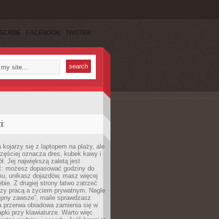
SCRIBE
FACEBOOK
TWITTER
:
 kojarzy się z laptopem na plaży, ale
zęściej oznacza dres, kubek kawy i
ł. Jej największą zaletą jest
ć: możesz dopasować godziny do
mu, unikasz dojazdów, masz więcej
bie. Z drugiej strony łatwo zatrzeć
dzy pracą a życiem prywatnym. Nagle
tępny zawsze”, maile sprawdzasz
a przerwa obiadowa zamienia się w
pki przy klawiaturze. Warto więc