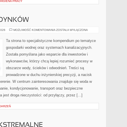
 HIGIENA PRACY
UDYNKÓW
OGRZEWANIE
2026
MOŻLIWOŚĆ KOMENTOWANIA
ZOSTAŁA WYŁĄCZONA
BUDYNKÓW
Ta strona to specjalistyczne kompendium po tematyce
gospodarki wodnej oraz systemach kanalizacyjnych.
Została pomyślana jako wsparcie dla inwestorów i
wykonawców, którzy chcą lepiej rozumieć procesy w
obszarze wody, ścieków i odwodnień. Treści są
prowadzone w duchu inżynierskiej precyzji, a nacisk
terenie. W centrum zainteresowania znajduje się woda w
owanie, kondycjonowanie, transport oraz bezpieczne
jest droga nieczystości: od przyłączy, przez […]
DARZEŃ
KSTREMALNE