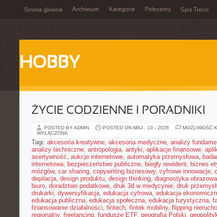
Archiwum
Kategorie
Polecamy
Strona główna
Spis Treści
HOBBY
ŻYCIE CODZIENNE I PORADNIKI
POSTED BY ADMIN
POSTED ON MAJ - 10 - 2026
MOŻLIWOŚĆ 
WYŁĄCZONA
Tagi:
akcesoria kreatywne
,
akcesoria medyczne
,
analizy fundame
analizy techniczne
,
antropologia
,
antyki
,
aplikacje finansowe
,
apli
asertywność
,
aukcje internetowe
,
automatyka przemysłowa
,
bada
internetowa
,
bezpieczeństwo publiczne
,
biegły rewident
,
biznes e
mózgów
,
car sharing
,
copywriting biznesowy
,
cyfrowe innowacje
,
depilacja
,
design produktu
,
design thinking
,
diagnostyka obrazowa
biuro
,
doradztwo podatkowe
,
druk 3d w medycynie
,
druk przemys
drukarki
,
dywersyfikacja
,
edukacja cyfrowa
,
edukacja ekonomicz
edukacja publiczna
,
edukacja społeczna
,
edukacja turystyczna
,
f
finansowanie działalności
,
fintech
,
fintek mobilny
,
flipping nieruc
regionalny
,
freelancing
,
fundusze ETF
,
geografia Polski
,
geopolity