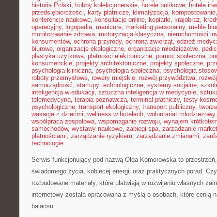
historia Polski
,
hobby kolekcjonerskie
,
hotele butikowe
,
hotele in
przedsiębiorczości
,
karty płatnicze
,
klimatyzacja
,
kompostowanie
konferencje naukowe
,
konsultacje online
,
kopiarki
,
krajobraz
,
kred
operacyjny
,
logopedia
,
manicure
,
marketing personalny
,
meble biu
monitorowanie zdrowia
,
motoryzacja klasyczna
,
nieruchomości in
konsumentów
,
ochrona przyrody
,
ochrona zwierząt
,
odzież medyc
biurowe
,
organizacje ekologiczne
,
organizacje młodzieżowe
,
pedic
plastyka użytkowa
,
płatności elektroniczne
,
pomoc społeczna
,
po
konsumenckie
,
projekty architektoniczne
,
projekty społeczne
,
prz
psychologia kliniczna
,
psychologia społeczna
,
psychologia stoso
roboty przemysłowe
,
rowery miejskie
,
rozwój przywództwa
,
rozwój
samorządność
,
startupy technologiczne
,
systemy socjalne
,
szkol
inteligencja w edukacji
,
sztuczna inteligencja w medycynie
,
sztuk
telemedycyna
,
terapia poznawcza
,
terminal płatniczy
,
testy kosm
psychologiczne
,
transport ekologiczny
,
transport publiczny
,
tworze
wakacje z dziećmi
,
wellness w hotelach
,
wolontariat młodzieżowy
współpraca zespołowa
,
wspomaganie rozwoju
,
wynajem krótkote
samochodów
,
wystawy naukowe
,
zabiegi spa
,
zarządzanie marke
płatnościami
,
zarządzanie ryzykiem
,
zarządzanie zmianami
,
zauf
technologie
Serwis funkcjonujący pod nazwą Olga Komorowska to przestrzeń,
świadomego życia, kobiecej energii oraz praktycznych porad. Czy
rozbudowane materiały, które ułatwiają w rozwijaniu własnych zai
internetowy została opracowana z myślą o osobach, które cenią na
balansu.