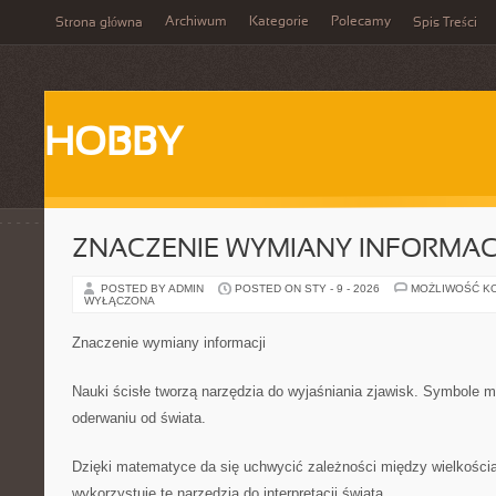
Archiwum
Kategorie
Polecamy
Strona główna
Spis Treści
HOBBY
ZNACZENIE WYMIANY INFORMAC
POSTED BY ADMIN
POSTED ON STY - 9 - 2026
MOŻLIWOŚĆ K
WYŁĄCZONA
Znaczenie wymiany informacji
Nauki ścisłe tworzą narzędzia do wyjaśniania zjawisk. Symbole m
oderwaniu od świata.
Dzięki matematyce da się uchwycić zależności między wielkości
wykorzystuje te narzędzia do interpretacji świata.