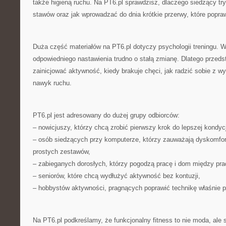
także higieną ruchu. Na PT6.pl sprawdzisz, dlaczego siedzący try
stawów oraz jak wprowadzać do dnia krótkie przerwy, które popraw
Duża część materiałów na PT6.pl dotyczy psychologii treningu. 
odpowiedniego nastawienia trudno o stałą zmianę. Dlatego przed
zainicjować aktywność, kiedy brakuje chęci, jak radzić sobie z 
nawyk ruchu.
PT6.pl jest adresowany do dużej grupy odbiorców:
– nowicjuszy, którzy chcą zrobić pierwszy krok do lepszej kondycj
– osób siedzących przy komputerze, którzy zauważają dyskomfort
prostych zestawów,
– zabieganych dorosłych, którzy pogodzą pracę i dom między pra
– seniorów, które chcą wydłużyć aktywność bez kontuzji,
– hobbystów aktywności, pragnących poprawić technikę właśnie po
Na PT6.pl podkreślamy, że funkcjonalny fitness to nie moda, ale s