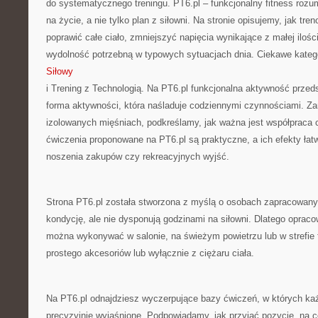
do systematycznego treningu. PT6.pl – funkcjonalny fitness rozum
na życie, a nie tylko plan z siłowni. Na stronie opisujemy, jak tr
poprawić całe ciało, zmniejszyć napięcia wynikające z małej ilośc
wydolność potrzebną w typowych sytuacjach dnia. Ciekawe katego
Siłowy
i Trening z Technologią. Na PT6.pl funkcjonalna aktywność przeds
forma aktywności, która naśladuje codziennymi czynnościami. Zam
izolowanych mięśniach, podkreślamy, jak ważna jest współpraca c
ćwiczenia proponowane na PT6.pl są praktyczne, a ich efekty ł
noszenia zakupów czy rekreacyjnych wyjść.
Strona PT6.pl została stworzona z myślą o osobach zapracowany
kondycję, ale nie dysponują godzinami na siłowni. Dlatego oprac
można wykonywać w salonie, na świeżym powietrzu lub w strefie f
prostego akcesoriów lub wyłącznie z ciężaru ciała.
Na PT6.pl odnajdziesz wyczerpujące bazy ćwiczeń, w których każ
precyzyjnie wyjaśnione. Podpowiadamy, jak przyjąć pozycję, na 