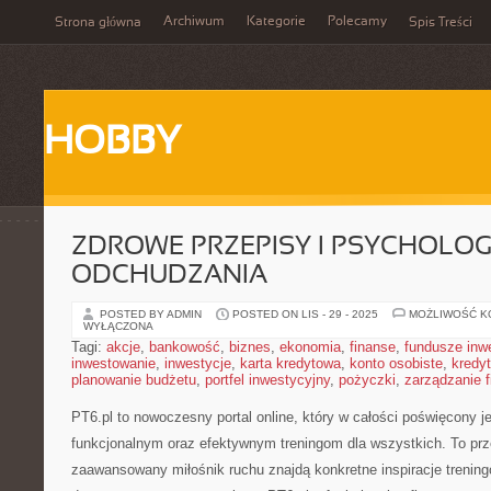
Archiwum
Kategorie
Polecamy
Strona główna
Spis Treści
HOBBY
ZDROWE PRZEPISY I PSYCHOLOG
ODCHUDZANIA
POSTED BY ADMIN
POSTED ON LIS - 29 - 2025
MOŻLIWOŚĆ 
WYŁĄCZONA
Tagi:
akcje
,
bankowość
,
biznes
,
ekonomia
,
finanse
,
fundusze inw
inwestowanie
,
inwestycje
,
karta kredytowa
,
konto osobiste
,
kredyt
planowanie budżetu
,
portfel inwestycyjny
,
pożyczki
,
zarządzanie 
PT6.pl to nowoczesny portal online, który w całości poświęcony 
funkcjonalnym oraz efektywnym treningom dla wszystkich. To prze
zaawansowany miłośnik ruchu znajdą konkretne inspiracje trenin