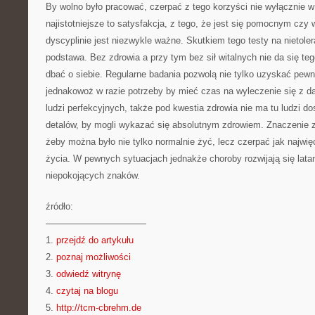
By wolno było pracować, czerpać z tego korzyści nie wyłącznie w 
najistotniejsze to satysfakcja, z tego, że jest się pomocnym czy
dyscyplinie jest niezwykle ważne. Skutkiem tego testy na nietol
podstawa. Bez zdrowia a przy tym bez sił witalnych nie da się te
dbać o siebie. Regularne badania pozwolą nie tylko uzyskać pew
jednakowoż w razie potrzeby by mieć czas na wyleczenie się z d
ludzi perfekcyjnych, także pod kwestia zdrowia nie ma tu ludzi d
detalów, by mogli wykazać się absolutnym zdrowiem. Znaczenie zd
żeby można było nie tylko normalnie żyć, lecz czerpać jak najwię
życia. W pewnych sytuacjach jednakże choroby rozwijają się lat
niepokojących znaków.
źródło:
———————————
1.
przejdź do artykułu
2.
poznaj możliwości
3.
odwiedź witrynę
4.
czytaj na blogu
5.
http://tcm-cbrehm.de