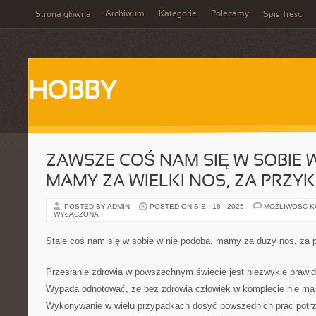
Archiwum
Kategorie
Polecamy
Strona główna
Spis Treści
HOBBY
ZAWSZE COŚ NAM SIĘ W SOBIE 
MAMY ZA WIELKI NOS, ZA PRZYK
POSTED BY ADMIN
POSTED ON SIE - 18 - 2025
MOŻLIWOŚĆ 
WYŁĄCZONA
Stale coś nam się w sobie w nie podoba, mamy za duży nos, za p
Przesłanie zdrowia w powszechnym świecie jest niezwykle prawid
Wypada odnotować, że bez zdrowia człowiek w komplecie nie ma s
Wykonywanie w wielu przypadkach dosyć powszednich prac potrze