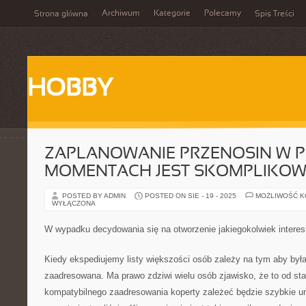
Archiwum
Kategorie
Polecamy
Strona główna
Spis Treści
HOBBY
ZAPLANOWANIE PRZENOSIN W 
MOMENTACH JEST SKOMPLIKO
POSTED BY ADMIN
POSTED ON SIE - 19 - 2025
MOŻLIWOŚĆ 
WYŁĄCZONA
W wypadku decydowania się na otworzenie jakiegokolwiek interes
Kiedy ekspediujemy listy większości osób zależy na tym aby był
zaadresowana. Ma prawo zdziwi wielu osób zjawisko, że to od st
kompatybilnego zaadresowania koperty zależeć będzie szybkie ur