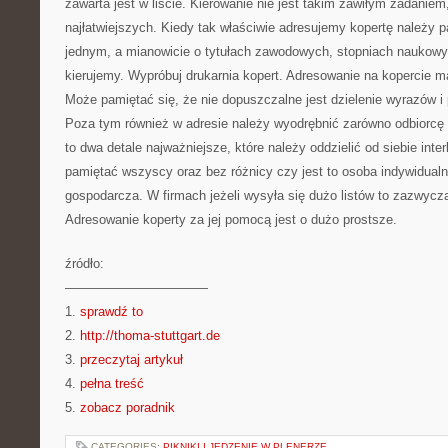
zawarta jest w liście. Kierowanie nie jest takim zawiłym zadanie
najłatwiejszych. Kiedy tak właściwie adresujemy kopertę należy 
jednym, a mianowicie o tytułach zawodowych, stopniach naukowyc
kierujemy. Wypróbuj drukarnia kopert. Adresowanie na kopercie 
Może pamiętać się, że nie dopuszczalne jest dzielenie wyrazów i 
Poza tym również w adresie należy wyodrębnić zarówno odbiorcę p
to dwa detale najważniejsze, które należy oddzielić od siebie inte
pamiętać wszyscy oraz bez różnicy czy jest to osoba indywidual
gospodarcza. W firmach jeżeli wysyła się dużo listów to zazwycza
Adresowanie koperty za jej pomocą jest o dużo prostsze.
źródło:
———————————
1.
sprawdź to
2.
http://thoma-stuttgart.de
3.
przeczytaj artykuł
4.
pełna treść
5.
zobacz poradnik
CATEGORIES:
PIKNIKI I JEDZENIE W PLENERZE