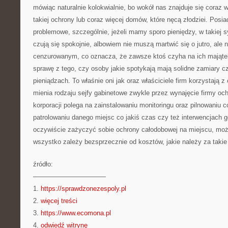
mówiąc naturalnie kolokwialnie, bo wokół nas znajduje się coraz wi
takiej ochrony lub coraz więcej domów, które nęcą złodziei. Posi
problemowe, szczególnie, jeżeli mamy sporo pieniędzy, w takiej s
czują się spokojnie, albowiem nie muszą martwić się o jutro, ale 
cenzurowanym, co oznacza, że zawsze ktoś czyha na ich majątek
sprawę z tego, czy osoby jakie spotykają mają solidne zamiary cz
pieniądzach. To właśnie oni jak oraz właściciele firm korzystają z 
mienia rodzaju sejfy gabinetowe zwykle przez wynajęcie firmy ochr
korporacji polega na zainstalowaniu monitoringu oraz pilnowaniu co
patrolowaniu danego miejsc co jakiś czas czy też interwencjach
oczywiście zażyczyć sobie ochrony całodobowej na miejscu, możli
wszystko zależy bezsprzecznie od kosztów, jakie należy za takie 
źródło:
———————————
1.
https://sprawdzonezespoly.pl
2.
więcej treści
3.
https://www.ecomona.pl
4.
odwiedź witrynę