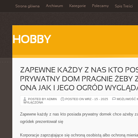
Archiwum
Kategorie
Polecamy
Strona główna
Spis Treści
HOBBY
ZAPEWNE KAŻDY Z NAS KTO PO
PRYWATNY DOM PRAGNIE ŻEBY
ONA JAK I JEGO OGRÓD WYGLĄD
POSTED BY ADMIN
POSTED ON WRZ - 15 - 2025
MOŻLIWOŚĆ 
WYŁĄCZONA
Zapewne każdy z nas kto posiada prywatny domek chce ażeby zar
ogródek prezentował się
Korporacje zaprzątające się ochroną osobistą albo ochroną mienia