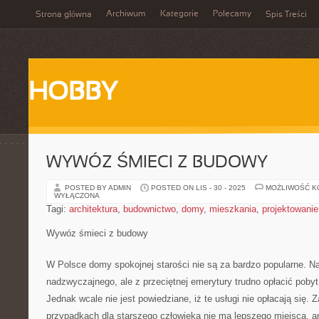
Archiwum
Kategorie
Polecamy
Strona główna
Spis Treści
HOBBY
WYWÓZ ŚMIECI Z BUDOWY
POSTED BY ADMIN
POSTED ON LIS - 30 - 2025
MOŻLIWOŚĆ 
WYŁĄCZONA
Tagi:
architektura
,
budownictwo
,
domy
,
mieszkania
,
projektowanie
Wywóz śmieci z budowy
W Polsce domy spokojnej starości nie są za bardzo popularne. Nat
nadzwyczajnego, ale z przeciętnej emerytury trudno opłacić poby
Jednak wcale nie jest powiedziane, iż te usługi nie opłacają się.
przypadkach dla starszego człowieka nie ma lepszego miejsca, an