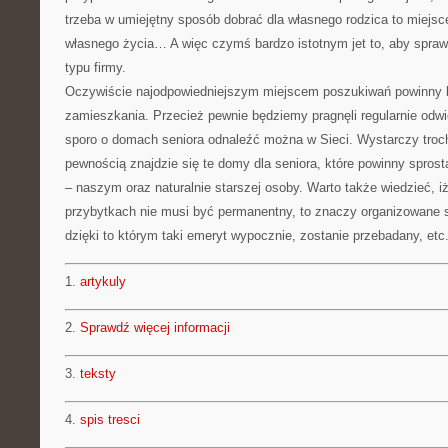
trzeba w umiejętny sposób dobrać dla własnego rodzica to miejsce
własnego życia… A więc czymś bardzo istotnym jet to, aby spraw
typu firmy.
Oczywiście najodpowiedniejszym miejscem poszukiwań powinny 
zamieszkania. Przecież pewnie będziemy pragnęli regularnie od
sporo o domach seniora odnaleźć można w Sieci. Wystarczy trochę
pewnością znajdzie się te domy dla seniora, które powinny spr
– naszym oraz naturalnie starszej osoby. Warto także wiedzieć, i
przybytkach nie musi być permanentny, to znaczy organizowane 
dzięki to którym taki emeryt wypocznie, zostanie przebadany, etc
1.
artykuly
2.
Sprawdź więcej informacji
3.
teksty
4.
spis tresci