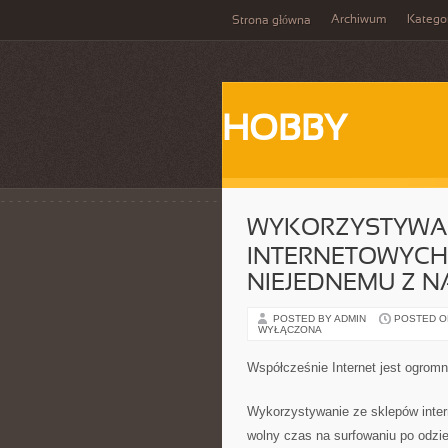
Archiwum
Katego
Strona główna
HOBBY
WYKORZYSTYWAN
INTERNETOWYCH
NIEJEDNEMU Z N
POSTED BY ADMIN
POSTED ON 
WYŁĄCZONA
Współcześnie Internet jest ogrom
Wykorzystywanie ze sklepów inte
wolny czas na surfowaniu po odzi