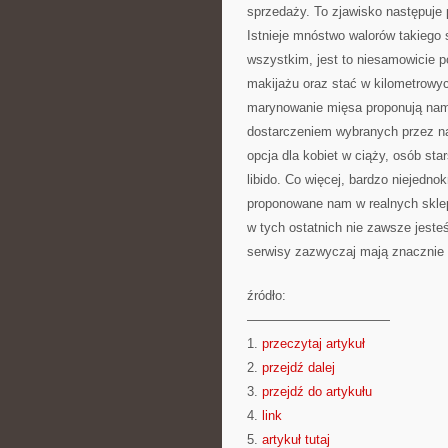
sprzedaży. To zjawisko następuje
Istnieje mnóstwo walorów takiego
wszystkim, jest to niesamowicie p
makijażu oraz stać w kilometrowyc
marynowanie mięsa proponują nam 
dostarczeniem wybranych przez na
opcja dla kobiet w ciąży, osób st
libido. Co więcej, bardzo niejedno
proponowane nam w realnych sklep
w tych ostatnich nie zawsze jeste
serwisy zazwyczaj mają znacznie wi
źródło:
———————————
1.
przeczytaj artykuł
2.
przejdź dalej
3.
przejdź do artykułu
4.
link
5.
artykuł tutaj