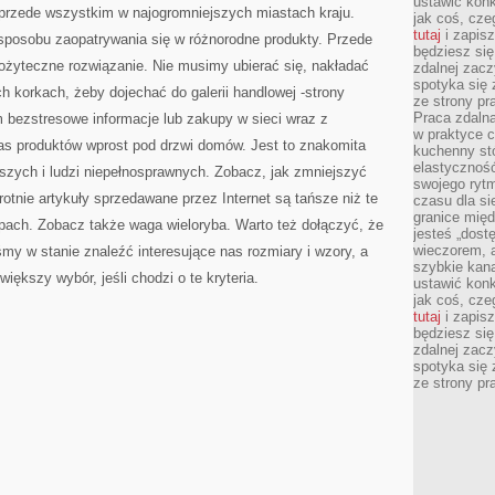
ustawić konk
 przede wszystkim w najogromniejszych miastach kraju.
jak coś, cze
tutaj
i zapisz
 sposobu zaopatrywania się w różnorodne produkty. Przede
będziesz si
ożyteczne rozwiązanie. Nie musimy ubierać się, nakładać
zdalnej zac
spotyka się 
h korkach, żeby dojechać do galerii handlowej -strony
ze strony p
Praca zdalna
bezstresowe informacje lub zakupy w sieci wraz z
w praktyce c
s produktów wprost pod drzwi domów. Jest to znakomita
kuchenny stó
elastycznoś
arszych i ludzi niepełnosprawnych. Zobacz, jak zmniejszyć
swojego ryt
krotnie artykuły sprzedawane przez Internet są tańsze niż te
czasu dla sie
granice mię
ach. Zobacz także waga wieloryba. Warto też dołączyć, że
jesteś „dos
wieczorem, 
śmy w stanie znaleźć interesujące nas rozmiary i wzory, a
szybkie kana
ększy wybór, jeśli chodzi o te kryteria.
ustawić konk
jak coś, cze
tutaj
i zapisz
będziesz si
zdalnej zac
spotyka się 
ze strony p