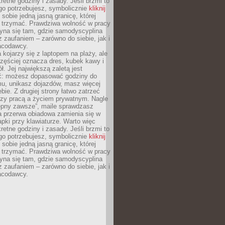
retne godziny i zasady. Jeśli brzmi to
go potrzebujesz, symbolicznie
kliknij
 sobie jedną jasną granicę, której
ę trzymać. Prawdziwa wolność w pracy
zyna się tam, gdzie samodyscyplina
z zaufaniem – zarówno do siebie, jak i
racodawcy.
 kojarzy się z laptopem na plaży, ale
zęściej oznacza dres, kubek kawy i
ł. Jej największą zaletą jest
ć: możesz dopasować godziny do
mu, unikasz dojazdów, masz więcej
bie. Z drugiej strony łatwo zatrzeć
dzy pracą a życiem prywatnym. Nagle
tępny zawsze”, maile sprawdzasz
a przerwa obiadowa zamienia się w
pki przy klawiaturze. Warto więc
retne godziny i zasady. Jeśli brzmi to
go potrzebujesz, symbolicznie
kliknij
 sobie jedną jasną granicę, której
ę trzymać. Prawdziwa wolność w pracy
zyna się tam, gdzie samodyscyplina
z zaufaniem – zarówno do siebie, jak i
racodawcy.