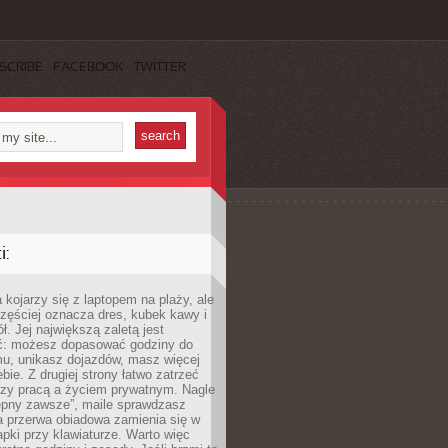
SCRIBE
FACEBOOK
TWITTER
:
 kojarzy się z laptopem na plaży, ale
zęściej oznacza dres, kubek kawy i
ł. Jej największą zaletą jest
ć: możesz dopasować godziny do
mu, unikasz dojazdów, masz więcej
bie. Z drugiej strony łatwo zatrzeć
dzy pracą a życiem prywatnym. Nagle
tępny zawsze”, maile sprawdzasz
a przerwa obiadowa zamienia się w
pki przy klawiaturze. Warto więc