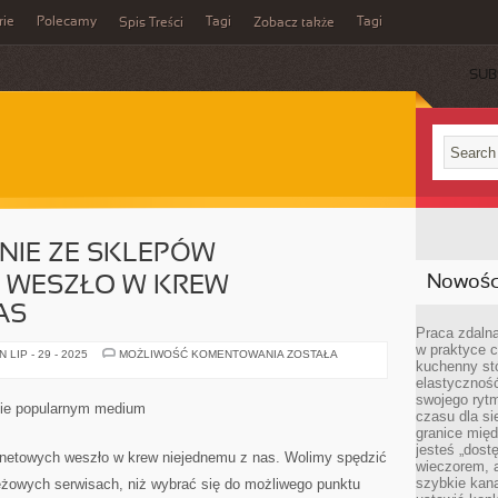
rie
Polecamy
Tagi
Tagi
Spis Treści
Zobacz także
SUB
IE ZE SKLEPÓW
Nowości
 WESZŁO W KREW
AS
Praca zdalna
w praktyce c
WYKORZYSTYWANIE
LIP - 29 - 2025
MOŻLIWOŚĆ KOMENTOWANIA
ZOSTAŁA
kuchenny stó
ZE
SKLEPÓW
elastycznoś
INTERNETOWYCH
swojego ryt
WESZŁO
nie popularnym medium
W
czasu dla sie
KREW
granice mię
NIEJEDNEMU
jesteś „dos
Z
rnetowych weszło w krew niejednemu z nas. Wolimy spędzić
NAS
wieczorem, 
szybkie kana
eżowych serwisach, niż wybrać się do możliwego punktu