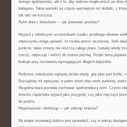
dużego apartamentu, ale o to, aby rodzina mogła wrócić po dniu 
bałaganu. Takie warunki są często ważniejsze niż dodatki, z który
tak nikt nie korzysta.
Rytm dnia z dzieckiem — jak planować przerwy?
Wyjazd z młodszymi uczestnikami rzadko przebiega idealnie wedłu
odpoczynku mogą sprawić, że trzeba wrócić wcześniej. Jeśli obi
punkcie, takie zmiany nie niszczą całego planu. Łatwiej wtedy zr
rzeczy, odpocząć i wrócić do miasta później. Dzięki temu pojawia
brakuje przy nocowaniu wymagającym długich dojazdów.
Rodzinne zwiedzanie najlepiej działa wtedy, gdy plan jest krótki, c
Rozsądniej niż wpisywać w jeden dzień zbyt wiele punktów, warto
Wygodna baza pozwala zachować spokojniejszy rytm. Często właś
dziecko zapamięta wyjazd jako przygodę, czy jako męczące prze
do punktu.
Wyposażenie i drobiazgi — jak uniknąć braków?
Na etapie rezerwacji dobrze jest sprawdzić, czy w pokoju dostęp