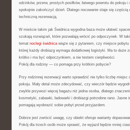
odcinków, przerw, prostych posiłków, łatwego powrotu do pokoju i
spokojnie zakończyć dzień. Dlatego nocowanie staje się częścią ca
techniczną rezerwacją.
W mieście takim jak Świdnica wygodna baza może ułatwić space
szukają rozwiązań, które pozwalają wrócić po odpoczynek. W ta
temat
noclegi świdnica
wiąże się z pytaniem, czy miejsce pobytu 
której każdy drobiazg wymaga dodatkowej logistyki. Ma to duże z
krótko i ma być odpoczynkiem, a nie testem cierpliwości.
Pokój dla rodziny — co pomaga przy krótkim pobycie?
Przy rodzinnej rezerwacji warto sprawdzić nie tylko liczbę miejsc 
pokoju. Mały detal może zdecydować, czy wieczór będzie wygod
zwykle przywozi więcej bagażu niż jedna osoba, dlatego znaczeni
kosmetyki, zabawki, ładowarki i drobiazgi potrzebne rano. Jasne
pomagają wyobrazić sobie pobyt przed przyjazdem.
Dobrze jest zwrócić uwagę, czy obiekt oferuje warianty dopasowan
Pokój dla trzech osób może sprawić, że wyjazd będzie mniej cia