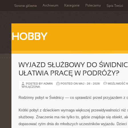
Archiwum
Kategorie
Polecamy
Strona główna
Spis Treści
HOBBY
WYJAZD SŁUŻBOWY DO ŚWIDNIC
UŁATWIA PRACĘ W PODRÓŻY?
POSTED BY ADMIN
POSTED ON MAJ - 26 - 2026
MOŻLIWOŚĆ 
WYŁĄCZONA
Rodzinny pobyt w Świdnicy — co sprawdzić przed przyjazdem z 
Krótki pobyt z dzieckiem wymaga większej przewidywalności niż 
służbowy. Znaczenie ma nie tylko to, gdzie znajduje się obiekt, 
dopasować rytm dnia do młodszych uczestników wyjazdu. Dzieci 