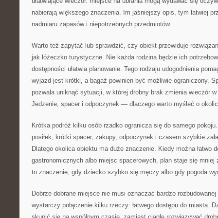
ułatwiające wieczór. miejsce na ubrania mogą wydawać się oczywis
nabierają większego znaczenia. Im jaśniejszy opis, tym łatwiej 
nadmiaru zapasów i niepotrzebnych przedmiotów.
Warto też zapytać lub sprawdzić, czy obiekt przewiduje rozwiązan
jak łóżeczko turystyczne. Nie każda rodzina będzie ich potrzebo
dostępności ułatwia planowanie. Tego rodzaju udogodnienia poma
wyjazd jest krótki, a bagaż powinien być możliwie ograniczony. S
pozwala uniknąć sytuacji, w której drobny brak zmienia wieczór w 
Jedzenie, spacer i odpoczynek — dlaczego warto myśleć o okoli
Krótka podróż kilku osób rzadko ogranicza się do samego pokoju
posiłek, krótki spacer, zakupy, odpoczynek i czasem szybkie zał
Dlatego okolica obiektu ma duże znaczenie. Kiedy można łatwo d
gastronomicznych albo miejsc spacerowych, plan staje się mnie
to znaczenie, gdy dziecko szybko się męczy albo gdy pogoda wy
Dobrze dobrane miejsce nie musi oznaczać bardzo rozbudowanej 
wystarczy połączenie kilku rzeczy: łatwego dostępu do miasta. D
skupić się na wspólnym czasie, zamiast ciągle rozwiązywać drob