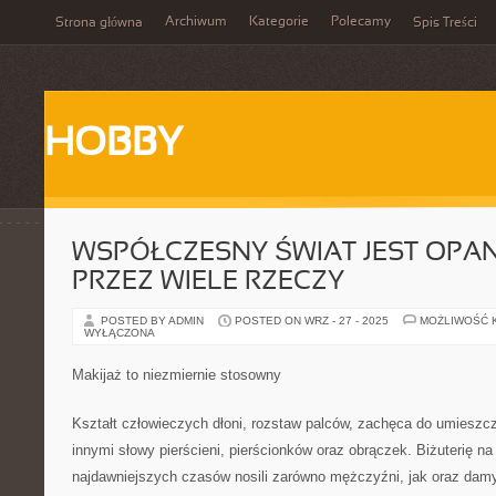
Archiwum
Kategorie
Polecamy
Strona główna
Spis Treści
HOBBY
WSPÓŁCZESNY ŚWIAT JEST OP
PRZEZ WIELE RZECZY
POSTED BY ADMIN
POSTED ON WRZ - 27 - 2025
MOŻLIWOŚĆ 
WYŁĄCZONA
Makijaż to niezmiernie stosowny
Kształt człowieczych dłoni, rozstaw palców, zachęca do umieszcz
innymi słowy pierścieni, pierścionków oraz obrączek. Biżuterię na
najdawniejszych czasów nosili zarówno mężczyźni, jak oraz dam