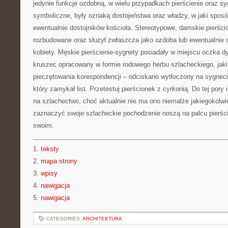
jedynie funkcje ozdobną, w wielu przypadkach pierścienie oraz sy
symboliczne, były oznaką dostojeństwa oraz władzy, w jaki sposó
ewentualnie dostojników kościoła. Stereotypowe, damskie pierścio
rozbudowane oraz służył zwłaszcza jako ozdoba lub ewentualnie 
kobiety. Męskie pierścienie-sygnety posiadały w miejscu oczka 
kruszec opracowany w formie rodowego herbu szlacheckiego, jaki 
pieczętowania korespondencji – odciskano wytłoczony na sygneci
który zamykał list. Przetestuj pierścionek z cyrkonią. Do tej pory
na szlachectwo, choć aktualnie nie ma ono niemalże jakiegokolw
zaznaczyć swoje szlacheckie pochodzenie noszą na palcu pierści
swoim.
1.
teksty
2.
mapa strony
3.
wpisy
4.
nawigacja
5.
nawigacja
CATEGORIES:
ARCHITEKTURA