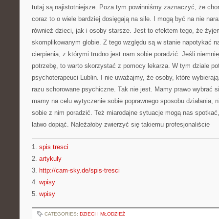
tutaj są najistotniejsze. Poza tym powinniśmy zaznaczyć, że cho
coraz to o wiele bardziej dosięgają na sile. I mogą być na nie nar
również dzieci, jak i osoby starsze. Jest to efektem tego, że ży
skomplikowanym globie. Z tego względu są w stanie napotykać nas
cierpienia, z którymi trudno jest nam sobie poradzić. Jeśli niemni
potrzebę, to warto skorzystać z pomocy lekarza. W tym dziale po
psychoterapeuci Lublin. I nie uważajmy, że osoby, które wybieraj
razu schorowane psychiczne. Tak nie jest. Mamy prawo wybrać si
mamy na celu wytyczenie sobie poprawnego sposobu działania, 
sobie z nim poradzić. Też miarodajne sytuacje mogą nas spotkać,
łatwo dopiąć. Należałoby zwierzyć się takiemu profesjonaliście
1.
spis tresci
2.
artykuly
3.
http://cam-sky.de/spis-tresci
4.
wpisy
5.
wpisy
CATEGORIES:
DZIECI I MŁODZIEŻ