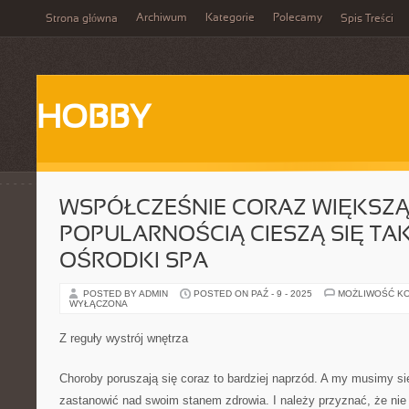
Archiwum
Kategorie
Polecamy
Strona główna
Spis Treści
HOBBY
WSPÓŁCZEŚNIE CORAZ WIĘKSZ
POPULARNOŚCIĄ CIESZĄ SIĘ TA
OŚRODKI SPA
POSTED BY ADMIN
POSTED ON PAŹ - 9 - 2025
MOŻLIWOŚĆ K
WYŁĄCZONA
Z reguły wystrój wnętrza
Choroby poruszają się coraz to bardziej naprzód. A my musimy si
zastanowić nad swoim stanem zdrowia. I należy przyznać, że nie 