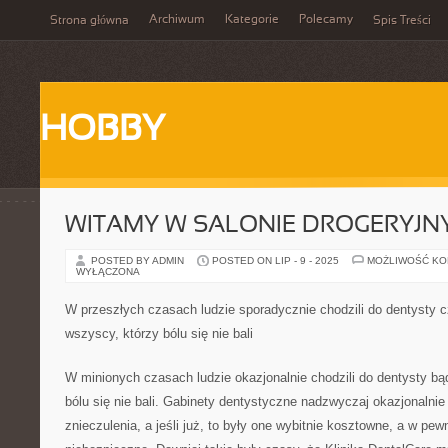
Archiwum
Kategorie
Polecamy
Strona główna
Spis Treści
HOBBY
WITAMY W SALONIE DROGERYJN
POSTED BY ADMIN
POSTED ON LIP - 9 - 2025
MOŻLIWOŚĆ K
WYŁĄCZONA
W przeszłych czasach ludzie sporadycznie chodzili do dentysty cz
wszyscy, którzy bólu się nie bali
W minionych czasach ludzie okazjonalnie chodzili do dentysty bądź
bólu się nie bali. Gabinety dentystyczne nadzwyczaj okazjonalni
znieczulenia, a jeśli już, to były one wybitnie kosztowne, a w pe