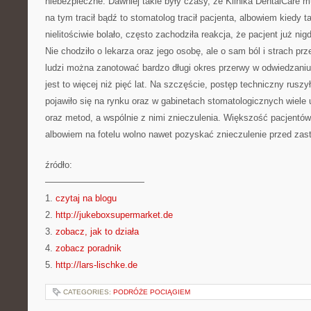
niebezpieczne. Dawniej takie były czasy, że Klinika DentalCare 
na tym tracił bądź to stomatolog tracił pacjenta, albowiem kiedy t
nielitościwie bolało, często zachodziła reakcja, że pacjent już nig
Nie chodziło o lekarza oraz jego osobę, ale o sam ból i strach p
ludzi można zanotować bardzo długi okres przerwy w odwiedzaniu 
jest to więcej niż pięć lat. Na szczęście, postęp techniczny ruszy
pojawiło się na rynku oraz w gabinetach stomatologicznych wiel
oraz metod, a wspólnie z nimi znieczulenia. Większość pacjentów 
albowiem na fotelu wolno nawet pozyskać znieczulenie przed zas
źródło:
———————————
1.
czytaj na blogu
2.
http://jukeboxsupermarket.de
3.
zobacz, jak to działa
4.
zobacz poradnik
5.
http://lars-lischke.de
CATEGORIES:
PODRÓŻE POCIĄGIEM