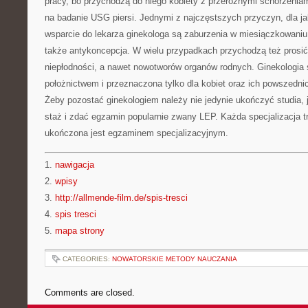
pracy, bo przychodzą do niego kobiety z przeróżnymi schorzeniam
na badanie USG piersi. Jednymi z najczęstszych przyczyn, dla j
wsparcie do lekarza ginekologa są zaburzenia w miesiączkowaniu
także antykoncepcja. W wielu przypadkach przychodzą też prosi
niepłodności, a nawet nowotworów organów rodnych. Ginekologia ś
położnictwem i przeznaczona tylko dla kobiet oraz ich powszedn
Żeby pozostać ginekologiem należy nie jedynie ukończyć studia,
staż i zdać egzamin popularnie zwany LEP. Każda specjalizacja tr
ukończona jest egzaminem specjalizacyjnym.
1.
nawigacja
2.
wpisy
3.
http://allmende-film.de/spis-tresci
4.
spis tresci
5.
mapa strony
CATEGORIES:
NOWATORSKIE METODY NAUCZANIA
Comments are closed.