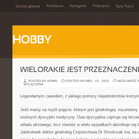
Archiwum
Kategorie
Polecamy
Strona główna
Spis Treści
HOBBY
WIELORAKIE JEST PRZEZNACZEN
POSTED BY ADMIN
POSTED ON WRZ - 19 - 2025
MOŻLIWOŚĆ 
WYŁĄCZONA
Legendarnym zawodem, z jakiego pomocy niejednokrotnie korzyst
Jeśli mamy na myśli pojęcie, którym jest ginekologia, rozumiemy 
istotnych dyscyplin medycyny. Owa dyscyplina zajmuje się lecz
układu płciowego, lecz również w wielu wypadkach absorbuje się te
Jakikolwiek doktor ginekolog Częstochowa Dr Strzelczak ma, na c