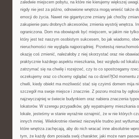
zaledwie miejscem pobytu, na które nie kierujemy większej uwagi
nigdy nie jest za późno, odnowione wnętrza mogą wnieść także 
emocji do życia. Nawet nie gigantyczne zmiany jak choćby zmian
zakupienie paru drobnych akcesoriów, zmienia wystrój wnętrza. In
ograniczona. Dom ma obowiązek być miejscem, w jakim nie tylko 
który jest też naszym osobistym sukcesem, bo jak wiadomo, obe
nieruchomości nie wygląda najporządniej. Przetestuj nieruchomoś
okazję coś zmienić, należałoby z niej skorzystać oraz nie obawia
praktycznie każdego aspektu mieszkania, bez względu od lokaliza
zatrzymać się na chwilę i rozejrzeć, czy to co spostrzegamy rze
oczekujemy oraz co chcemy oglądać na co dzień?|Od momentu z
chwili, kiedy obiekt ma możliwość stać się czyimś domem mija 
szczegół ma swoje miejsce i znacznie. Z pozoru można by ogłosi
najzwyczajniej w świecie budynkiem oraz nabiera znaczenia typo
lokatorów. W szeregu przypadków, gdy wypatrujemy mieszkania 
lokale, jesteśmy w stanie wyraźnie oznajmić, że w nie których c
innych mniej. Wielokrotnie również niezwykle trudno jest wytłumac
które wnętrza zachęcają, aby do nich wracać inne absolutnie wpro
tym, że każdy dom posiada swój charakter, jaki może nam pasowa