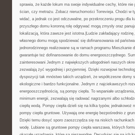
sprawia, że każde lokum ma swoje indywidualne cechy, które nie p
ścian, czy metrażu. Zobacz nieruchomości Torrevieja. Chodzi w 
widać, a jednak co jest odczuwalne, po przekroczeniu progu dla
przyszłego domu koronną rolę odgrywać mogą zmysły oraz panują
lokalizacją, która zawsze jest istotna.|Ludzie zakładający rodzin
własnego domu mogą spodziewać się dofinansowania od państwa
jednorodzinnego realizowane są w ramach programu Mieszkanie d
gwarantuje też dofinansowanie do domu energooszczędnego. Su
zainteresowani Jednym z największych udogodnień naszych okres
zezwalają żyć wygodniej i przyjemniej. Dzięki rozwojowi techno
dyspozycji tak mnóstwo takich urządzeń, że współczesne domy 
ekologiczne i bardzo funkcjonalne. Jednym z najciekawszych ro
energooszczędnością, są pompy ciepła. To wspaniałe urządzenia,
minimum energii, zezwalają się radować nagrzanymi albo schłod
ciepłą wodą. Pompy ciepła dzieli się na kilka typów, jednakowoż n
pompy ciepła gruntowe. Używają one energię bezpośrednio z grunt
Dzięki temu dosyć sporo zaoszczędza się na niskich rachunkach 
wodę. Lubiane są gruntowe pompy ciepła warszawa, których forma
okazałe urządzenia, które są niezawodne. Decydując się na ich k