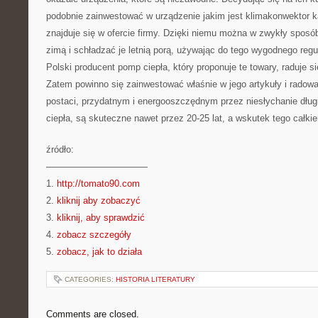
podobnie zainwestować w urządzenie jakim jest klimakonwektor k
znajduje się w ofercie firmy. Dzięki niemu można w zwykły spos
zimą i schładzać je letnią porą, używając do tego wygodnego reg
Polski producent pomp ciepła, który proponuje te towary, raduje s
Zatem powinno się zainwestować właśnie w jego artykuły i radow
postaci, przydatnym i energooszczędnym przez niesłychanie dług
ciepła, są skuteczne nawet przez 20-25 lat, a wskutek tego całki
źródło:
———————————
1.
http://tomato90.com
2.
kliknij aby zobaczyć
3.
kliknij, aby sprawdzić
4.
zobacz szczegóły
5.
zobacz, jak to działa
CATEGORIES:
HISTORIA LITERATURY
Comments are closed.