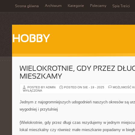
Archiwum
Kategorie
Polecamy
Strona główna
Spis Treści
HOBBY
WIELOKROTNIE, GDY PRZEZ DŁUG
MIESZKAMY
POSTED BY ADMIN
POSTED ON SIE - 19 - 2025
MOŻLIWOŚĆ 
WYŁĄCZONA
Jednym z najogromniejszych udogodnień naszych okresów są urzą
wygodniej i przytulniej
{Wielokrotnie, gdy przez długi czas rezydujemy w jednym miejscu 
lokal mieszkalny czy również małe mieszkanie popadamy w biegło