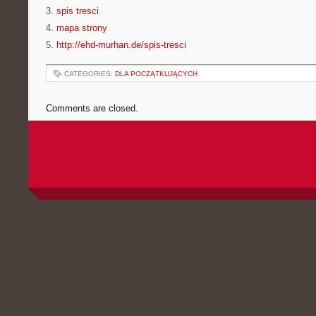
3.
spis tresci
4.
mapa strony
5.
http://ehd-murhan.de/spis-tresci
CATEGORIES:
DLA POCZĄTKUJĄCYCH
Comments are closed.