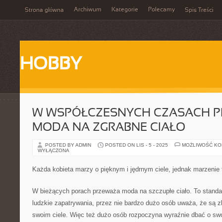
Archiwum
Kategorie
Polecamy
Strona główna
Spis Treści
HOBBY
W WSPÓŁCZESNYCH CZASACH 
MODA NA ZGRABNE CIAŁO
POSTED BY ADMIN
POSTED ON LIS - 5 - 2025
MOŻLIWOŚĆ K
WYŁĄCZONA
Każda kobieta marzy o pięknym i jędrnym ciele, jednak marzenie 
W bieżących porach przeważa moda na szczupłe ciało. To standa
ludzkie zapatrywania, przez nie bardzo dużo osób uważa, że są zby
swoim ciele. Więc też dużo osób rozpoczyna wyraźnie dbać o swoj