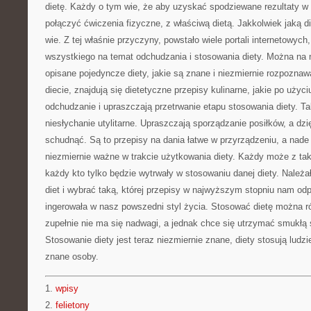
dietę. Każdy o tym wie, że aby uzyskać spodziewane rezultaty 
połączyć ćwiczenia fizyczne, z właściwą dietą. Jakkolwiek jaką d
wie. Z tej właśnie przyczyny, powstało wiele portali internetowych
wszystkiego na temat odchudzania i stosowania diety. Można na 
opisane pojedyncze diety, jakie są znane i niezmiernie rozpoznawa
diecie, znajdują się dietetyczne przepisy kulinarne, jakie po użyci
odchudzanie i upraszczają przetrwanie etapu stosowania diety. Ta
niesłychanie utylitarne. Upraszczają sporządzanie posiłków, a dz
schudnąć. Są to przepisy na dania łatwe w przyrządzeniu, a nade 
niezmiernie ważne w trakcie użytkowania diety. Każdy może z ta
każdy kto tylko będzie wytrwały w stosowaniu danej diety. Należ
diet i wybrać taką, której przepisy w najwyższym stopniu nam odp
ingerowała w nasz powszedni styl życia. Stosować dietę można r
zupełnie nie ma się nadwagi, a jednak chce się utrzymać smukłą 
Stosowanie diety jest teraz niezmiernie znane, diety stosują lud
znane osoby.
1.
wpisy
2.
felietony