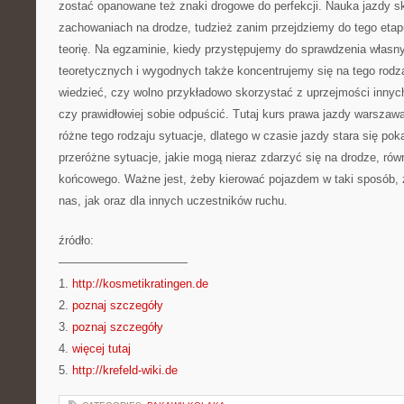
zostać opanowane też znaki drogowe do perfekcji. Nauka jazdy sk
zachowaniach na drodze, tudzież zanim przejdziemy do tego eta
teorię. Na egzaminie, kiedy przystępujemy do sprawdzenia własn
teoretycznych i wygodnych także koncentrujemy się na tego rod
wiedzieć, czy wolno przykładowo skorzystać z uprzejmości innyc
czy prawidłowiej sobie odpuścić. Tutaj kurs prawa jazdy warsza
różne tego rodzaju sytuacje, dlatego w czasie jazdy stara się po
przeróżne sytuacje, jakie mogą nieraz zdarzyć się na drodze, rów
końcowego. Ważne jest, żeby kierować pojazdem w taki sposób, 
nas, jak oraz dla innych uczestników ruchu.
źródło:
———————————
1.
http://kosmetikratingen.de
2.
poznaj szczegóły
3.
poznaj szczegóły
4.
więcej tutaj
5.
http://krefeld-wiki.de