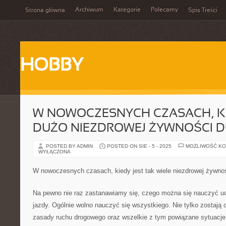
Archiwum
Kategorie
Polecamy
Strona główna
Spis Treści
HOBBY
W NOWOCZESNYCH CZASACH, KI
DUŻO NIEZDROWEJ ŻYWNOŚCI D
POSTED BY ADMIN
POSTED ON SIE - 5 - 2025
MOŻLIWOŚĆ K
WYŁĄCZONA
W nowoczesnych czasach, kiedy jest tak wiele niezdrowej żywnoś
Na pewno nie raz zastanawiamy się, czego można się nauczyć u
jazdy. Ogólnie wolno nauczyć się wszystkiego. Nie tylko zostaj
zasady ruchu drogowego oraz wszelkie z tym powiązane sytuacj