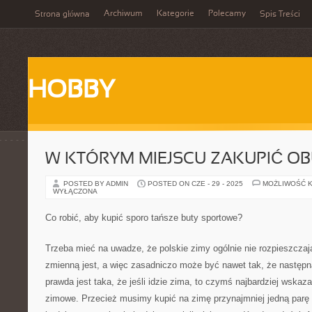
Archiwum
Kategorie
Polecamy
Strona główna
Spis Treści
HOBBY
W KTÓRYM MIEJSCU ZAKUPIĆ OB
POSTED BY ADMIN
POSTED ON CZE - 29 - 2025
MOŻLIWOŚĆ 
WYŁĄCZONA
Co robić, aby kupić sporo tańsze buty sportowe?
Trzeba mieć na uwadze, że polskie zimy ogólnie nie rozpieszczaj
zmienną jest, a więc zasadniczo może być nawet tak, że następn
prawda jest taka, że jeśli idzie zima, to czymś najbardziej wskaz
zimowe. Przecież musimy kupić na zimę przynajmniej jedną parę bu