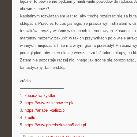
będzie, to pewnie nie będziemy mieli wielu powodów do radości. 
obuwie zimowe?
Kapitalnym rozwiązaniem jest to, aby trochę rozejrzeć się za but
sklepach. Przecież to coś jasnego, że prawdziwym strzałem w dzi
trzewików i reszty właśnie w sklepach internetowych. Zasadnicz
martensy możemy zakupić w takich przybytkach po o wiele atrakc
w innych miejscach. I nie ma w tym grama przesady! Przecież wy
porozglądać, aby mieć okazję wreszcie zrobić takie zakupy, na k
Zatem nie pozostaje raczej nic innego jak trochę się porozglądać
fantastyczny, tani e-sklep!
źródło:
———————————
1.
zobacz wszystkie
2.
https://www.zsnienowice.pl/
3.
https://anabell-kalisz.pl
4.
źródło
5.
https://www.przedszkolena5.edu.pl
CATEGORIES:
PODRÓŻE POCIĄGIEM