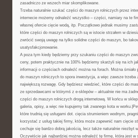
zasadniczo ze wszech miar skomplikowane.
Trzeba naturalnie szukać części do maszyn rolniczych przez inte
internecie możemy odnaleźć wszystko – części, namiary na te fir
własnej ofercie cięcie wodą, itp. Początkowo jednak musimy zast
które części do maszyn rolniczych są w istocie strzałem w dzie
zwrócić swoją uwagę na tylko solidne części do maszyn, bo tako
usatysfakcjonowanie.
A poza tym kiedy będziemy przy szukaniu części do maszyn zwra
ceny, potem praktycznie na 100% będziemy skarżyli się na ich j
informacji o częściach odnaleźć można na forach. Można śmiało 
do maszyn rolniczych to spora inwestycja, a więc zawsze trzeba
największą rozwagę. Gdy będziesz wiedzieć, które części do mas
ze sprzedawcami w którymś z e-sklepów – aktualnie nie ma żad
części do maszyn rolniczych drogą internetową. W końcu w skle
galeria, opisy, a więc nie kupujemy tak zwanego kota w worku.|Pe
które trudnią się usługami dot. cięcia strumieniem wodnym, pra
korzystać z usług takiej firmy, która może zapewnić nam cięcie s
cechuje się bardzo dobrą jakością, lecz także naturalnie niezby
Oczywiście jak najbardziej można odnaleźć tę firmę, która jest w