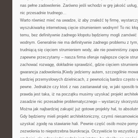
nas pełne zadowolenie. Zarówno jeśli wchodzi w grę jakość usług,
nic przesadnie trudnego…
Warto również mieć na uwadze, iż aby znaleźć tę firmę, wystarcz
wyszukiwarkę internetową cięcie strumieniem wodnym! To nic kłop
temu, bez definitywnie żadnego kłopotu będziemy mogli zamówić 
wodnym. Generalnie nie ma definitywnie żadnego problemu z tym,
trudniącą się cięciem strumieniem wody, ale nie powinniśmy zapo
zapewne przeczytamy – nasza firma oferuje najlepsze cięcie str
zachować rozwagę, dokładnie sprawdzić, gdzie cięciem strumieni
gwarancja zadowolenia.|Kiedy jedziemy autem, szczególnie mow
bardziej przemysłowych dzielnicach, z pewnością bardzo często 
pewne. Jednakże czy ktoś z nas zastanawiał się, w jaki sposób 
prawda jest taka, iż na początku musimy uzyskać projekt architekt
zasadzie nic przesadnie problematycznego – wystarczy skorzysta
Można jak najbardziej zakupić już gotowe projekty hal, to absolut
Gdy będziemy mieli projekt architektoniczny, czymś niesamowici
uzyskać zgodę na stawianie hali. Pewnie część osób może pomy
zezwolenia to niepotrzebna biurokracja. Oczywiście to wszystko 