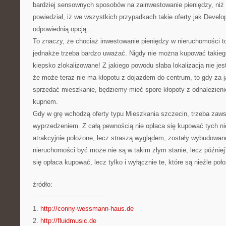
bardziej sensownych sposobów na zainwestowanie pieniędzy, niż 
powiedział, iż we wszystkich przypadkach takie oferty jak Devel
odpowiednią opcją…
To znaczy, że chociaż inwestowanie pieniędzy w nieruchomości to 
jednakże trzeba bardzo uważać. Nigdy nie można kupować takiego
kiepsko zlokalizowane! Z jakiego powodu słaba lokalizacja nie je
że może teraz nie ma kłopotu z dojazdem do centrum, to gdy za j
sprzedać mieszkanie, będziemy mieć spore kłopoty z odnalezien
kupnem.
Gdy w grę wchodzą oferty typu Mieszkania szczecin, trzeba zaw
wyprzedzeniem. Z całą pewnością nie opłaca się kupować tych n
atrakcyjnie położone, lecz straszą wyglądem, zostały wybudowa
nieruchomości być może nie są w takim złym stanie, lecz później
się opłaca kupować, lecz tylko i wyłącznie te, które są nieźle poł
źródło:
———————————
1.
http://conny-wessmann-haus.de
2.
http://fluidmusic.de