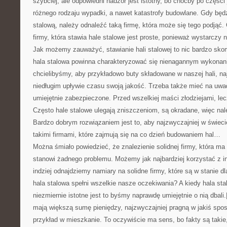
szybciej, ale odpowiedni nadzór jest istotny, bo choćby po części
różnego rodzaju wypadki, a nawet katastrofy budowlane. Gdy bę
stalową, należy odnaleźć taką firmę, która może się tego podjąć.
firmy, która stawia hale stalowe jest proste, ponieważ wystarczy 
Jak możemy zauważyć, stawianie hali stalowej to nic bardzo sk
hala stalowa powinna charakteryzować się nienagannym wykonani
chcielibyśmy, aby przykładowo buty składowane w naszej hali, naj
niedługim upływie czasu swoją jakość. Trzeba także mieć na uwa
umiejętnie zabezpieczone. Przed wszelkiej maści złodziejami, le
Często hale stalowe ulegają zniszczeniom, są okradane, więc nal
Bardzo dobrym rozwiązaniem jest to, aby najzwyczajniej w świecie
takimi firmami, które zajmują się na co dzień budowaniem hal…
Można śmiało powiedzieć, że znalezienie solidnej firmy, która ma 
stanowi żadnego problemu. Możemy jak najbardziej korzystać z in
indziej odnajdziemy namiary na solidne firmy, które są w stanie d
hala stalowa spełni wszelkie nasze oczekiwania? A kiedy hala sta
niezmiernie istotne jest to byśmy naprawdę umiejętnie o nią dbali
mają większą sumę pieniędzy, najzwyczajniej pragną w jakiś spo
przykład w mieszkanie. To oczywiście ma sens, bo fakty są takie, 