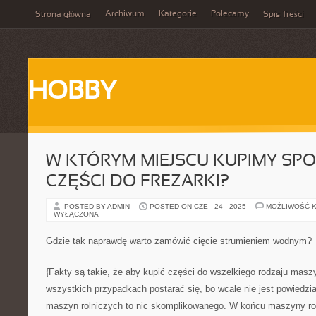
Archiwum
Kategorie
Polecamy
Strona główna
Spis Treści
HOBBY
W KTÓRYM MIEJSCU KUPIMY SP
CZĘŚCI DO FREZARKI?
POSTED BY ADMIN
POSTED ON CZE - 24 - 2025
MOŻLIWOŚĆ 
WYŁĄCZONA
Gdzie tak naprawdę warto zamówić cięcie strumieniem wodnym?
{Fakty są takie, że aby kupić części do wszelkiego rodzaju masz
wszystkich przypadkach postarać się, bo wcale nie jest powiedzi
maszyn rolniczych to nic skomplikowanego. W końcu maszyny roln