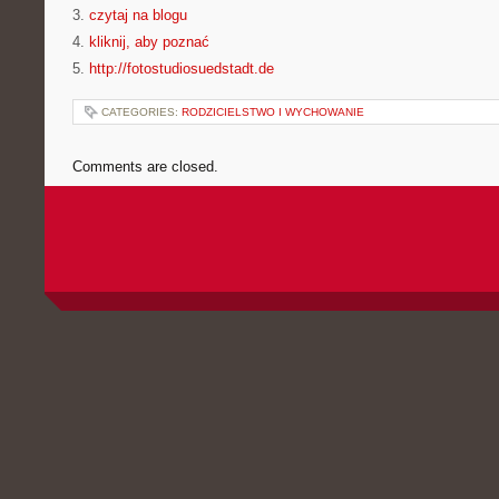
3.
czytaj na blogu
4.
kliknij, aby poznać
5.
http://fotostudiosuedstadt.de
CATEGORIES:
RODZICIELSTWO I WYCHOWANIE
Comments are closed.