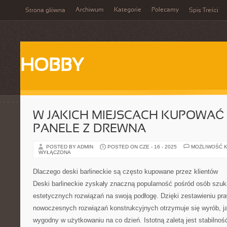
Archiwum
Kategorie
Polecamy
Strona główna
Spis Treści
HOBBY
W JAKICH MIEJSCACH KUPOWAĆ 
PANELE Z DREWNA
POSTED BY ADMIN
POSTED ON CZE - 16 - 2025
MOŻLIWOŚĆ 
WYŁĄCZONA
Dlaczego deski barlineckie są często kupowane przez klientów
Deski barlineckie zyskały znaczną popularność pośród osób szuka
estetycznych rozwiązań na swoją podłogę. Dzięki zestawieniu pr
nowoczesnych rozwiązań konstrukcyjnych otrzymuje się wyrób, jak
wygodny w użytkowaniu na co dzień. Istotną zaletą jest stabilno