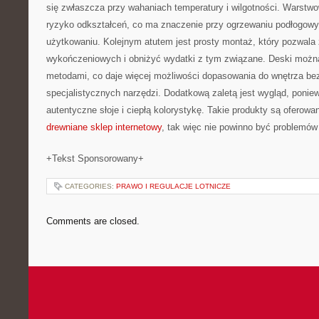
się zwłaszcza przy wahaniach temperatury i wilgotności. Warst
ryzyko odkształceń, co ma znaczenie przy ogrzewaniu podłogow
użytkowaniu. Kolejnym atutem jest prosty montaż, który pozwala
wykończeniowych i obniżyć wydatki z tym związane. Deski moż
metodami, co daje więcej możliwości dopasowania do wnętrza be
specjalistycznych narzędzi. Dodatkową zaletą jest wygląd, ponie
autentyczne słoje i ciepłą kolorystykę. Takie produkty są oferow
drewniane sklep internetowy
, tak więc nie powinno być problemów
+Tekst Sponsorowany+
CATEGORIES:
PRAWO I REGULACJE LOTNICZE
Comments are closed.