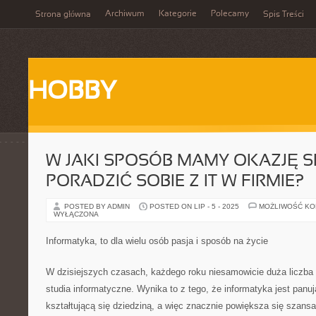
Archiwum
Kategorie
Polecamy
Strona główna
Spis Treści
HOBBY
W JAKI SPOSÓB MAMY OKAZJĘ S
PORADZIĆ SOBIE Z IT W FIRMIE?
POSTED BY ADMIN
POSTED ON LIP - 5 - 2025
MOŻLIWOŚĆ K
WYŁĄCZONA
Informatyka, to dla wielu osób pasja i sposób na życie
W dzisiejszych czasach, każdego roku niesamowicie duża liczba l
studia informatyczne. Wynika to z tego, że informatyka jest panu
kształtującą się dziedziną, a więc znacznie powiększa się szansa