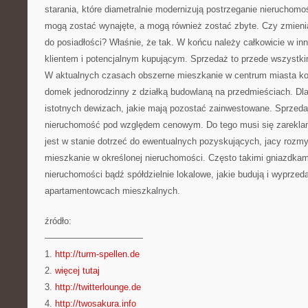
starania, które diametralnie modernizują postrzeganie nieruchom
mogą zostać wynajęte, a mogą również zostać zbyte. Czy zmienia
do posiadłości? Właśnie, że tak. W końcu należy całkowicie w i
klientem i potencjalnym kupującym. Sprzedaż to przede wszystki
W aktualnych czasach obszerne mieszkanie w centrum miasta ko
domek jednorodzinny z działką budowlaną na przedmieściach. Dl
istotnych dewizach, jakie mają pozostać zainwestowane. Sprzeda
nieruchomość pod względem cenowym. Do tego musi się zarekla
jest w stanie dotrzeć do ewentualnych pozyskujących, jacy rozm
mieszkanie w określonej nieruchomości. Często takimi gniazdkam
nieruchomości bądź spółdzielnie lokalowe, jakie budują i wyprzeda
apartamentowcach mieszkalnych.
źródło:
———————————
1.
http://turm-spellen.de
2.
więcej tutaj
3.
http://twitterlounge.de
4.
http://twosakura.info