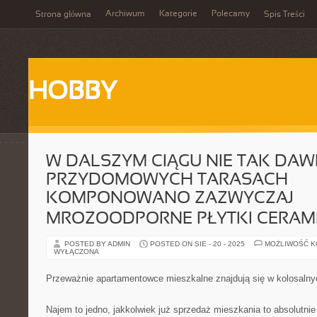
Archiwum
Kategorie
Polecamy
Strona główna
Spis Treści
HOBBY
W DALSZYM CIĄGU NIE TAK DA
PRZYDOMOWYCH TARASACH
KOMPONOWANO ZAZWYCZAJ
MROZOODPORNE PŁYTKI CERAM
POSTED BY ADMIN
POSTED ON SIE - 20 - 2025
MOŻLIWOŚĆ 
WYŁĄCZONA
Przeważnie apartamentowce mieszkalne znajdują się w kolosalny
Najem to jedno, jakkolwiek już sprzedaż mieszkania to absolutnie