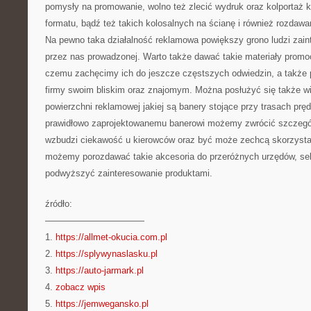
pomysły na promowanie, wolno też zlecić wydruk oraz kolportaż
formatu, bądź też takich kolosalnych na ścianę i również rozdaw
Na pewno taka działalność reklamowa powiększy grono ludzi zain
przez nas prowadzonej. Warto także dawać takie materiały promoc
czemu zachęcimy ich do jeszcze częstszych odwiedzin, a także p
firmy swoim bliskim oraz znajomym. Można posłużyć się także 
powierzchni reklamowej jakiej są banery stojące przy trasach pręd
prawidłowo zaprojektowanemu banerowi możemy zwrócić szczegó
wzbudzi ciekawość u kierowców oraz być może zechcą skorzysta
możemy porozdawać takie akcesoria do przeróżnych urzędów, sek
podwyższyć zainteresowanie produktami.
źródło:
———————————
1.
https://allmet-okucia.com.pl
2.
https://splywynaslasku.pl
3.
https://auto-jarmark.pl
4.
zobacz wpis
5.
https://jemwegansko.pl