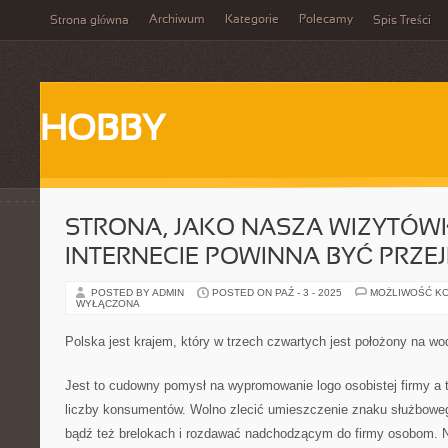
Archiwum
Kategorie
Polecamy
Strona główna
Spis Treści
HOBBY
STRONA, JAKO NASZA WIZYTÓW
INTERNECIE POWINNA BYĆ PRZE
POSTED BY ADMIN
POSTED ON PAŹ - 3 - 2025
MOŻLIWOŚĆ K
WYŁĄCZONA
Polska jest krajem, który w trzech czwartych jest położony na w
Jest to cudowny pomysł na wypromowanie logo osobistej firmy a
liczby konsumentów. Wolno zlecić umieszczenie znaku służboweg
bądź też brelokach i rozdawać nadchodzącym do firmy osobom. Ni