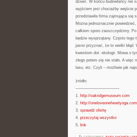
dziwić. W końcu budowlańcy nie s
wyjściem jest chociażby wejście po
przedstawiła firma zajmująca się
Można jednoznacznie powiedzieć, 
całkiem sporo zaoszczędzimy. Po p
będzie wysprzątany. Często tego 
jasno przyznać, że to wielki błąd
kwestiom dot. ekologii. Mowa o ty
złego potem się nie stało. A więc
lasu, etc. Czyli – możliwie jak n
źródło:
———————————
1.
http://oakridgemuseum.com
2.
http://oneloveoneheartyoga.com
3.
sprawdź ofertę
4.
przeczytaj wszystko
5.
link
CATEGORIES:
BABY SHOWER I GE