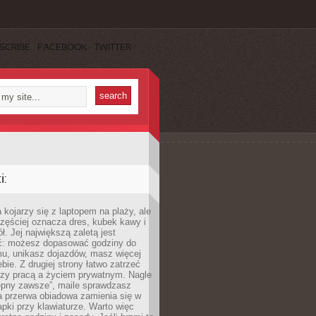
SCRIBE
FACEBOOK
TWITTER
:
 kojarzy się z laptopem na plaży, ale
zęściej oznacza dres, kubek kawy i
ł. Jej największą zaletą jest
ć: możesz dopasować godziny do
mu, unikasz dojazdów, masz więcej
bie. Z drugiej strony łatwo zatrzeć
dzy pracą a życiem prywatnym. Nagle
tępny zawsze”, maile sprawdzasz
a przerwa obiadowa zamienia się w
pki przy klawiaturze. Warto więc