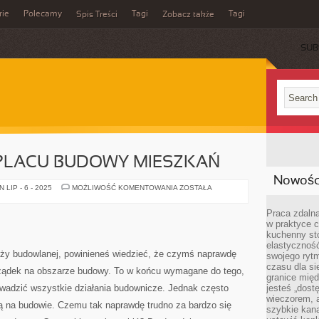
rie
Polecamy
Tagi
Tagi
Spis Treści
Zobacz także
SUB
 PLACU BUDOWY MIESZKAŃ
Nowości
SPRZĄTANIE
LIP - 6 - 2025
MOŻLIWOŚĆ KOMENTOWANIA
ZOSTAŁA
NA
PLACU
BUDOWY
Praca zdalna
MIESZKAŃ
w praktyce c
kuchenny stó
elastycznoś
anży budowlanej, powinieneś wiedzieć, że czymś naprawdę
swojego ryt
czasu dla sie
rządek na obszarze budowy. To w końcu wymagane do tego,
granice mię
owadzić wszystkie działania budownicze. Jednak często
jesteś „dos
wieczorem, 
ją na budowie. Czemu tak naprawdę trudno za bardzo się
szybkie kana