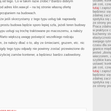
ustawić konk
ą od tego. Co w takim razie zrobić? Bardzo dobrym
jak coś, cze
d adres klin.waw.pl – na tej stronie własną ofertę
tutaj
i zapisz
będziesz si
 sprzątaniem na budowach.
zdalnej zac
że jeśli skorzystamy z tego typu usług tak naprawdę
spotyka się 
ze strony p
rostu budowa będzie sporo lepiej szła, jeżeli teren budowy
Praca zdalna
w praktyce c
typu usługi są trochę traktowane po macoszemu, a należy
kuchenny stó
. Warto większą uwagę poświęcić wszelkiego rodzaju
elastycznoś
swojego ryt
m, że należy dbać o to, aby ze śmieciami, gruzem, etc. nic
czasu dla sie
 nigdy tego typu odpady nie powinny zostać przewiezione do
granice mię
jesteś „dos
ajszybciej zamów kontener, a będziesz bardzo zadowolony.
wieczorem, 
szybkie kana
ustawić konk
jak coś, cze
tutaj
i zapisz
będziesz si
zdalnej zac
spotyka się 
ze strony p
NDER REVEAL