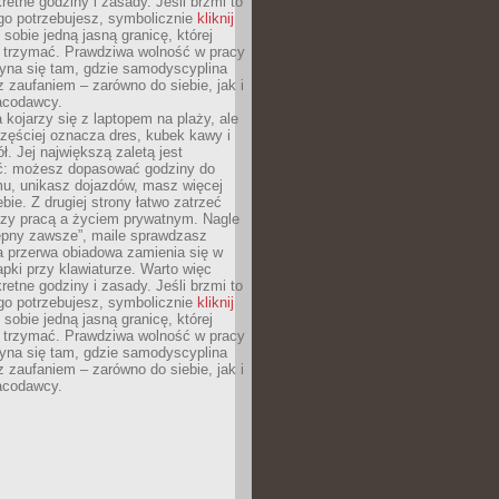
retne godziny i zasady. Jeśli brzmi to
go potrzebujesz, symbolicznie
kliknij
 sobie jedną jasną granicę, której
ę trzymać. Prawdziwa wolność w pracy
zyna się tam, gdzie samodyscyplina
z zaufaniem – zarówno do siebie, jak i
racodawcy.
 kojarzy się z laptopem na plaży, ale
zęściej oznacza dres, kubek kawy i
ł. Jej największą zaletą jest
ć: możesz dopasować godziny do
mu, unikasz dojazdów, masz więcej
bie. Z drugiej strony łatwo zatrzeć
dzy pracą a życiem prywatnym. Nagle
tępny zawsze”, maile sprawdzasz
a przerwa obiadowa zamienia się w
pki przy klawiaturze. Warto więc
retne godziny i zasady. Jeśli brzmi to
go potrzebujesz, symbolicznie
kliknij
 sobie jedną jasną granicę, której
ę trzymać. Prawdziwa wolność w pracy
zyna się tam, gdzie samodyscyplina
z zaufaniem – zarówno do siebie, jak i
racodawcy.