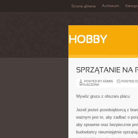
Archiwum
Katego
Strona główna
HOBBY
SPRZĄTANIE NA
POSTED BY ADMIN
POSTED ON 
WYŁĄCZONA
Wywóz gruzu z obszaru placu
Jeżeli jesteś przedsiębiorcą z br
ważnym jest to, aby zadbać o po
aby sprawnie oraz bezpiecznie pr
budowlańcy nieumiejętnie sprząta