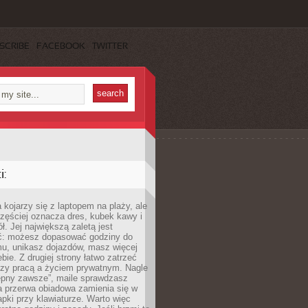
SCRIBE
FACEBOOK
TWITTER
:
 kojarzy się z laptopem na plaży, ale
zęściej oznacza dres, kubek kawy i
ł. Jej największą zaletą jest
ć: możesz dopasować godziny do
mu, unikasz dojazdów, masz więcej
bie. Z drugiej strony łatwo zatrzeć
dzy pracą a życiem prywatnym. Nagle
tępny zawsze”, maile sprawdzasz
a przerwa obiadowa zamienia się w
pki przy klawiaturze. Warto więc