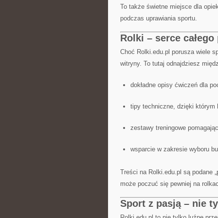
To także świetne miejsce dla opiek
podczas uprawiania sportu.
Rolki – serce całego
Choć Rolki.edu.pl porusza wiele sp
witryny. To tutaj odnajdziesz międ
dokładne opisy ćwiczeń dla po
tipy techniczne, dzięki którym
zestawy treningowe pomagają
wsparcie w zakresie wyboru b
Treści na Rolki.edu.pl są podane 
może poczuć się pewniej na rolka
Sport z pasją – nie ty
Rolki.edu.pl to nie tylko luźne pr