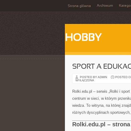
Archiwum
Katego
Strona główna
HOBBY
SPORT A EDUKAC
POSTED BY ADMIN
POSTED ON 
WYŁĄCZONA
Rolki.edu.pl – serwis „Rolki i sport
centrum w sieci, w którym przenika
wiedza. To witryna, na której znaj
różnych dyscyplinach sportowych, 
Rolki.edu.pl – stron