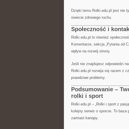
Dzięki temu Rolki.edu.pl jest nie
świecie zdrowego ruchu.
Społeczność i kontak
Rolki.edu.pl to również społecznoś
Komentarze, sekcja „Pytania od C
wpływ na rozwój strony.
Jeśli nie znajdujesz odpowiedzi n
Rolki.edu.pl rozwija się razem z c
prawdziwe problemy.
Podsumowanie – Twoj
rolki i sport
Rolki.edu.pl – „Rolki i sport z pasj
kolejny serwis o sporcie. To baza 
zamiast kanapy.