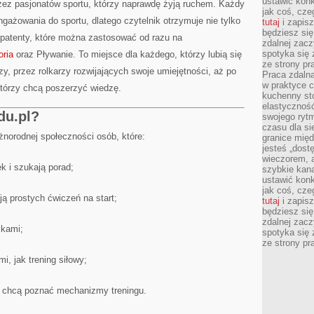
ustawić konk
przez pasjonatów sportu, którzy naprawdę żyją ruchem. Każdy
jak coś, cze
gażowania do sportu, dlatego czytelnik otrzymuje nie tylko
tutaj
i zapisz
będziesz si
 patenty, które można zastosować od razu na
zdalnej zac
spotyka się 
ria
oraz Pływanie. To miejsce dla każdego, którzy lubią się
ze strony p
zy, przez rolkarzy rozwijających swoje umiejętności, aż po
Praca zdalna
w praktyce c
tórzy chcą poszerzyć wiedzę.
kuchenny stó
elastycznoś
du.pl?
swojego ryt
czasu dla sie
óżnorodnej społeczności osób, które:
granice mię
jesteś „dos
wieczorem, 
k i szukają porad;
szybkie kana
ustawić konk
jak coś, cze
ją prostych ćwiczeń na start;
tutaj
i zapisz
będziesz si
zdalnej zac
lkami;
spotyka się 
ze strony p
i, jak trening siłowy;
 i chcą poznać mechanizmy treningu.