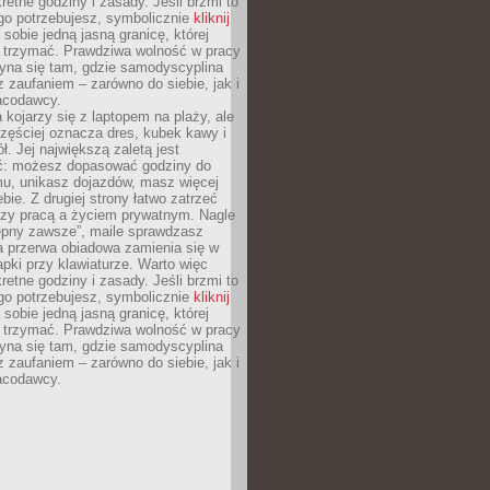
retne godziny i zasady. Jeśli brzmi to
go potrzebujesz, symbolicznie
kliknij
 sobie jedną jasną granicę, której
ę trzymać. Prawdziwa wolność w pracy
zyna się tam, gdzie samodyscyplina
z zaufaniem – zarówno do siebie, jak i
racodawcy.
 kojarzy się z laptopem na plaży, ale
zęściej oznacza dres, kubek kawy i
ł. Jej największą zaletą jest
ć: możesz dopasować godziny do
mu, unikasz dojazdów, masz więcej
bie. Z drugiej strony łatwo zatrzeć
dzy pracą a życiem prywatnym. Nagle
tępny zawsze”, maile sprawdzasz
a przerwa obiadowa zamienia się w
pki przy klawiaturze. Warto więc
retne godziny i zasady. Jeśli brzmi to
go potrzebujesz, symbolicznie
kliknij
 sobie jedną jasną granicę, której
ę trzymać. Prawdziwa wolność w pracy
zyna się tam, gdzie samodyscyplina
z zaufaniem – zarówno do siebie, jak i
racodawcy.