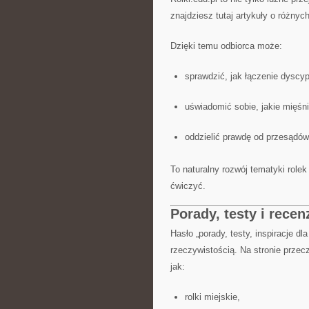
znajdziesz tutaj artykuły o różnyc
Dzięki temu odbiorca może:
sprawdzić, jak łączenie dyscyp
uświadomić sobie, jakie mięśni
oddzielić prawdę od przesądów
To naturalny rozwój tematyki role
ćwiczyć.
Porady, testy i recen
Hasło „porady, testy, inspiracje d
rzeczywistością. Na stronie prze
jak:
rolki miejskie,