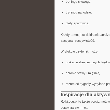
treningu siłowego,
treningu na lodzie,
diety sportowca.
Każdy temat jest dokładnie analiz
zaczyna rzeczywistość.
W efekcie czytelnik może:
unikać niebezpiecznych błędów
chronić stawy i mięśnie,
rozumieć sygnały wysyłane prz
Inspiracje dla aktyw
Rolki.edu.pl to także porcja motyw
pojawiają się m.in.: