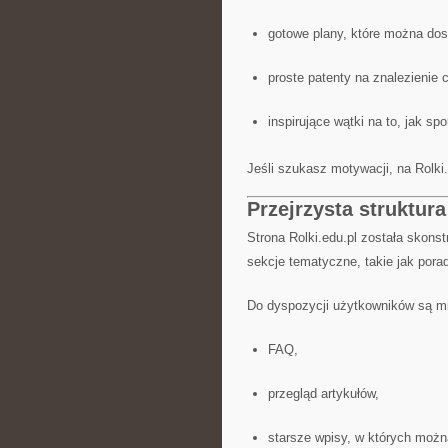
gotowe plany, które można do
proste patenty na znalezienie 
inspirujące wątki na to, jak sp
Jeśli szukasz motywacji, na Rolki.
Przejrzysta struktura
Strona Rolki.edu.pl została skonst
sekcje tematyczne, takie jak pora
Do dyspozycji użytkowników są m
FAQ,
przegląd artykułów,
starsze wpisy, w których możn