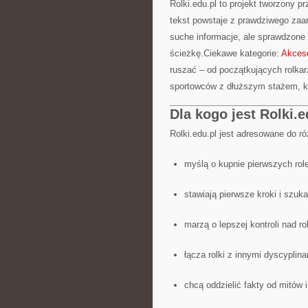
Rolki.edu.pl to projekt tworzony 
tekst powstaje z prawdziwego zaan
suche informacje, ale sprawdzone
ścieżkę.Ciekawe kategorie:
Akceso
ruszać – od początkujących rolkar
sportowców z dłuższym stażem, k
Dla kogo jest Rolki.e
Rolki.edu.pl jest adresowane do r
myślą o kupnie pierwszych role
stawiają pierwsze kroki i szuka
marzą o lepszej kontroli nad ro
łącza rolki z innymi dyscyplinam
chcą oddzielić fakty od mitów