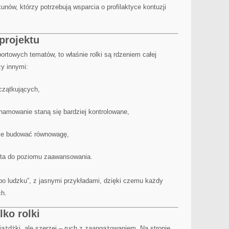
unów, którzy potrzebują wsparcia o profilaktyce kontuzji
 projektu
ortowych tematów, to właśnie rolki są rdzeniem całej
zy innymi:
czątkujących,
 hamowanie staną się bardziej kontrolowane,
ce budować równowagę,
uta do poziomu zaawansowania.
„po ludzku”, z jasnymi przykładami, dzięki czemu każdy
ch.
lko rolki
zejażdżki, ale szerzej – ruch z zaangażowaniem. Na stronie