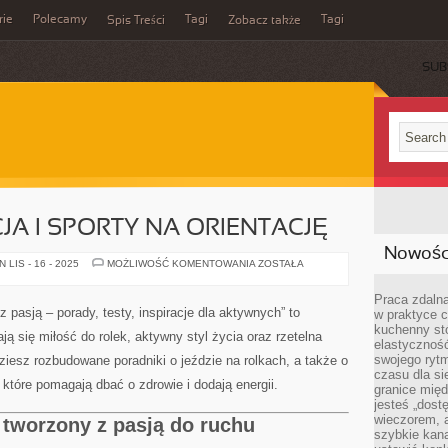
rie
Polecamy
Tagi
Tagi
Spis Treści
Zobacz także
SUB
JA I SPORTY NA ORIENTACJĘ
Nowości
SPORT
LIS - 16 - 2025
MOŻLIWOŚĆ KOMENTOWANIA
ZOSTAŁA
A
EDUKACJA
I
Praca zdalna
SPORTY
 z pasją – porady, testy, inspiracje dla aktywnych” to
w praktyce c
NA
kuchenny stó
ORIENTACJĘ
ją się miłość do rolek, aktywny styl życia oraz rzetelna
elastycznoś
swojego ryt
dziesz rozbudowane poradniki o jeździe na rolkach, a także o
czasu dla sie
które pomagają dbać o zdrowie i dodają energii.
granice mię
jesteś „dos
wieczorem, 
a tworzony z pasją do ruchu
szybkie kana