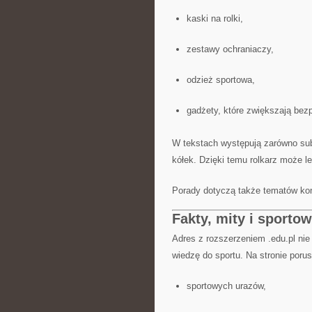
kaski na rolki,
zestawy ochraniaczy,
odzież sportowa,
gadżety, które zwiększają bez
W tekstach występują zarówno subi
kółek. Dzięki temu rolkarz może l
Porady dotyczą także tematów kons
Fakty, mity i sporto
Adres z rozszerzeniem .edu.pl nie
wiedzę do sportu. Na stronie poru
sportowych urazów,